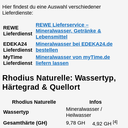
Hier findest du eine Auswahl verschiedener
Lieferdienste:
REWE Lieferservice –
REWE
Mineralwasser, Getränke &
Lieferdienst
Lebensmittel
EDEKA24
Mineralwasser bei EDEKA24.de
Lieferdienst
bestellen
MyTime
Mineralwasser von myTime.de
Lieferdienst
liefern lassen
Rhodius Naturelle: Wassertyp,
Härtegrad & Quellort
Rhodius Naturelle
Infos
Mineralwasser /
Wassertyp
Heilwasser
[4]
Gesamthärte (GH)
9,78 GH
4,92 GH