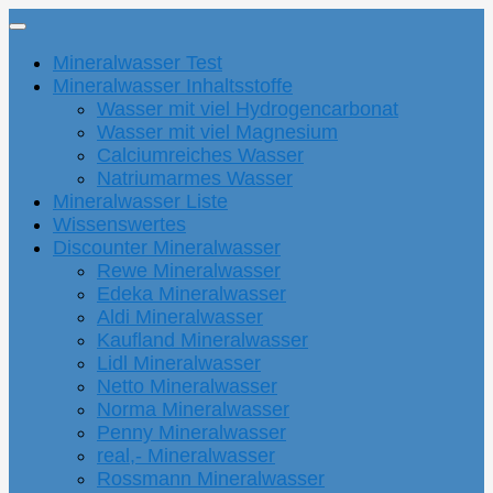
Mineralwasser Test
Mineralwasser Inhaltsstoffe
Wasser mit viel Hydrogencarbonat
Wasser mit viel Magnesium
Calciumreiches Wasser
Natriumarmes Wasser
Mineralwasser Liste
Wissenswertes
Discounter Mineralwasser
Rewe Mineralwasser
Edeka Mineralwasser
Aldi Mineralwasser
Kaufland Mineralwasser
Lidl Mineralwasser
Netto Mineralwasser
Norma Mineralwasser
Penny Mineralwasser
real,- Mineralwasser
Rossmann Mineralwasser