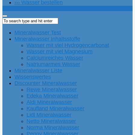
››› Wasser bestellen
Mineralwasser Test
Mineralwasser Inhaltsstoffe
Wasser mit viel Hydrogencarbonat
Wasser mit viel Magnesium
Calciumreiches Wasser
Natriumarmes Wasser
Mineralwasser Liste
Wissenswertes
Discounter Mineralwasser
Rewe Mineralwasser
Edeka Mineralwasser
Aldi Mineralwasser
Kaufland Mineralwasser
Lidl Mineralwasser
Netto Mineralwasser
Norma Mineralwasser
Penny Mineralwasser