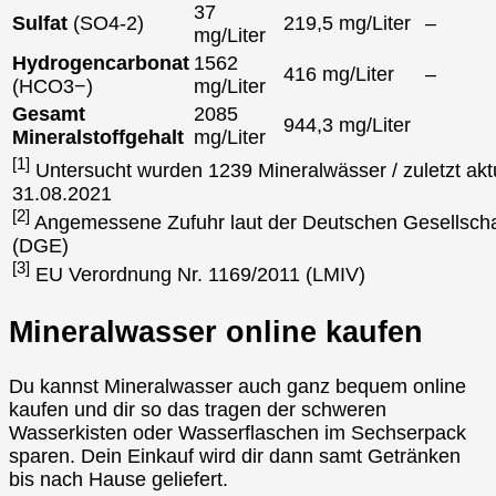
37
Sulfat
(SO4-2)
219,5 mg/Liter
–
mg/Liter
Hydrogencarbonat
1562
416 mg/Liter
–
(HCO3−)
mg/Liter
Gesamt
2085
944,3 mg/Liter
Mineralstoffgehalt
mg/Liter
[1]
Untersucht wurden 1239 Mineralwässer / zuletzt aktu
31.08.2021
[2]
Angemessene Zufuhr laut der Deutschen Gesellscha
(DGE)
[3]
EU Verordnung Nr. 1169/2011 (LMIV)
Mineralwasser online kaufen
Du kannst Mineralwasser auch ganz bequem online
kaufen und dir so das tragen der schweren
Wasserkisten oder Wasserflaschen im Sechserpack
sparen. Dein Einkauf wird dir dann samt Getränken
bis nach Hause geliefert.