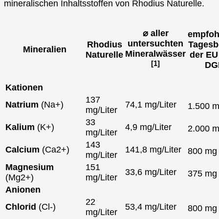
mineralischen Inhaltsstoffen von Rhodius Naturelle.
⌀ aller
empfoh
untersuchten
Rhodius
Tagesb
Mineralien
Mineralwässer
Naturelle
der EU
[1]
DG
Kationen
137
Natrium
(Na+)
74,1 mg/Liter
1.500 
mg/Liter
33
Kalium
(K+)
4,9 mg/Liter
2.000 
mg/Liter
143
Calcium
(Ca2+)
141,8 mg/Liter
800 m
mg/Liter
Magnesium
151
33,6 mg/Liter
375 m
(Mg2+)
mg/Liter
Anionen
22
Chlorid
(Cl-)
53,4 mg/Liter
800 m
mg/Liter