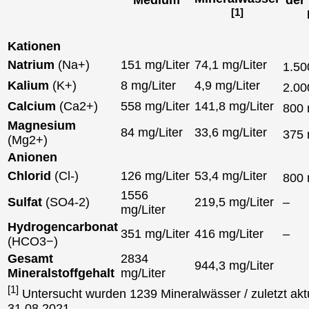
[1]
Kationen
Natrium
(Na+)
151 mg/Liter
74,1 mg/Liter
1.5
Kalium
(K+)
8 mg/Liter
4,9 mg/Liter
2.0
Calcium
(Ca2+)
558 mg/Liter
141,8 mg/Liter
800
Magnesium
84 mg/Liter
33,6 mg/Liter
375
(Mg2+)
Anionen
Chlorid
(Cl-)
126 mg/Liter
53,4 mg/Liter
800
1556
Sulfat
(SO4-2)
219,5 mg/Liter
–
mg/Liter
Hydrogencarbonat
351 mg/Liter
416 mg/Liter
–
(HCO3−)
Gesamt
2834
944,3 mg/Liter
Mineralstoffgehalt
mg/Liter
[1]
Untersucht wurden 1239 Mineralwässer / zuletzt aktu
31.08.2021