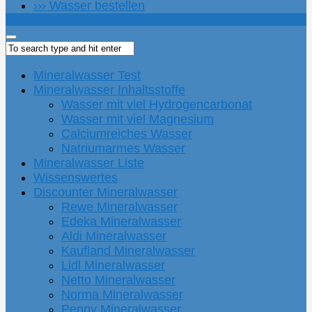
››› Wasser bestellen
Mineralwasser Test
Mineralwasser Inhaltsstoffe
Wasser mit viel Hydrogencarbonat
Wasser mit viel Magnesium
Calciumreiches Wasser
Natriumarmes Wasser
Mineralwasser Liste
Wissenswertes
Discounter Mineralwasser
Rewe Mineralwasser
Edeka Mineralwasser
Aldi Mineralwasser
Kaufland Mineralwasser
Lidl Mineralwasser
Netto Mineralwasser
Norma Mineralwasser
Penny Mineralwasser