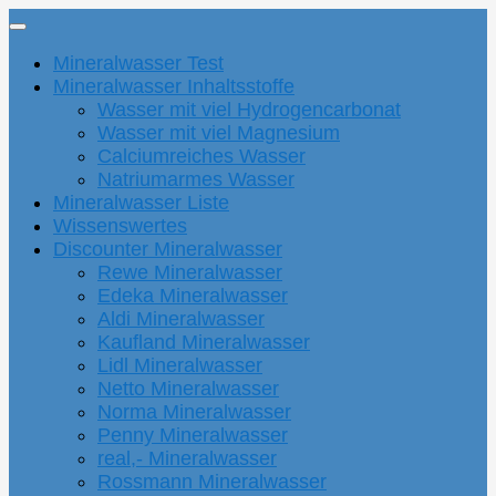
Mineralwasser Test
Mineralwasser Inhaltsstoffe
Wasser mit viel Hydrogencarbonat
Wasser mit viel Magnesium
Calciumreiches Wasser
Natriumarmes Wasser
Mineralwasser Liste
Wissenswertes
Discounter Mineralwasser
Rewe Mineralwasser
Edeka Mineralwasser
Aldi Mineralwasser
Kaufland Mineralwasser
Lidl Mineralwasser
Netto Mineralwasser
Norma Mineralwasser
Penny Mineralwasser
real,- Mineralwasser
Rossmann Mineralwasser