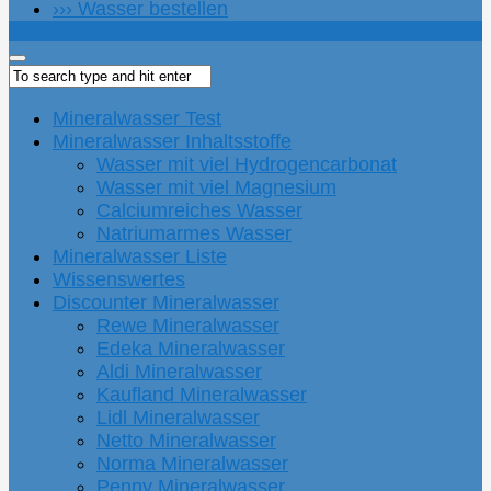
››› Wasser bestellen
Mineralwasser Test
Mineralwasser Inhaltsstoffe
Wasser mit viel Hydrogencarbonat
Wasser mit viel Magnesium
Calciumreiches Wasser
Natriumarmes Wasser
Mineralwasser Liste
Wissenswertes
Discounter Mineralwasser
Rewe Mineralwasser
Edeka Mineralwasser
Aldi Mineralwasser
Kaufland Mineralwasser
Lidl Mineralwasser
Netto Mineralwasser
Norma Mineralwasser
Penny Mineralwasser