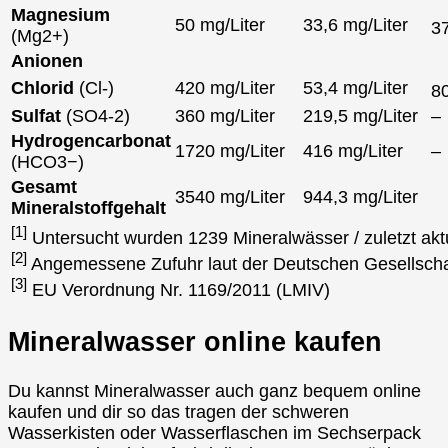
Magnesium
50 mg/Liter
33,6 mg/Liter
3
(Mg2+)
Anionen
Chlorid
(Cl-)
420 mg/Liter
53,4 mg/Liter
8
Sulfat
(SO4-2)
360 mg/Liter
219,5 mg/Liter
–
Hydrogencarbonat
1720 mg/Liter
416 mg/Liter
–
(HCO3−)
Gesamt
3540 mg/Liter
944,3 mg/Liter
Mineralstoffgehalt
[1]
Untersucht wurden 1239 Mineralwässer / zuletzt akt
[2]
Angemessene Zufuhr laut der Deutschen Gesellscha
[3]
EU Verordnung Nr. 1169/2011 (LMIV)
Mineralwasser online kaufen
Du kannst Mineralwasser auch ganz bequem online
kaufen und dir so das tragen der schweren
Wasserkisten oder Wasserflaschen im Sechserpack