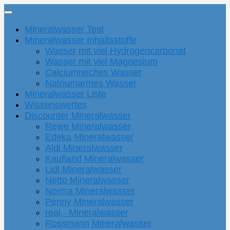
Mineralwasser Test
Mineralwasser Inhaltsstoffe
Wasser mit viel Hydrogencarbonat
Wasser mit viel Magnesium
Calciumreiches Wasser
Natriumarmes Wasser
Mineralwasser Liste
Wissenswertes
Discounter Mineralwasser
Rewe Mineralwasser
Edeka Mineralwasser
Aldi Mineralwasser
Kaufland Mineralwasser
Lidl Mineralwasser
Netto Mineralwasser
Norma Mineralwasser
Penny Mineralwasser
real,- Mineralwasser
Rossmann Mineralwasser