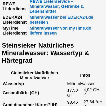
REWE Lieferservice –
REWE
Mineralwasser, Getränke &
Lieferdienst
Lebensmittel
EDEKA24
Mineralwasser bei EDEKA24.de
Lieferdienst
bestellen
MyTime
Mineralwasser von myTime.de
Lieferdienst
liefern lassen
Steinsieker Natürliches
Mineralwasser: Wassertyp &
Härtegrad
Steinsieker Natürliches
Infos
Mineralwasser
Wassertyp
Mineralwasser
4,92 GH
17,53
Gesamthärte (GH)
[4]
GH
27,64 °dH
98,46
Grad deutscher Härte (°dH)