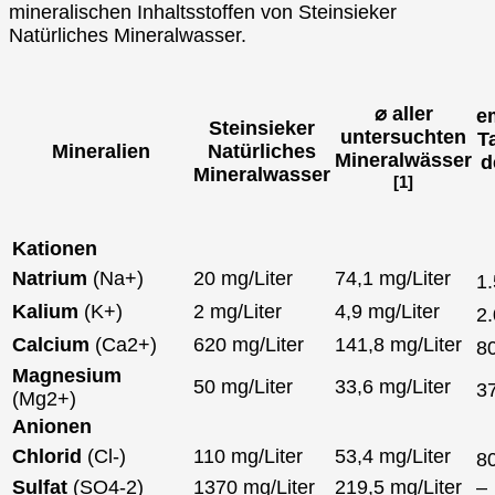
mineralischen Inhaltsstoffen von Steinsieker
Natürliches Mineralwasser.
⌀ aller
e
Steinsieker
untersuchten
T
Mineralien
Natürliches
Mineralwässer
d
Mineralwasser
[1]
Kationen
Natrium
(Na+)
20 mg/Liter
74,1 mg/Liter
1
Kalium
(K+)
2 mg/Liter
4,9 mg/Liter
2
Calcium
(Ca2+)
620 mg/Liter
141,8 mg/Liter
8
Magnesium
50 mg/Liter
33,6 mg/Liter
3
(Mg2+)
Anionen
Chlorid
(Cl-)
110 mg/Liter
53,4 mg/Liter
8
Sulfat
(SO4-2)
1370 mg/Liter
219,5 mg/Liter
–