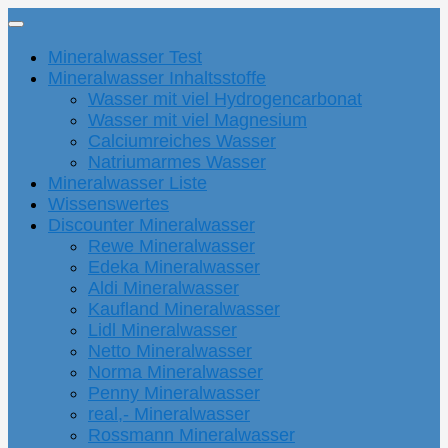
Mineralwasser Test
Mineralwasser Inhaltsstoffe
Wasser mit viel Hydrogencarbonat
Wasser mit viel Magnesium
Calciumreiches Wasser
Natriumarmes Wasser
Mineralwasser Liste
Wissenswertes
Discounter Mineralwasser
Rewe Mineralwasser
Edeka Mineralwasser
Aldi Mineralwasser
Kaufland Mineralwasser
Lidl Mineralwasser
Netto Mineralwasser
Norma Mineralwasser
Penny Mineralwasser
real,- Mineralwasser
Rossmann Mineralwasser