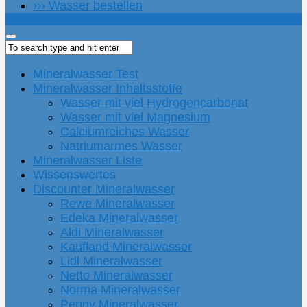
››› Wasser bestellen
Mineralwasser Test
Mineralwasser Inhaltsstoffe
Wasser mit viel Hydrogencarbonat
Wasser mit viel Magnesium
Calciumreiches Wasser
Natriumarmes Wasser
Mineralwasser Liste
Wissenswertes
Discounter Mineralwasser
Rewe Mineralwasser
Edeka Mineralwasser
Aldi Mineralwasser
Kaufland Mineralwasser
Lidl Mineralwasser
Netto Mineralwasser
Norma Mineralwasser
Penny Mineralwasser