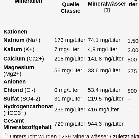
Mineralien
Mineralwässer
Quelle
der
[1]
Classic
Kationen
Natrium
(Na+)
173 mg/Liter
74,1 mg/Liter
1.5
Kalium
(K+)
7 mg/Liter
4,9 mg/Liter
2.0
Calcium
(Ca2+)
218 mg/Liter
141,8 mg/Liter
800
Magnesium
56 mg/Liter
33,6 mg/Liter
375
(Mg2+)
Anionen
Chlorid
(Cl-)
0 mg/Liter
53,4 mg/Liter
800
Sulfat
(SO4-2)
31 mg/Liter
219,5 mg/Liter
–
Hydrogencarbonat
235 mg/Liter
416 mg/Liter
–
(HCO3−)
Gesamt
720 mg/Liter
944,3 mg/Liter
Mineralstoffgehalt
[1]
Untersucht wurden 1239 Mineralwässer / zuletzt aktu