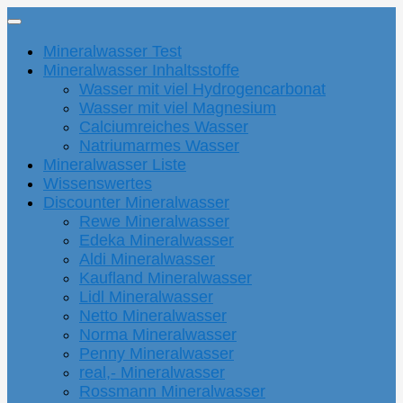
Mineralwasser Test
Mineralwasser Inhaltsstoffe
Wasser mit viel Hydrogencarbonat
Wasser mit viel Magnesium
Calciumreiches Wasser
Natriumarmes Wasser
Mineralwasser Liste
Wissenswertes
Discounter Mineralwasser
Rewe Mineralwasser
Edeka Mineralwasser
Aldi Mineralwasser
Kaufland Mineralwasser
Lidl Mineralwasser
Netto Mineralwasser
Norma Mineralwasser
Penny Mineralwasser
real,- Mineralwasser
Rossmann Mineralwasser