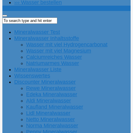
››› Wasser bestellen
Mineralwasser Test
Mineralwasser Inhaltsstoffe
Wasser mit viel Hydrogencarbonat
Wasser mit viel Magnesium
Calciumreiches Wasser
Natriumarmes Wasser
Mineralwasser Liste
Wissenswertes
Discounter Mineralwasser
Rewe Mineralwasser
Edeka Mineralwasser
Aldi Mineralwasser
Kaufland Mineralwasser
Lidl Mineralwasser
Netto Mineralwasser
Norma Mineralwasser
Penny Mineralwasser