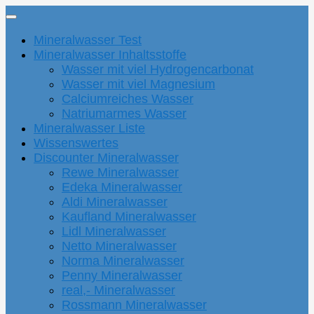
Mineralwasser Test
Mineralwasser Inhaltsstoffe
Wasser mit viel Hydrogencarbonat
Wasser mit viel Magnesium
Calciumreiches Wasser
Natriumarmes Wasser
Mineralwasser Liste
Wissenswertes
Discounter Mineralwasser
Rewe Mineralwasser
Edeka Mineralwasser
Aldi Mineralwasser
Kaufland Mineralwasser
Lidl Mineralwasser
Netto Mineralwasser
Norma Mineralwasser
Penny Mineralwasser
real,- Mineralwasser
Rossmann Mineralwasser