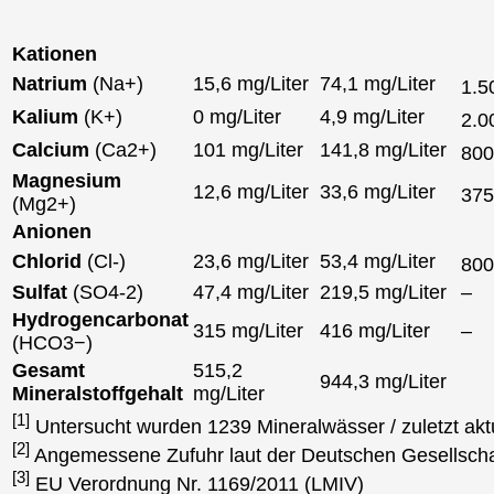
Kationen
Natrium
(Na+)
15,6 mg/Liter
74,1 mg/Liter
1.5
Kalium
(K+)
0 mg/Liter
4,9 mg/Liter
2.0
Calcium
(Ca2+)
101 mg/Liter
141,8 mg/Liter
80
Magnesium
12,6 mg/Liter
33,6 mg/Liter
37
(Mg2+)
Anionen
Chlorid
(Cl-)
23,6 mg/Liter
53,4 mg/Liter
80
Sulfat
(SO4-2)
47,4 mg/Liter
219,5 mg/Liter
–
Hydrogencarbonat
315 mg/Liter
416 mg/Liter
–
(HCO3−)
Gesamt
515,2
944,3 mg/Liter
Mineralstoffgehalt
mg/Liter
[1]
Untersucht wurden 1239 Mineralwässer / zuletzt akt
[2]
Angemessene Zufuhr laut der Deutschen Gesellscha
[3]
EU Verordnung Nr. 1169/2011 (LMIV)