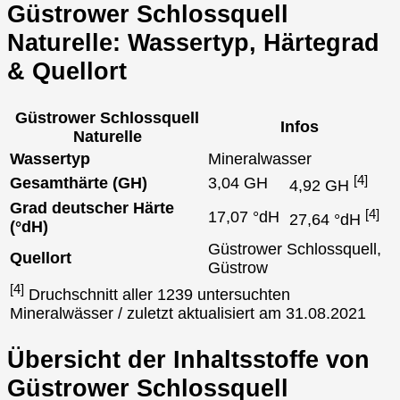
Güstrower Schlossquell
Naturelle: Wassertyp, Härtegrad
& Quellort
Güstrower Schlossquell
Infos
Naturelle
Wassertyp
Mineralwasser
[4]
Gesamthärte (GH)
3,04 GH
4,92 GH
Grad deutscher Härte
[4]
17,07 °dH
27,64 °dH
(°dH)
Güstrower Schlossquell,
Quellort
Güstrow
[4]
Druchschnitt aller 1239 untersuchten
Mineralwässer / zuletzt aktualisiert am 31.08.2021
Übersicht der Inhaltsstoffe von
Güstrower Schlossquell