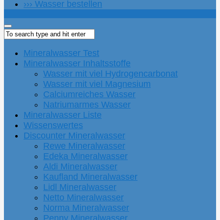
››› Wasser bestellen
Mineralwasser Test
Mineralwasser Inhaltsstoffe
Wasser mit viel Hydrogencarbonat
Wasser mit viel Magnesium
Calciumreiches Wasser
Natriumarmes Wasser
Mineralwasser Liste
Wissenswertes
Discounter Mineralwasser
Rewe Mineralwasser
Edeka Mineralwasser
Aldi Mineralwasser
Kaufland Mineralwasser
Lidl Mineralwasser
Netto Mineralwasser
Norma Mineralwasser
Penny Mineralwasser