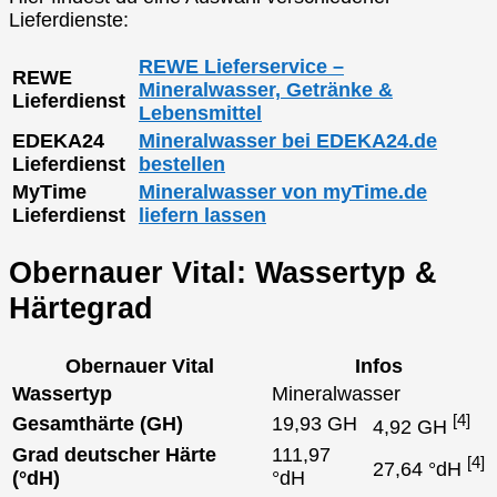
Lieferdienste:
REWE Lieferservice –
REWE
Mineralwasser, Getränke &
Lieferdienst
Lebensmittel
EDEKA24
Mineralwasser bei EDEKA24.de
Lieferdienst
bestellen
MyTime
Mineralwasser von myTime.de
Lieferdienst
liefern lassen
Obernauer Vital: Wassertyp &
Härtegrad
Obernauer Vital
Infos
Wassertyp
Mineralwasser
[4]
Gesamthärte (GH)
19,93 GH
4,92 GH
Grad deutscher Härte
111,97
[4]
27,64 °dH
(°dH)
°dH