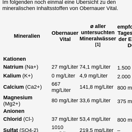
Im folgenden noch einmal eine Übersicht zu den
mineralischen Inhaltsstoffen von Obernauer Vital.
⌀ aller
empfo
untersuchten
Obernauer
Tages
Mineralien
Mineralwässer
Vital
der E
[1]
D
Kationen
Natrium
(Na+)
27 mg/Liter
74,1 mg/Liter
1.500
Kalium
(K+)
0 mg/Liter
4,9 mg/Liter
2.000
667
Calcium
(Ca2+)
141,8 mg/Liter
800 
mg/Liter
Magnesium
80 mg/Liter
33,6 mg/Liter
375 
(Mg2+)
Anionen
Chlorid
(Cl-)
37 mg/Liter
53,4 mg/Liter
800 
1010
Sulfat
(SO4-2)
219,5 mg/Liter
–