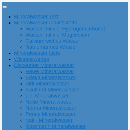
Mineralwasser Test
Mineralwasser Inhaltsstoffe
Wasser mit viel Hydrogencarbonat
Wasser mit viel Magnesium
Calciumreiches Wasser
Natriumarmes Wasser
Mineralwasser Liste
Wissenswertes
Discounter Mineralwasser
Rewe Mineralwasser
Edeka Mineralwasser
Aldi Mineralwasser
Kaufland Mineralwasser
Lidl Mineralwasser
Netto Mineralwasser
Norma Mineralwasser
Penny Mineralwasser
real,- Mineralwasser
Rossmann Mineralwasser