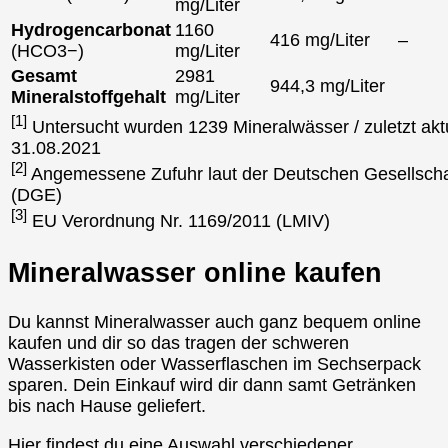
mg/Liter
Hydrogencarbonat
1160
416 mg/Liter
–
(HCO3−)
mg/Liter
Gesamt
2981
944,3 mg/Liter
Mineralstoffgehalt
mg/Liter
[1]
Untersucht wurden 1239 Mineralwässer / zuletzt aktu
31.08.2021
[2]
Angemessene Zufuhr laut der Deutschen Gesellscha
(DGE)
[3]
EU Verordnung Nr. 1169/2011 (LMIV)
Mineralwasser online kaufen
Du kannst Mineralwasser auch ganz bequem online
kaufen und dir so das tragen der schweren
Wasserkisten oder Wasserflaschen im Sechserpack
sparen. Dein Einkauf wird dir dann samt Getränken
bis nach Hause geliefert.
Hier findest du eine Auswahl verschiedener