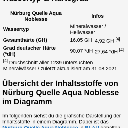
Nürburg Quelle Aqua
Infos
Noblesse
Mineralwasser /
Wassertyp
Heilwasser
[4]
Gesamthärte (GH)
16,05 GH
4,92 GH
Grad deutscher Härte
[4]
90,07 °dH
27,64 °dH
(°dH)
[4]
Druchschnitt aller 1239 untersuchten
Mineralwässer / zuletzt aktualisiert am 31.08.2021
Übersicht der Inhaltsstoffe von
Nürburg Quelle Aqua Noblesse
im Diagramm
Im folgenden siehst du die grafische Darstellung der
Inhaltsstoffe in einem Diagramm. Dabei ist das
Nürburg Quelle Aqua Noblesse
in
BLAU
gehalten