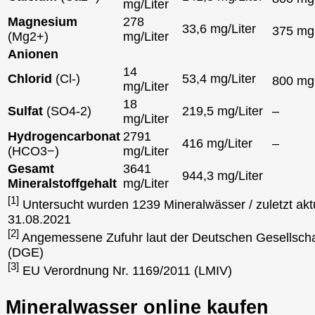
mg/Liter
Magnesium
278
33,6 mg/Liter
375 m
(Mg2+)
mg/Liter
Anionen
14
Chlorid
(Cl-)
53,4 mg/Liter
800 m
mg/Liter
18
Sulfat
(SO4-2)
219,5 mg/Liter
–
mg/Liter
Hydrogencarbonat
2791
416 mg/Liter
–
(HCO3−)
mg/Liter
Gesamt
3641
944,3 mg/Liter
Mineralstoffgehalt
mg/Liter
[1]
Untersucht wurden 1239 Mineralwässer / zuletzt aktu
31.08.2021
[2]
Angemessene Zufuhr laut der Deutschen Gesellscha
(DGE)
[3]
EU Verordnung Nr. 1169/2011 (LMIV)
Mineralwasser online kaufen