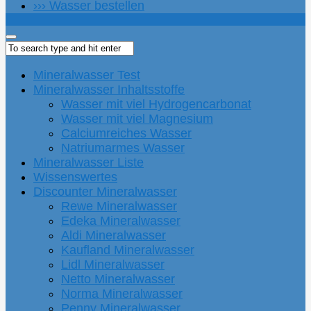
››› Wasser bestellen
Mineralwasser Test
Mineralwasser Inhaltsstoffe
Wasser mit viel Hydrogencarbonat
Wasser mit viel Magnesium
Calciumreiches Wasser
Natriumarmes Wasser
Mineralwasser Liste
Wissenswertes
Discounter Mineralwasser
Rewe Mineralwasser
Edeka Mineralwasser
Aldi Mineralwasser
Kaufland Mineralwasser
Lidl Mineralwasser
Netto Mineralwasser
Norma Mineralwasser
Penny Mineralwasser