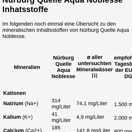
Inhatsstoffe
Im folgenden noch einmal eine Übersicht zu den
mineralischen Inhaltsstoffen von Nürburg Quelle Aqua
Noblesse.
⌀ aller
Nürburg
empfoh
untersuchten
Quelle
Tagesb
Mineralien
Mineralwässer
Aqua
der EU
[1]
Noblesse
DG
Kationen
314
Natrium
(Na+)
74,1 mg/Liter
1.500 
mg/Liter
41
Kalium
(K+)
4,9 mg/Liter
2.000 
mg/Liter
185
Calcium
(Ca2+)
141,8 mg/Liter
800 m