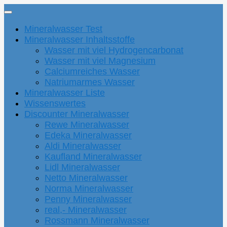
Mineralwasser Test
Mineralwasser Inhaltsstoffe
Wasser mit viel Hydrogencarbonat
Wasser mit viel Magnesium
Calciumreiches Wasser
Natriumarmes Wasser
Mineralwasser Liste
Wissenswertes
Discounter Mineralwasser
Rewe Mineralwasser
Edeka Mineralwasser
Aldi Mineralwasser
Kaufland Mineralwasser
Lidl Mineralwasser
Netto Mineralwasser
Norma Mineralwasser
Penny Mineralwasser
real,- Mineralwasser
Rossmann Mineralwasser