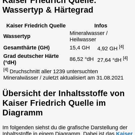
Kaiser Friedrich Quelle:
Wassertyp & Härtegrad
Kaiser Friedrich Quelle
Infos
Mineralwasser /
Wassertyp
Heilwasser
[4]
Gesamthärte (GH)
15,4 GH
4,92 GH
Grad deutscher Härte
[4]
86,52 °dH
27,64 °dH
(°dH)
[4]
Druchschnitt aller 1239 untersuchten
Mineralwässer / zuletzt aktualisiert am 31.08.2021
Übersicht der Inhaltsstoffe von
Kaiser Friedrich Quelle im
Diagramm
Im folgenden siehst du die grafische Darstellung der
Inhaltsstoffe in einem Diagramm. Dabei ist das
Kaiser