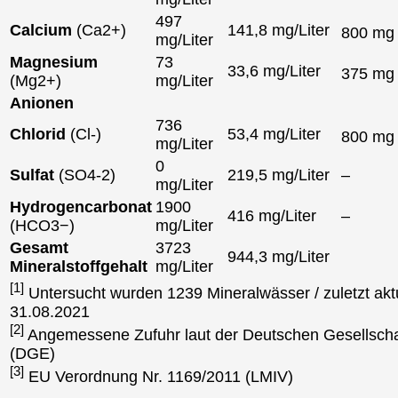
497
Calcium
(Ca2+)
141,8 mg/Liter
800 m
mg/Liter
Magnesium
73
33,6 mg/Liter
375 m
(Mg2+)
mg/Liter
Anionen
736
Chlorid
(Cl-)
53,4 mg/Liter
800 m
mg/Liter
0
Sulfat
(SO4-2)
219,5 mg/Liter
–
mg/Liter
Hydrogencarbonat
1900
416 mg/Liter
–
(HCO3−)
mg/Liter
Gesamt
3723
944,3 mg/Liter
Mineralstoffgehalt
mg/Liter
[1]
Untersucht wurden 1239 Mineralwässer / zuletzt aktu
31.08.2021
[2]
Angemessene Zufuhr laut der Deutschen Gesellscha
(DGE)
[3]
EU Verordnung Nr. 1169/2011 (LMIV)