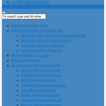
››› Wasser bestellen
Mineralwasser Test
Mineralwasser Inhaltsstoffe
Wasser mit viel Hydrogencarbonat
Wasser mit viel Magnesium
Calciumreiches Wasser
Natriumarmes Wasser
Mineralwasser Liste
Wissenswertes
Discounter Mineralwasser
Rewe Mineralwasser
Edeka Mineralwasser
Aldi Mineralwasser
Kaufland Mineralwasser
Lidl Mineralwasser
Netto Mineralwasser
Norma Mineralwasser
Penny Mineralwasser