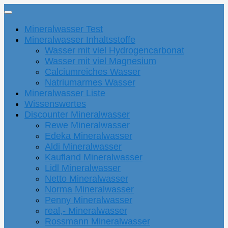
Mineralwasser Test
Mineralwasser Inhaltsstoffe
Wasser mit viel Hydrogencarbonat
Wasser mit viel Magnesium
Calciumreiches Wasser
Natriumarmes Wasser
Mineralwasser Liste
Wissenswertes
Discounter Mineralwasser
Rewe Mineralwasser
Edeka Mineralwasser
Aldi Mineralwasser
Kaufland Mineralwasser
Lidl Mineralwasser
Netto Mineralwasser
Norma Mineralwasser
Penny Mineralwasser
real,- Mineralwasser
Rossmann Mineralwasser