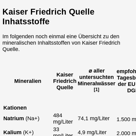
Kaiser Friedrich Quelle
Inhatsstoffe
Im folgenden noch einmal eine Übersicht zu den
mineralischen Inhaltsstoffen von Kaiser Friedrich
Quelle.
⌀ aller
empfoh
Kaiser
untersuchten
Tagesb
Mineralien
Friedrich
Mineralwässer
der EU
Quelle
[1]
DG
Kationen
484
Natrium
(Na+)
74,1 mg/Liter
1.500 
mg/Liter
33
Kalium
(K+)
4,9 mg/Liter
2.000 
mg/Liter