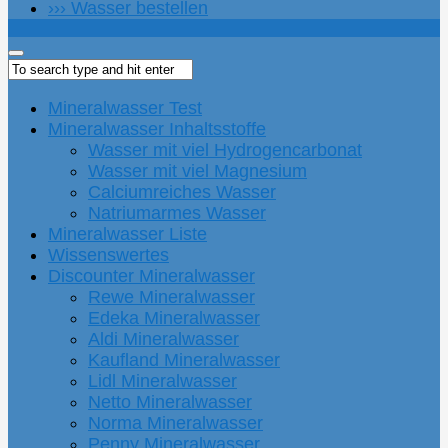
››› Wasser bestellen
Mineralwasser Test
Mineralwasser Inhaltsstoffe
Wasser mit viel Hydrogencarbonat
Wasser mit viel Magnesium
Calciumreiches Wasser
Natriumarmes Wasser
Mineralwasser Liste
Wissenswertes
Discounter Mineralwasser
Rewe Mineralwasser
Edeka Mineralwasser
Aldi Mineralwasser
Kaufland Mineralwasser
Lidl Mineralwasser
Netto Mineralwasser
Norma Mineralwasser
Penny Mineralwasser