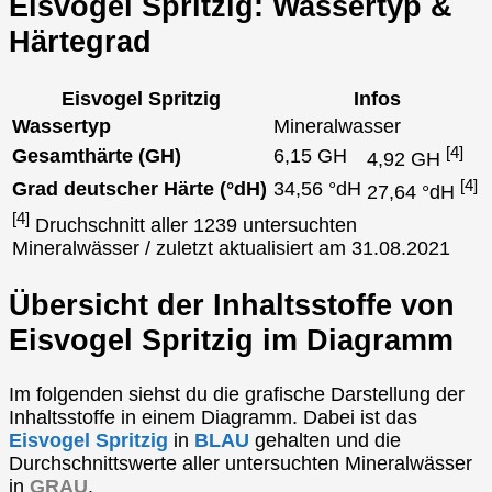
Eisvogel Spritzig: Wassertyp &
Härtegrad
Eisvogel Spritzig
Infos
Wassertyp
Mineralwasser
[4]
Gesamthärte (GH)
6,15 GH
4,92 GH
[4]
Grad deutscher Härte (°dH)
34,56 °dH
27,64 °dH
[4]
Druchschnitt aller 1239 untersuchten
Mineralwässer / zuletzt aktualisiert am 31.08.2021
Übersicht der Inhaltsstoffe von
Eisvogel Spritzig im Diagramm
Im folgenden siehst du die grafische Darstellung der
Inhaltsstoffe in einem Diagramm. Dabei ist das
Eisvogel Spritzig
in
BLAU
gehalten und die
Durchschnittswerte aller untersuchten Mineralwässer
in
GRAU
.