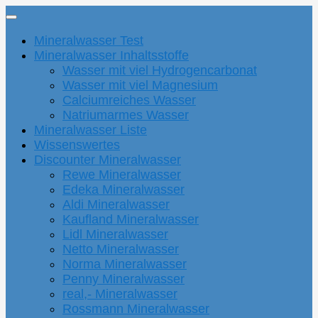
Mineralwasser Test
Mineralwasser Inhaltsstoffe
Wasser mit viel Hydrogencarbonat
Wasser mit viel Magnesium
Calciumreiches Wasser
Natriumarmes Wasser
Mineralwasser Liste
Wissenswertes
Discounter Mineralwasser
Rewe Mineralwasser
Edeka Mineralwasser
Aldi Mineralwasser
Kaufland Mineralwasser
Lidl Mineralwasser
Netto Mineralwasser
Norma Mineralwasser
Penny Mineralwasser
real,- Mineralwasser
Rossmann Mineralwasser