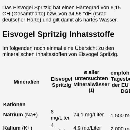
Das Eisvogel Spritzig hat einen Härtegrad von 6,15
GH (Gesamthärte) bzw. von 34,56 °dH (Grad
deutscher Härte) und gilt damit als hartes Wasser.
Eisvogel Spritzig Inhatsstoffe
Im folgenden noch einmal eine Übersicht zu den
mineralischen Inhaltsstoffen von Eisvogel Spritzig.
⌀ aller
empfoh
untersuchten
Eisvogel
Tagesb
Mineralien
Mineralwässer
Spritzig
der EU
[1]
DG
Kationen
8
Natrium
(Na+)
74,1 mg/Liter
1.500 
mg/Liter
4
Kalium
(K+)
4,9 mg/Liter
2.000 