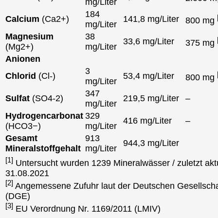
mg/Liter
184
Calcium
(Ca2+)
141,8 mg/Liter
800 mg
mg/Liter
Magnesium
38
33,6 mg/Liter
375 mg
(Mg2+)
mg/Liter
Anionen
3
Chlorid
(Cl-)
53,4 mg/Liter
800 mg
mg/Liter
347
Sulfat
(SO4-2)
219,5 mg/Liter
–
mg/Liter
Hydrogencarbonat
329
416 mg/Liter
–
(HCO3−)
mg/Liter
Gesamt
913
944,3 mg/Liter
Mineralstoffgehalt
mg/Liter
[1]
Untersucht wurden 1239 Mineralwässer / zuletzt aktu
31.08.2021
[2]
Angemessene Zufuhr laut der Deutschen Gesellscha
(DGE)
[3]
EU Verordnung Nr. 1169/2011 (LMIV)