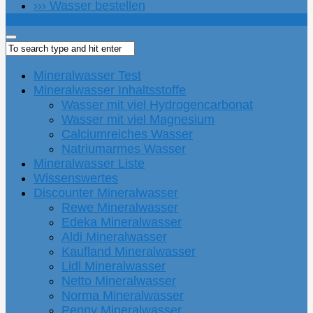
››› Wasser bestellen
Mineralwasser Test
Mineralwasser Inhaltsstoffe
Wasser mit viel Hydrogencarbonat
Wasser mit viel Magnesium
Calciumreiches Wasser
Natriumarmes Wasser
Mineralwasser Liste
Wissenswertes
Discounter Mineralwasser
Rewe Mineralwasser
Edeka Mineralwasser
Aldi Mineralwasser
Kaufland Mineralwasser
Lidl Mineralwasser
Netto Mineralwasser
Norma Mineralwasser
Penny Mineralwasser