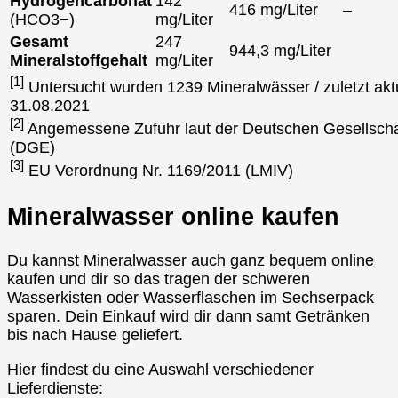
Hydrogencarbonat
142
416 mg/Liter
–
(HCO3−)
mg/Liter
Gesamt
247
944,3 mg/Liter
Mineralstoffgehalt
mg/Liter
[1]
Untersucht wurden 1239 Mineralwässer / zuletzt aktu
31.08.2021
[2]
Angemessene Zufuhr laut der Deutschen Gesellscha
(DGE)
[3]
EU Verordnung Nr. 1169/2011 (LMIV)
Mineralwasser online kaufen
Du kannst Mineralwasser auch ganz bequem online
kaufen und dir so das tragen der schweren
Wasserkisten oder Wasserflaschen im Sechserpack
sparen. Dein Einkauf wird dir dann samt Getränken
bis nach Hause geliefert.
Hier findest du eine Auswahl verschiedener
Lieferdienste: