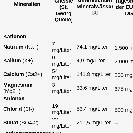
untersuchten
Classic
Tagesb
Mineralien
Mineralwässer
(St.
der EU
[1]
Georg
DG
Quelle)
Kationen
7
Natrium
(Na+)
74,1 mg/Liter
1.500 
mg/Liter
0
Kalium
(K+)
4,9 mg/Liter
2.000 
mg/Liter
54
Calcium
(Ca2+)
141,8 mg/Liter
800 m
mg/Liter
Magnesium
3
33,6 mg/Liter
375 m
(Mg2+)
mg/Liter
Anionen
19
Chlorid
(Cl-)
53,4 mg/Liter
800 m
mg/Liter
22
Sulfat
(SO4-2)
219,5 mg/Liter
–
mg/Liter