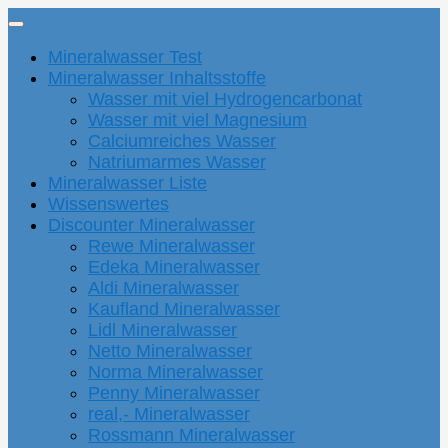
Mineralwasser Test
Mineralwasser Inhaltsstoffe
Wasser mit viel Hydrogencarbonat
Wasser mit viel Magnesium
Calciumreiches Wasser
Natriumarmes Wasser
Mineralwasser Liste
Wissenswertes
Discounter Mineralwasser
Rewe Mineralwasser
Edeka Mineralwasser
Aldi Mineralwasser
Kaufland Mineralwasser
Lidl Mineralwasser
Netto Mineralwasser
Norma Mineralwasser
Penny Mineralwasser
real,- Mineralwasser
Rossmann Mineralwasser