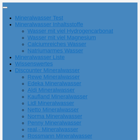
Mineralwasser Test
Mineralwasser Inhaltsstoffe
Wasser mit viel Hydrogencarbonat
Wasser mit viel Magnesium
Calciumreiches Wasser
Natriumarmes Wasser
Mineralwasser Liste
Wissenswertes
Discounter Mineralwasser
Rewe Mineralwasser
Edeka Mineralwasser
Aldi Mineralwasser
Kaufland Mineralwasser
Lidl Mineralwasser
Netto Mineralwasser
Norma Mineralwasser
Penny Mineralwasser
real,- Mineralwasser
Rossmann Mineralwasser