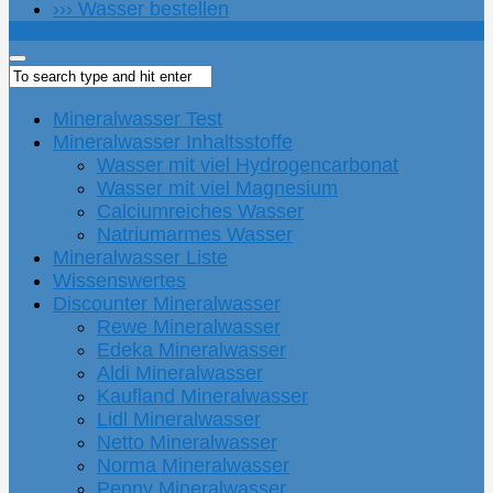
››› Wasser bestellen
Mineralwasser Test
Mineralwasser Inhaltsstoffe
Wasser mit viel Hydrogencarbonat
Wasser mit viel Magnesium
Calciumreiches Wasser
Natriumarmes Wasser
Mineralwasser Liste
Wissenswertes
Discounter Mineralwasser
Rewe Mineralwasser
Edeka Mineralwasser
Aldi Mineralwasser
Kaufland Mineralwasser
Lidl Mineralwasser
Netto Mineralwasser
Norma Mineralwasser
Penny Mineralwasser