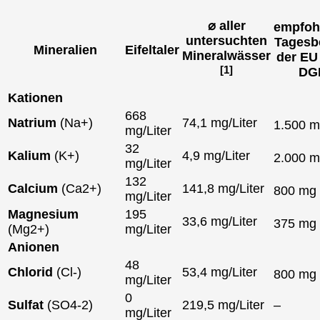
⌀ aller
empfoh
untersuchten
Tagesb
Mineralien
Eifeltaler
Mineralwässer
der EU
[1]
DG
Kationen
668
Natrium
(Na+)
74,1 mg/Liter
1.500 
mg/Liter
32
Kalium
(K+)
4,9 mg/Liter
2.000 
mg/Liter
132
Calcium
(Ca2+)
141,8 mg/Liter
800 mg
mg/Liter
Magnesium
195
33,6 mg/Liter
375 mg
(Mg2+)
mg/Liter
Anionen
48
Chlorid
(Cl-)
53,4 mg/Liter
800 mg
mg/Liter
0
Sulfat
(SO4-2)
219,5 mg/Liter
–
mg/Liter