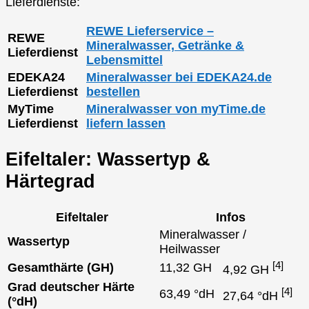
Lieferdienste:
REWE Lieferservice –
REWE
Mineralwasser, Getränke &
Lieferdienst
Lebensmittel
EDEKA24
Mineralwasser bei EDEKA24.de
Lieferdienst
bestellen
MyTime
Mineralwasser von myTime.de
Lieferdienst
liefern lassen
Eifeltaler: Wassertyp &
Härtegrad
Eifeltaler
Infos
Mineralwasser /
Wassertyp
Heilwasser
[4]
Gesamthärte (GH)
11,32 GH
4,92 GH
Grad deutscher Härte
[4]
63,49 °dH
27,64 °dH
(°dH)