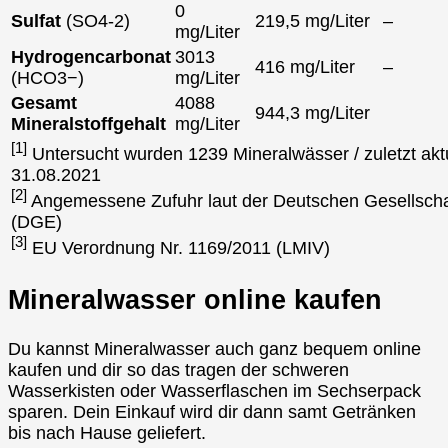
0
Sulfat
(SO4-2)
219,5 mg/Liter
–
mg/Liter
Hydrogencarbonat
3013
416 mg/Liter
–
(HCO3−)
mg/Liter
Gesamt
4088
944,3 mg/Liter
Mineralstoffgehalt
mg/Liter
[1]
Untersucht wurden 1239 Mineralwässer / zuletzt aktu
31.08.2021
[2]
Angemessene Zufuhr laut der Deutschen Gesellscha
(DGE)
[3]
EU Verordnung Nr. 1169/2011 (LMIV)
Mineralwasser online kaufen
Du kannst Mineralwasser auch ganz bequem online
kaufen und dir so das tragen der schweren
Wasserkisten oder Wasserflaschen im Sechserpack
sparen. Dein Einkauf wird dir dann samt Getränken
bis nach Hause geliefert.