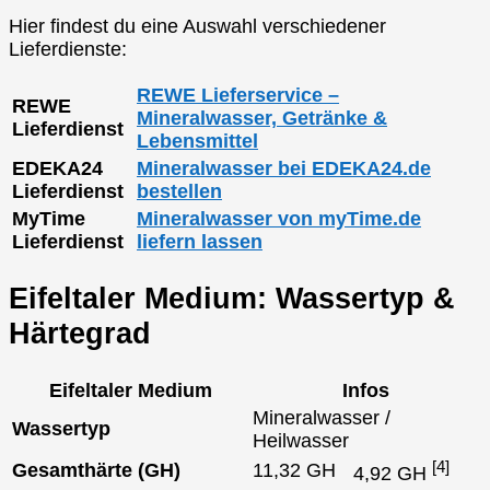
Hier findest du eine Auswahl verschiedener
Lieferdienste:
REWE Lieferservice –
REWE
Mineralwasser, Getränke &
Lieferdienst
Lebensmittel
EDEKA24
Mineralwasser bei EDEKA24.de
Lieferdienst
bestellen
MyTime
Mineralwasser von myTime.de
Lieferdienst
liefern lassen
Eifeltaler Medium: Wassertyp &
Härtegrad
Eifeltaler Medium
Infos
Mineralwasser /
Wassertyp
Heilwasser
[4]
Gesamthärte (GH)
11,32 GH
4,92 GH