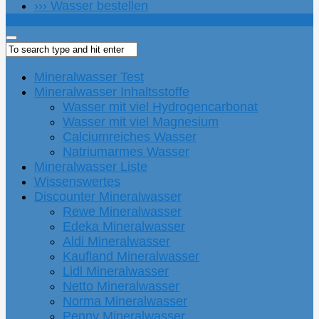
››› Wasser bestellen
Mineralwasser Test
Mineralwasser Inhaltsstoffe
Wasser mit viel Hydrogencarbonat
Wasser mit viel Magnesium
Calciumreiches Wasser
Natriumarmes Wasser
Mineralwasser Liste
Wissenswertes
Discounter Mineralwasser
Rewe Mineralwasser
Edeka Mineralwasser
Aldi Mineralwasser
Kaufland Mineralwasser
Lidl Mineralwasser
Netto Mineralwasser
Norma Mineralwasser
Penny Mineralwasser