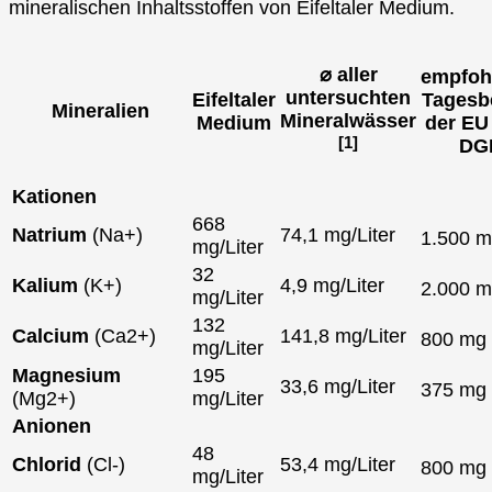
mineralischen Inhaltsstoffen von Eifeltaler Medium.
⌀ aller
empfoh
untersuchten
Eifeltaler
Tagesb
Mineralien
Mineralwässer
Medium
der EU
[1]
DG
Kationen
668
Natrium
(Na+)
74,1 mg/Liter
1.500 
mg/Liter
32
Kalium
(K+)
4,9 mg/Liter
2.000 
mg/Liter
132
Calcium
(Ca2+)
141,8 mg/Liter
800 mg
mg/Liter
Magnesium
195
33,6 mg/Liter
375 mg
(Mg2+)
mg/Liter
Anionen
48
Chlorid
(Cl-)
53,4 mg/Liter
800 mg
mg/Liter