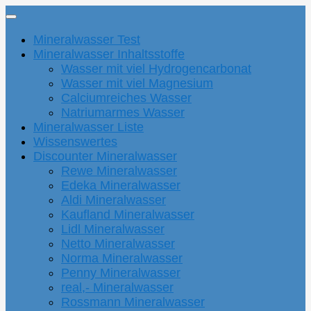
Mineralwasser Test
Mineralwasser Inhaltsstoffe
Wasser mit viel Hydrogencarbonat
Wasser mit viel Magnesium
Calciumreiches Wasser
Natriumarmes Wasser
Mineralwasser Liste
Wissenswertes
Discounter Mineralwasser
Rewe Mineralwasser
Edeka Mineralwasser
Aldi Mineralwasser
Kaufland Mineralwasser
Lidl Mineralwasser
Netto Mineralwasser
Norma Mineralwasser
Penny Mineralwasser
real,- Mineralwasser
Rossmann Mineralwasser