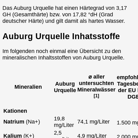
Das Auburg Urquelle hat einen Härtegrad von 3,17
GH (Gesamthärte) bzw. von 17,82 °dH (Grad
deutscher Härte) und gilt damit als hartes Wasser.
Auburg Urquelle Inhatsstoffe
Im folgenden noch einmal eine Übersicht zu den
mineralischen Inhaltsstoffen von Auburg Urquelle.
⌀ aller
empfohl
untersuchten
Auburg
Tagesbe
Mineralien
Mineralwässer
Urquelle
der EU 
[1]
DG
Kationen
19,8
Natrium
(Na+)
74,1 mg/Liter
1.500 
mg/Liter
2,5
Kalium
(K+)
4,9 mg/Liter
2.000 