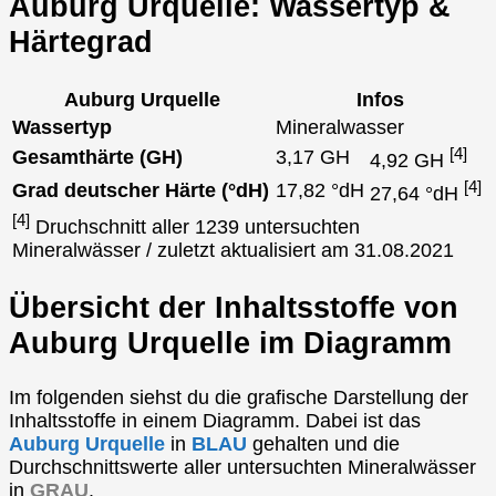
Auburg Urquelle: Wassertyp &
Härtegrad
Auburg Urquelle
Infos
Wassertyp
Mineralwasser
[4]
Gesamthärte (GH)
3,17 GH
4,92 GH
[4]
Grad deutscher Härte (°dH)
17,82 °dH
27,64 °dH
[4]
Druchschnitt aller 1239 untersuchten
Mineralwässer / zuletzt aktualisiert am 31.08.2021
Übersicht der Inhaltsstoffe von
Auburg Urquelle im Diagramm
Im folgenden siehst du die grafische Darstellung der
Inhaltsstoffe in einem Diagramm. Dabei ist das
Auburg Urquelle
in
BLAU
gehalten und die
Durchschnittswerte aller untersuchten Mineralwässer
in
GRAU
.