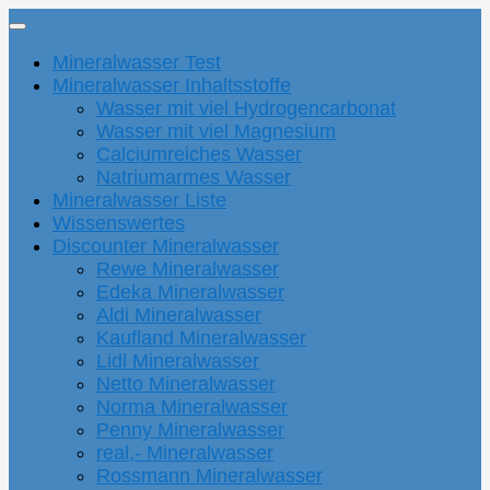
Mineralwasser Test
Mineralwasser Inhaltsstoffe
Wasser mit viel Hydrogencarbonat
Wasser mit viel Magnesium
Calciumreiches Wasser
Natriumarmes Wasser
Mineralwasser Liste
Wissenswertes
Discounter Mineralwasser
Rewe Mineralwasser
Edeka Mineralwasser
Aldi Mineralwasser
Kaufland Mineralwasser
Lidl Mineralwasser
Netto Mineralwasser
Norma Mineralwasser
Penny Mineralwasser
real,- Mineralwasser
Rossmann Mineralwasser