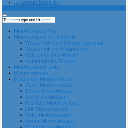
››› Wasser bestellen
Mineralwasser Test
Mineralwasser Inhaltsstoffe
Wasser mit viel Hydrogencarbonat
Wasser mit viel Magnesium
Calciumreiches Wasser
Natriumarmes Wasser
Mineralwasser Liste
Wissenswertes
Discounter Mineralwasser
Rewe Mineralwasser
Edeka Mineralwasser
Aldi Mineralwasser
Kaufland Mineralwasser
Lidl Mineralwasser
Netto Mineralwasser
Norma Mineralwasser
Penny Mineralwasser