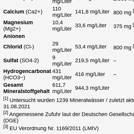
mg/Liter
110
Calcium
(Ca2+)
141,8 mg/Liter
800 mg
mg/Liter
Magnesium
10,4
33,6 mg/Liter
375 mg
(Mg2+)
mg/Liter
Anionen
29
Chlorid
(Cl-)
53,4 mg/Liter
800 mg
mg/Liter
9
Sulfat
(SO4-2)
219,5 mg/Liter
–
mg/Liter
Hydrogencarbonat
431
416 mg/Liter
–
(HCO3−)
mg/Liter
Gesamt
611,7
944,3 mg/Liter
Mineralstoffgehalt
mg/Liter
[1]
Untersucht wurden 1239 Mineralwässer / zuletzt aktu
31.08.2021
[2]
Angemessene Zufuhr laut der Deutschen Gesellscha
(DGE)
[3]
EU Verordnung Nr. 1169/2011 (LMIV)