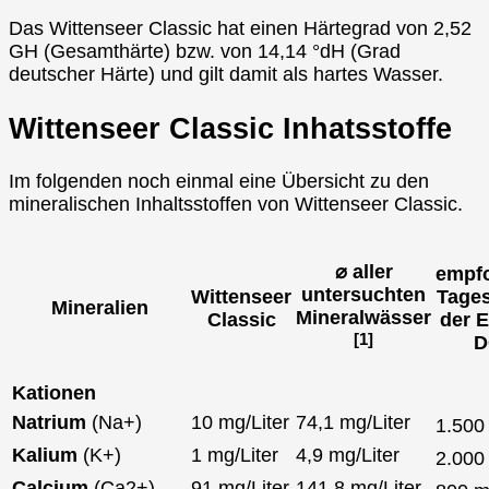
Das Wittenseer Classic hat einen Härtegrad von 2,52
GH (Gesamthärte) bzw. von 14,14 °dH (Grad
deutscher Härte) und gilt damit als hartes Wasser.
Wittenseer Classic Inhatsstoffe
Im folgenden noch einmal eine Übersicht zu den
mineralischen Inhaltsstoffen von Wittenseer Classic.
⌀ aller
empf
untersuchten
Wittenseer
Tage
Mineralien
Mineralwässer
Classic
der 
[1]
D
Kationen
Natrium
(Na+)
10 mg/Liter
74,1 mg/Liter
1.50
Kalium
(K+)
1 mg/Liter
4,9 mg/Liter
2.00
Calcium
(Ca2+)
91 mg/Liter
141,8 mg/Liter