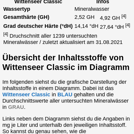
Wittenseer Classic
Infos
Wassertyp
Mineralwasser
[4]
Gesamthärte (GH)
2,52 GH
4,92 GH
[4]
Grad deutscher Härte (°dH)
14,14 °dH
27,64 °dH
[4]
Druchschnitt aller 1239 untersuchten
Mineralwässer / zuletzt aktualisiert am 31.08.2021
Übersicht der Inhaltsstoffe von
Wittenseer Classic im Diagramm
Im folgenden siehst du die grafische Darstellung der
Inhaltsstoffe in einem Diagramm. Dabei ist das
Wittenseer Classic
in
BLAU
gehalten und die
Durchschnittswerte aller untersuchten Mineralwässer
in
GRAU
.
Links neben dem Diagramm siehst du die Angaben in
mg je Liter und unterhalb den jeweiligen Inhaltsstoff.
So kannst du genau sehen, wie die