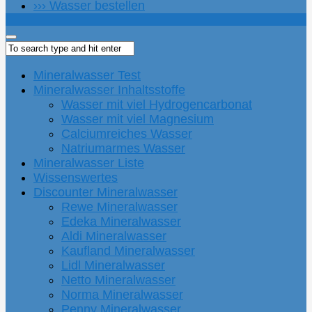
››› Wasser bestellen
Mineralwasser Test
Mineralwasser Inhaltsstoffe
Wasser mit viel Hydrogencarbonat
Wasser mit viel Magnesium
Calciumreiches Wasser
Natriumarmes Wasser
Mineralwasser Liste
Wissenswertes
Discounter Mineralwasser
Rewe Mineralwasser
Edeka Mineralwasser
Aldi Mineralwasser
Kaufland Mineralwasser
Lidl Mineralwasser
Netto Mineralwasser
Norma Mineralwasser
Penny Mineralwasser