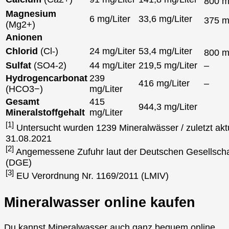
800 
Magnesium
6 mg/Liter
33,6 mg/Liter
375 
(Mg2+)
Anionen
Chlorid
(Cl-)
24 mg/Liter
53,4 mg/Liter
800 
Sulfat
(SO4-2)
44 mg/Liter
219,5 mg/Liter
–
Hydrogencarbonat
239
416 mg/Liter
–
(HCO3−)
mg/Liter
Gesamt
415
944,3 mg/Liter
Mineralstoffgehalt
mg/Liter
[1]
Untersucht wurden 1239 Mineralwässer / zuletzt aktu
31.08.2021
[2]
Angemessene Zufuhr laut der Deutschen Gesellscha
(DGE)
[3]
EU Verordnung Nr. 1169/2011 (LMIV)
Mineralwasser online kaufen
Du kannst Mineralwasser auch ganz bequem online