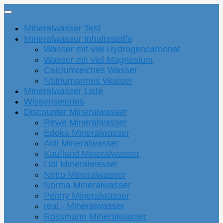
Mineralwasser Test
Mineralwasser Inhaltsstoffe
Wasser mit viel Hydrogencarbonat
Wasser mit viel Magnesium
Calciumreiches Wasser
Natriumarmes Wasser
Mineralwasser Liste
Wissenswertes
Discounter Mineralwasser
Rewe Mineralwasser
Edeka Mineralwasser
Aldi Mineralwasser
Kaufland Mineralwasser
Lidl Mineralwasser
Netto Mineralwasser
Norma Mineralwasser
Penny Mineralwasser
real,- Mineralwasser
Rossmann Mineralwasser