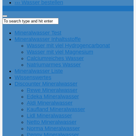
››› Wasser bestellen
Mineralwasser Test
Mineralwasser Inhaltsstoffe
Wasser mit viel Hydrogencarbonat
Wasser mit viel Magnesium
Calciumreiches Wasser
Natriumarmes Wasser
Mineralwasser Liste
Wissenswertes
Discounter Mineralwasser
Rewe Mineralwasser
Edeka Mineralwasser
Aldi Mineralwasser
Kaufland Mineralwasser
Lidl Mineralwasser
Netto Mineralwasser
Norma Mineralwasser
Penny Mineralwasser