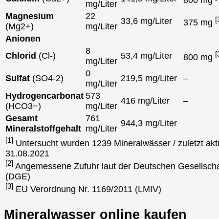
mg/Liter
Magnesium
22
[
33,6 mg/Liter
375 mg
(Mg2+)
mg/Liter
Anionen
8
[
Chlorid
(Cl-)
53,4 mg/Liter
800 mg
mg/Liter
0
Sulfat
(SO4-2)
219,5 mg/Liter
–
mg/Liter
Hydrogencarbonat
573
416 mg/Liter
–
(HCO3−)
mg/Liter
Gesamt
761
944,3 mg/Liter
Mineralstoffgehalt
mg/Liter
[1]
Untersucht wurden 1239 Mineralwässer / zuletzt aktu
31.08.2021
[2]
Angemessene Zufuhr laut der Deutschen Gesellscha
(DGE)
[3]
EU Verordnung Nr. 1169/2011 (LMIV)
Mineralwasser online kaufen