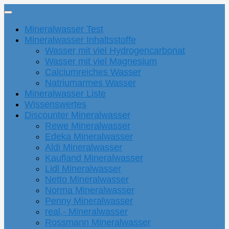
Mineralwasser Test
Mineralwasser Inhaltsstoffe
Wasser mit viel Hydrogencarbonat
Wasser mit viel Magnesium
Calciumreiches Wasser
Natriumarmes Wasser
Mineralwasser Liste
Wissenswertes
Discounter Mineralwasser
Rewe Mineralwasser
Edeka Mineralwasser
Aldi Mineralwasser
Kaufland Mineralwasser
Lidl Mineralwasser
Netto Mineralwasser
Norma Mineralwasser
Penny Mineralwasser
real,- Mineralwasser
Rossmann Mineralwasser