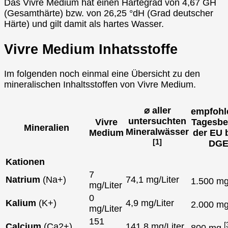
Das Vivre Medium hat einen Härtegrad von 4,67 GH
(Gesamthärte) bzw. von 26,25 °dH (Grad deutscher
Härte) und gilt damit als hartes Wasser.
Vivre Medium Inhatsstoffe
Im folgenden noch einmal eine Übersicht zu den
mineralischen Inhaltsstoffen von Vivre Medium.
⌀ aller
empfohl
untersuchten
Vivre
Tagesbe
Mineralien
Mineralwässer
Medium
der EU 
[1]
DG
Kationen
7
Natrium
(Na+)
74,1 mg/Liter
1.500 m
mg/Liter
0
Kalium
(K+)
4,9 mg/Liter
2.000 m
mg/Liter
151
[
Calcium
(Ca2+)
141,8 mg/Liter
800 mg