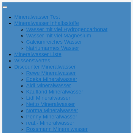
Mineralwasser Test
Mineralwasser Inhaltsstoffe
Wasser mit viel Hydrogencarbonat
Wasser mit viel Magnesium
Calciumreiches Wasser
Natriumarmes Wasser
Mineralwasser Liste
Wissenswertes
Discounter Mineralwasser
Rewe Mineralwasser
Edeka Mineralwasser
Aldi Mineralwasser
Kaufland Mineralwasser
Lidl Mineralwasser
Netto Mineralwasser
Norma Mineralwasser
Penny Mineralwasser
real,- Mineralwasser
Rossmann Mineralwasser