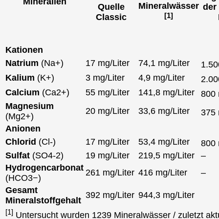
Mineralien
Mineralwässer
Quelle
der
[1]
Classic
Kationen
Natrium
(Na+)
17 mg/Liter
74,1 mg/Liter
1.5
Kalium
(K+)
3 mg/Liter
4,9 mg/Liter
2.0
Calcium
(Ca2+)
55 mg/Liter
141,8 mg/Liter
800
Magnesium
20 mg/Liter
33,6 mg/Liter
375
(Mg2+)
Anionen
Chlorid
(Cl-)
17 mg/Liter
53,4 mg/Liter
800
Sulfat
(SO4-2)
19 mg/Liter
219,5 mg/Liter
–
Hydrogencarbonat
261 mg/Liter
416 mg/Liter
–
(HCO3−)
Gesamt
392 mg/Liter
944,3 mg/Liter
Mineralstoffgehalt
[1]
Untersucht wurden 1239 Mineralwässer / zuletzt aktu