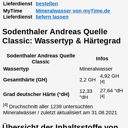
Lieferdienst
bestellen
MyTime
Mineralwasser von myTime.de
Lieferdienst
liefern lassen
Sodenthaler Andreas Quelle
Classic: Wassertyp & Härtegrad
Sodenthaler Andreas Quelle
Infos
Classic
Wassertyp
Mineralwasser
4,92 GH
Gesamthärte (GH)
2,2 GH
[4]
27,64 °dH
12,33
Grad deutscher Härte (°dH)
[4]
°dH
[4]
Druchschnitt aller 1239 untersuchten
Mineralwässer / zuletzt aktualisiert am 31.08.2021
Übersicht der Inhaltsstoffe von