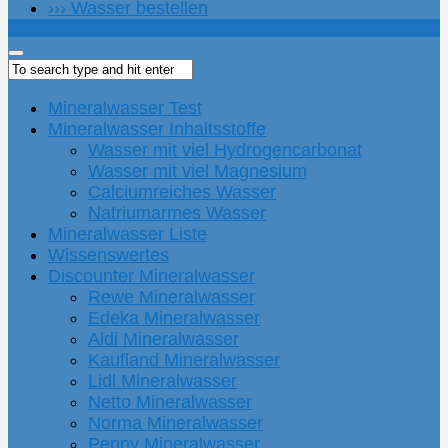
››› Wasser bestellen
Mineralwasser Test
Mineralwasser Inhaltsstoffe
Wasser mit viel Hydrogencarbonat
Wasser mit viel Magnesium
Calciumreiches Wasser
Natriumarmes Wasser
Mineralwasser Liste
Wissenswertes
Discounter Mineralwasser
Rewe Mineralwasser
Edeka Mineralwasser
Aldi Mineralwasser
Kaufland Mineralwasser
Lidl Mineralwasser
Netto Mineralwasser
Norma Mineralwasser
Penny Mineralwasser