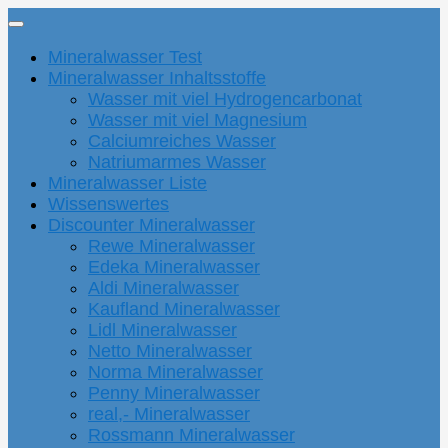
Mineralwasser Test
Mineralwasser Inhaltsstoffe
Wasser mit viel Hydrogencarbonat
Wasser mit viel Magnesium
Calciumreiches Wasser
Natriumarmes Wasser
Mineralwasser Liste
Wissenswertes
Discounter Mineralwasser
Rewe Mineralwasser
Edeka Mineralwasser
Aldi Mineralwasser
Kaufland Mineralwasser
Lidl Mineralwasser
Netto Mineralwasser
Norma Mineralwasser
Penny Mineralwasser
real,- Mineralwasser
Rossmann Mineralwasser