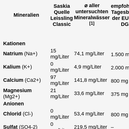
⌀ aller
Saskia
empfoh
untersuchten
Quelle
Tagesb
Mineralien
Mineralwässer
Leissling
der EU
[1]
Classic
DG
Kationen
15
Natrium
(Na+)
74,1 mg/Liter
1.500 
mg/Liter
0
Kalium
(K+)
4,9 mg/Liter
2.000 
mg/Liter
97
Calcium
(Ca2+)
141,8 mg/Liter
800 m
mg/Liter
Magnesium
21
33,6 mg/Liter
375 m
(Mg2+)
mg/Liter
Anionen
0
Chlorid
(Cl-)
53,4 mg/Liter
800 m
mg/Liter
0
Sulfat
(SO4-2)
219,5 mg/Liter
–