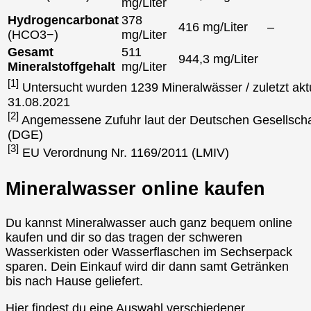
mg/Liter
Hydrogencarbonat
378
416 mg/Liter
–
(HCO3−)
mg/Liter
Gesamt
511
944,3 mg/Liter
Mineralstoffgehalt
mg/Liter
[1]
Untersucht wurden 1239 Mineralwässer / zuletzt aktu
31.08.2021
[2]
Angemessene Zufuhr laut der Deutschen Gesellscha
(DGE)
[3]
EU Verordnung Nr. 1169/2011 (LMIV)
Mineralwasser online kaufen
Du kannst Mineralwasser auch ganz bequem online
kaufen und dir so das tragen der schweren
Wasserkisten oder Wasserflaschen im Sechserpack
sparen. Dein Einkauf wird dir dann samt Getränken
bis nach Hause geliefert.
Hier findest du eine Auswahl verschiedener