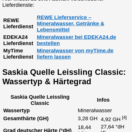
Lieferdienste:
REWE Lieferservice –
REWE
Mineralwasser, Getränke &
Lieferdienst
Lebensmittel
EDEKA24
Mineralwasser bei EDEKA24.de
Lieferdienst
bestellen
MyTime
Mineralwasser von myTime.de
Lieferdienst
liefern lassen
Saskia Quelle Leissling Classic:
Wassertyp & Härtegrad
Saskia Quelle Leissling
Infos
Classic
Wassertyp
Mineralwasser
[4]
Gesamthärte (GH)
3,28 GH
4,92 GH
27,64 °dH
18,44
Grad deutscher Härte (°dH)