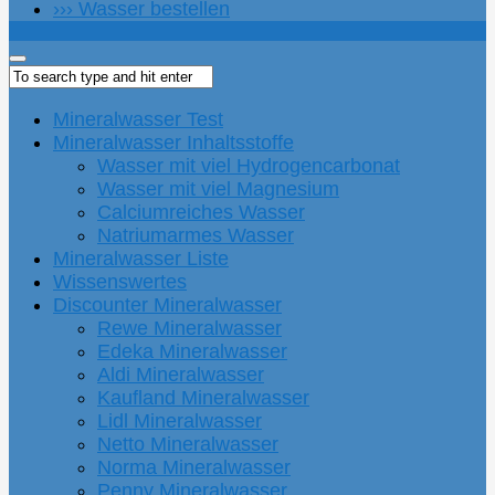
››› Wasser bestellen
Mineralwasser Test
Mineralwasser Inhaltsstoffe
Wasser mit viel Hydrogencarbonat
Wasser mit viel Magnesium
Calciumreiches Wasser
Natriumarmes Wasser
Mineralwasser Liste
Wissenswertes
Discounter Mineralwasser
Rewe Mineralwasser
Edeka Mineralwasser
Aldi Mineralwasser
Kaufland Mineralwasser
Lidl Mineralwasser
Netto Mineralwasser
Norma Mineralwasser
Penny Mineralwasser