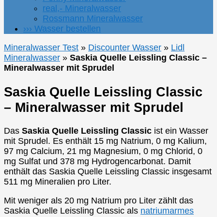
real,- Mineralwasser
Rossmann Mineralwasser
››› Wasser bestellen
Mineralwasser Test
»
Discounter Wasser
»
Lidl
Mineralwasser
»
Saskia Quelle Leissling Classic –
Mineralwasser mit Sprudel
Saskia Quelle Leissling Classic
– Mineralwasser mit Sprudel
Das
Saskia Quelle Leissling Classic
ist ein Wasser
mit Sprudel. Es enthält 15 mg Natrium, 0 mg Kalium,
97 mg Calcium, 21 mg Magnesium, 0 mg Chlorid, 0
mg Sulfat und 378 mg Hydrogencarbonat. Damit
enthält das Saskia Quelle Leissling Classic insgesamt
511 mg Mineralien pro Liter.
Mit weniger als 20 mg Natrium pro Liter zählt das
Saskia Quelle Leissling Classic als
natriumarmes