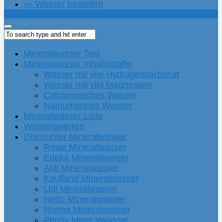
››› Wasser bestellen
Mineralwasser Test
Mineralwasser Inhaltsstoffe
Wasser mit viel Hydrogencarbonat
Wasser mit viel Magnesium
Calciumreiches Wasser
Natriumarmes Wasser
Mineralwasser Liste
Wissenswertes
Discounter Mineralwasser
Rewe Mineralwasser
Edeka Mineralwasser
Aldi Mineralwasser
Kaufland Mineralwasser
Lidl Mineralwasser
Netto Mineralwasser
Norma Mineralwasser
Penny Mineralwasser