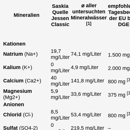
⌀ aller
Saskia
empfohl
untersuchten
Quelle
Tagesbe
Mineralien
Mineralwässer
Jessen
der EU 
[1]
Classic
DGE
Kationen
19,7
Natrium
(Na+)
74,1 mg/Liter
1.500 m
mg/Liter
0
Kalium
(K+)
4,9 mg/Liter
2.000 m
mg/Liter
40
[3
Calcium
(Ca2+)
141,8 mg/Liter
800 mg
mg/Liter
Magnesium
5,9
[3
33,6 mg/Liter
375 mg
(Mg2+)
mg/Liter
Anionen
8,5
[3
Chlorid
(Cl-)
53,4 mg/Liter
800 mg
mg/Liter
0
Sulfat
(SO4-2)
219,5 mg/Liter
–