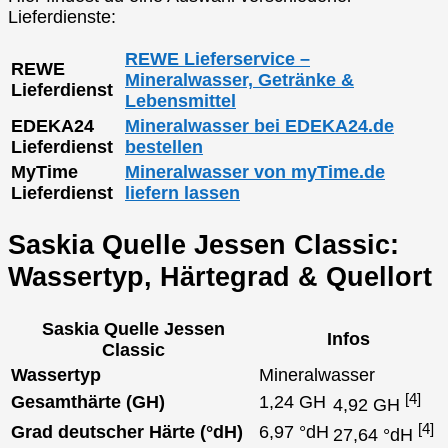
Lieferdienste:
REWE Lieferservice –
REWE
Mineralwasser, Getränke &
Lieferdienst
Lebensmittel
EDEKA24
Mineralwasser bei EDEKA24.de
Lieferdienst
bestellen
MyTime
Mineralwasser von myTime.de
Lieferdienst
liefern lassen
Saskia Quelle Jessen Classic:
Wassertyp, Härtegrad & Quellort
Saskia Quelle Jessen
Infos
Classic
Wassertyp
Mineralwasser
[4]
Gesamthärte (GH)
1,24 GH
4,92 GH
[4]
Grad deutscher Härte (°dH)
6,97 °dH
27,64 °dH