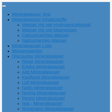
Mineralwasser Test
Mineralwasser Inhaltsstoffe
Wasser mit viel Hydrogencarbonat
Wasser mit viel Magnesium
Calciumreiches Wasser
Natriumarmes Wasser
Mineralwasser Liste
Wissenswertes
Discounter Mineralwasser
Rewe Mineralwasser
Edeka Mineralwasser
Aldi Mineralwasser
Kaufland Mineralwasser
Lidl Mineralwasser
Netto Mineralwasser
Norma Mineralwasser
Penny Mineralwasser
real,- Mineralwasser
Rossmann Mineralwasser