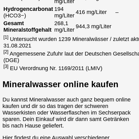
mg/Liter
Hydrogencarbonat
194
416 mg/Liter
–
(HCO3−)
mg/Liter
Gesamt
268,1
944,3 mg/Liter
Mineralstoffgehalt
mg/Liter
[1]
Untersucht wurden 1239 Mineralwässer / zuletzt aktu
31.08.2021
[2]
Angemessene Zufuhr laut der Deutschen Gesellscha
(DGE)
[3]
EU Verordnung Nr. 1169/2011 (LMIV)
Mineralwasser online kaufen
Du kannst Mineralwasser auch ganz bequem online
kaufen und dir so das tragen der schweren
Wasserkisten oder Wasserflaschen im Sechserpack
sparen. Dein Einkauf wird dir dann samt Getränken
bis nach Hause geliefert.
Hier findest du eine Auswahl verschiedener