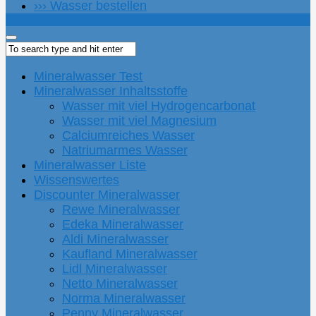
››› Wasser bestellen
Mineralwasser Test
Mineralwasser Inhaltsstoffe
Wasser mit viel Hydrogencarbonat
Wasser mit viel Magnesium
Calciumreiches Wasser
Natriumarmes Wasser
Mineralwasser Liste
Wissenswertes
Discounter Mineralwasser
Rewe Mineralwasser
Edeka Mineralwasser
Aldi Mineralwasser
Kaufland Mineralwasser
Lidl Mineralwasser
Netto Mineralwasser
Norma Mineralwasser
Penny Mineralwasser