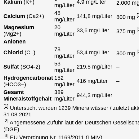
Kalium
(K+)
4,9 mg/Liter
2.000 m
mg/Liter
48
[
Calcium
(Ca2+)
141,8 mg/Liter
800 mg
mg/Liter
Magnesium
20
[
33,6 mg/Liter
375 mg
(Mg2+)
mg/Liter
Anionen
78
[
Chlorid
(Cl-)
53,4 mg/Liter
800 mg
mg/Liter
53
Sulfat
(SO4-2)
219,5 mg/Liter
–
mg/Liter
Hydrogencarbonat
152
416 mg/Liter
–
(HCO3−)
mg/Liter
Gesamt
389
944,3 mg/Liter
Mineralstoffgehalt
mg/Liter
[1]
Untersucht wurden 1239 Mineralwässer / zuletzt aktu
31.08.2021
[2]
Angemessene Zufuhr laut der Deutschen Gesellscha
(DGE)
[3]
EU Verordnung Nr. 1169/2011 (LMIV)