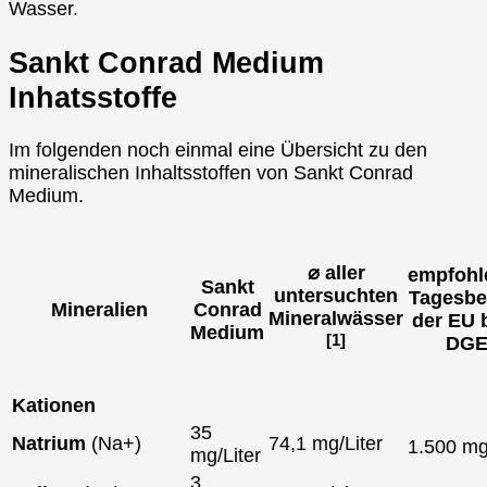
Wasser.
Sankt Conrad Medium
Inhatsstoffe
Im folgenden noch einmal eine Übersicht zu den
mineralischen Inhaltsstoffen von Sankt Conrad
Medium.
⌀ aller
empfohl
Sankt
untersuchten
Tagesbe
Mineralien
Conrad
Mineralwässer
der EU 
Medium
[1]
DG
Kationen
35
Natrium
(Na+)
74,1 mg/Liter
1.500 m
mg/Liter
3