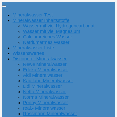
Mineralwasser Test
Mineralwasser Inhaltsstoffe
Wasser mit viel Hydrogencarbonat
Wasser mit viel Magnesium
Calciumreiches Wasser
Natriumarmes Wasser
Mineralwasser Liste
Wissenswertes
Discounter Mineralwasser
Rewe Mineralwasser
Edeka Mineralwasser
Aldi Mineralwasser
Kaufland Mineralwasser
Lidl Mineralwasser
Netto Mineralwasser
Norma Mineralwasser
Penny Mineralwasser
real,- Mineralwasser
Rossmann Mineralwasser