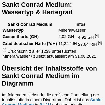
Sankt Conrad Medium:
Wassertyp & Härtegrad
Sankt Conrad Medium
Infos
Wassertyp
Mineralwasser
[4]
Gesamthärte (GH)
2,02 GH
4,92 GH
[4]
Grad deutscher Härte (°dH)
11,34 °dH
27,64 °dH
[4]
Druchschnitt aller 1239 untersuchten
Mineralwässer / zuletzt aktualisiert am 31.08.2021
Übersicht der Inhaltsstoffe von
Sankt Conrad Medium im
Diagramm
Im folgenden siehst du die grafische Darstellung der
Inhaltsstoffe in einem Diagramm. Dabei ist das
Sankt
Conrad Medium
in
BLAU
gehalten und die