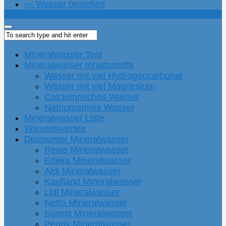
››› Wasser bestellen
Mineralwasser Test
Mineralwasser Inhaltsstoffe
Wasser mit viel Hydrogencarbonat
Wasser mit viel Magnesium
Calciumreiches Wasser
Natriumarmes Wasser
Mineralwasser Liste
Wissenswertes
Discounter Mineralwasser
Rewe Mineralwasser
Edeka Mineralwasser
Aldi Mineralwasser
Kaufland Mineralwasser
Lidl Mineralwasser
Netto Mineralwasser
Norma Mineralwasser
Penny Mineralwasser