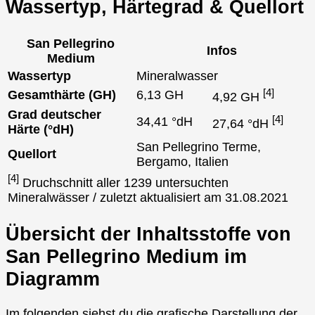
Wassertyp, Härtegrad & Quellort
San Pellegrino
Infos
Medium
Wassertyp
Mineralwasser
[4]
Gesamthärte (GH)
6,13 GH
4,92 GH
Grad deutscher
[4]
34,41 °dH
27,64 °dH
Härte (°dH)
San Pellegrino Terme,
Quellort
Bergamo, Italien
[4]
Druchschnitt aller 1239 untersuchten
Mineralwässer / zuletzt aktualisiert am 31.08.2021
Übersicht der Inhaltsstoffe von
San Pellegrino Medium im
Diagramm
Im folgenden siehst du die grafische Darstellung der