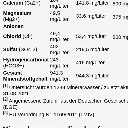
164
Calcium
(Ca2+)
141,8 mg/Liter
800 
mg/Liter
Magnesium
49,5
33,6 mg/Liter
375 
(Mg2+)
mg/Liter
Anionen
49,4
Chlorid
(Cl-)
53,4 mg/Liter
800 
mg/Liter
402
Sulfat
(SO4-2)
219,5 mg/Liter
–
mg/Liter
Hydrogencarbonat
243
416 mg/Liter
–
(HCO3−)
mg/Liter
Gesamt
941,3
944,3 mg/Liter
Mineralstoffgehalt
mg/Liter
[1]
Untersucht wurden 1239 Mineralwässer / zuletzt aktu
31.08.2021
[2]
Angemessene Zufuhr laut der Deutschen Gesellscha
(DGE)
[3]
EU Verordnung Nr. 1169/2011 (LMIV)