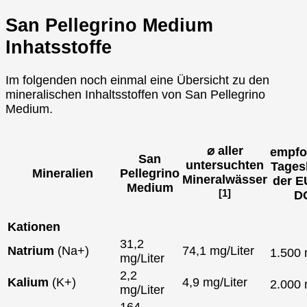
San Pellegrino Medium
Inhatsstoffe
Im folgenden noch einmal eine Übersicht zu den
mineralischen Inhaltsstoffen von San Pellegrino
Medium.
⌀ aller
empfo
San
untersuchten
Tages
Mineralien
Pellegrino
Mineralwässer
der E
Medium
[1]
D
Kationen
31,2
Natrium
(Na+)
74,1 mg/Liter
1.500
mg/Liter
2,2
Kalium
(K+)
4,9 mg/Liter
2.000
mg/Liter