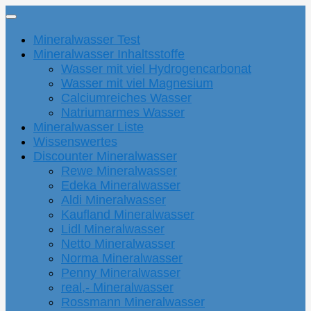
Mineralwasser Test
Mineralwasser Inhaltsstoffe
Wasser mit viel Hydrogencarbonat
Wasser mit viel Magnesium
Calciumreiches Wasser
Natriumarmes Wasser
Mineralwasser Liste
Wissenswertes
Discounter Mineralwasser
Rewe Mineralwasser
Edeka Mineralwasser
Aldi Mineralwasser
Kaufland Mineralwasser
Lidl Mineralwasser
Netto Mineralwasser
Norma Mineralwasser
Penny Mineralwasser
real,- Mineralwasser
Rossmann Mineralwasser