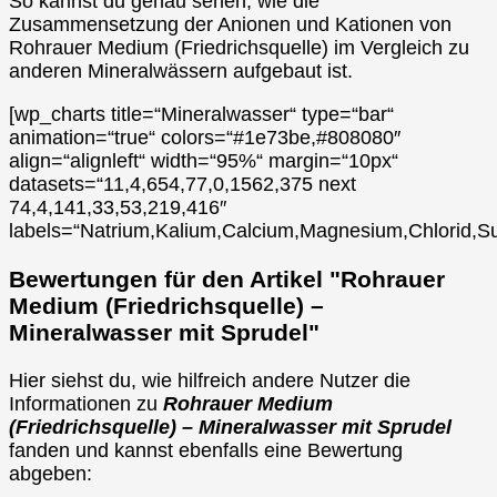
So kannst du genau sehen, wie die
Zusammensetzung der Anionen und Kationen von
Rohrauer Medium (Friedrichsquelle) im Vergleich zu
anderen Mineralwässern aufgebaut ist.
[wp_charts title=“Mineralwasser“ type=“bar“
animation=“true“ colors=“#1e73be,#808080″
align=“alignleft“ width=“95%“ margin=“10px“
datasets=“11,4,654,77,0,1562,375 next
74,4,141,33,53,219,416″
labels=“Natrium,Kalium,Calcium,Magnesium,Chlorid,Su
Bewertungen für den Artikel "Rohrauer
Medium (Friedrichsquelle) –
Mineralwasser mit Sprudel"
Hier siehst du, wie hilfreich andere Nutzer die
Informationen zu
Rohrauer Medium
(Friedrichsquelle) – Mineralwasser mit Sprudel
fanden und kannst ebenfalls eine Bewertung
abgeben: