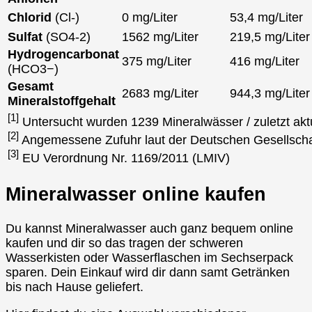
Chlorid
(Cl-)
0 mg/Liter
53,4 mg/Liter
Sulfat
(SO4-2)
1562 mg/Liter
219,5 mg/Liter
Hydrogencarbonat
375 mg/Liter
416 mg/Liter
(HCO3−)
Gesamt
2683 mg/Liter
944,3 mg/Liter
Mineralstoffgehalt
[1]
Untersucht wurden 1239 Mineralwässer / zuletzt akt
[2]
Angemessene Zufuhr laut der Deutschen Gesellscha
[3]
EU Verordnung Nr. 1169/2011 (LMIV)
Mineralwasser online kaufen
Du kannst Mineralwasser auch ganz bequem online
kaufen und dir so das tragen der schweren
Wasserkisten oder Wasserflaschen im Sechserpack
sparen. Dein Einkauf wird dir dann samt Getränken
bis nach Hause geliefert.