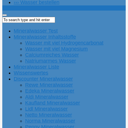
››› Wasser bestellen
Mineralwasser Test
Mineralwasser Inhaltsstoffe
Wasser mit viel Hydrogencarbonat
Wasser mit viel Magnesium
Calciumreiches Wasser
Natriumarmes Wasser
Mineralwasser Liste
Wissenswertes
Discounter Mineralwasser
Rewe Mineralwasser
Edeka Mineralwasser
Aldi Mineralwasser
Kaufland Mineralwasser
Lidl Mineralwasser
Netto Mineralwasser
Norma Mineralwasser
Penny Mineralwasser