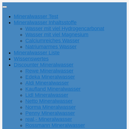
Mineralwasser Test
Mineralwasser Inhaltsstoffe
Wasser mit viel Hydrogencarbonat
Wasser mit viel Magnesium
Calciumreiches Wasser
Natriumarmes Wasser
Mineralwasser Liste
Wissenswertes
Discounter Mineralwasser
Rewe Mineralwasser
Edeka Mineralwasser
Aldi Mineralwasser
Kaufland Mineralwasser
Lidl Mineralwasser
Netto Mineralwasser
Norma Mineralwasser
Penny Mineralwasser
real,- Mineralwasser
Rossmann Mineralwasser