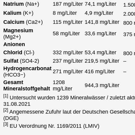
Natrium
(Na+)
187 mg/Liter
74,1 mg/Liter
1.5
Kalium
(K+)
8 mg/Liter
4,9 mg/Liter
2.0
Calcium
(Ca2+)
115 mg/Liter
141,8 mg/Liter
800
Magnesium
58 mg/Liter
33,6 mg/Liter
375
(Mg2+)
Anionen
Chlorid
(Cl-)
332 mg/Liter
53,4 mg/Liter
800
Sulfat
(SO4-2)
237 mg/Liter
219,5 mg/Liter
–
Hydrogencarbonat
271 mg/Liter
416 mg/Liter
–
(HCO3−)
Gesamt
1208
944,3 mg/Liter
Mineralstoffgehalt
mg/Liter
[1]
Untersucht wurden 1239 Mineralwässer / zuletzt aktu
31.08.2021
[2]
Angemessene Zufuhr laut der Deutschen Gesellscha
(DGE)
[3]
EU Verordnung Nr. 1169/2011 (LMIV)