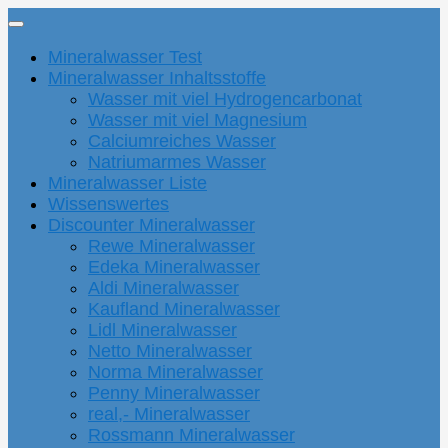
Mineralwasser Test
Mineralwasser Inhaltsstoffe
Wasser mit viel Hydrogencarbonat
Wasser mit viel Magnesium
Calciumreiches Wasser
Natriumarmes Wasser
Mineralwasser Liste
Wissenswertes
Discounter Mineralwasser
Rewe Mineralwasser
Edeka Mineralwasser
Aldi Mineralwasser
Kaufland Mineralwasser
Lidl Mineralwasser
Netto Mineralwasser
Norma Mineralwasser
Penny Mineralwasser
real,- Mineralwasser
Rossmann Mineralwasser