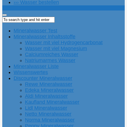
››› Wasser bestellen
Mineralwasser Test
Mineralwasser Inhaltsstoffe
Wasser mit viel Hydrogencarbonat
Wasser mit viel Magnesium
Calciumreiches Wasser
Natriumarmes Wasser
Mineralwasser Liste
Wissenswertes
Discounter Mineralwasser
Rewe Mineralwasser
Edeka Mineralwasser
Aldi Mineralwasser
Kaufland Mineralwasser
Lidl Mineralwasser
Netto Mineralwasser
Norma Mineralwasser
Penny Mineralwasser