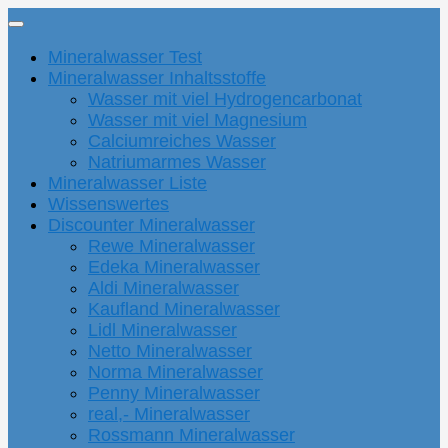
Mineralwasser Test
Mineralwasser Inhaltsstoffe
Wasser mit viel Hydrogencarbonat
Wasser mit viel Magnesium
Calciumreiches Wasser
Natriumarmes Wasser
Mineralwasser Liste
Wissenswertes
Discounter Mineralwasser
Rewe Mineralwasser
Edeka Mineralwasser
Aldi Mineralwasser
Kaufland Mineralwasser
Lidl Mineralwasser
Netto Mineralwasser
Norma Mineralwasser
Penny Mineralwasser
real,- Mineralwasser
Rossmann Mineralwasser