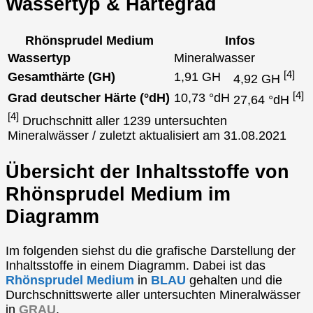
Wassertyp & Härtegrad
Rhönsprudel Medium
Infos
Wassertyp
Mineralwasser
[4]
Gesamthärte (GH)
1,91 GH
4,92 GH
[4]
Grad deutscher Härte (°dH)
10,73 °dH
27,64 °dH
[4]
Druchschnitt aller 1239 untersuchten
Mineralwässer / zuletzt aktualisiert am 31.08.2021
Übersicht der Inhaltsstoffe von
Rhönsprudel Medium im
Diagramm
Im folgenden siehst du die grafische Darstellung der
Inhaltsstoffe in einem Diagramm. Dabei ist das
Rhönsprudel Medium
in
BLAU
gehalten und die
Durchschnittswerte aller untersuchten Mineralwässer
in
GRAU
.