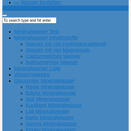
››› Wasser bestellen
Mineralwasser Test
Mineralwasser Inhaltsstoffe
Wasser mit viel Hydrogencarbonat
Wasser mit viel Magnesium
Calciumreiches Wasser
Natriumarmes Wasser
Mineralwasser Liste
Wissenswertes
Discounter Mineralwasser
Rewe Mineralwasser
Edeka Mineralwasser
Aldi Mineralwasser
Kaufland Mineralwasser
Lidl Mineralwasser
Netto Mineralwasser
Norma Mineralwasser
Penny Mineralwasser