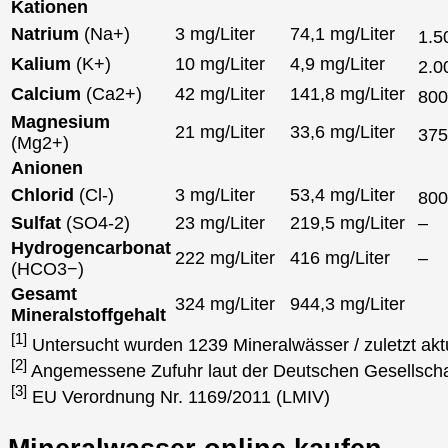
Kationen
Natrium
(Na+)
3 mg/Liter
74,1 mg/Liter
1.5
Kalium
(K+)
10 mg/Liter
4,9 mg/Liter
2.0
Calcium
(Ca2+)
42 mg/Liter
141,8 mg/Liter
80
Magnesium
21 mg/Liter
33,6 mg/Liter
37
(Mg2+)
Anionen
Chlorid
(Cl-)
3 mg/Liter
53,4 mg/Liter
80
Sulfat
(SO4-2)
23 mg/Liter
219,5 mg/Liter
–
Hydrogencarbonat
222 mg/Liter
416 mg/Liter
–
(HCO3−)
Gesamt
324 mg/Liter
944,3 mg/Liter
Mineralstoffgehalt
[1]
Untersucht wurden 1239 Mineralwässer / zuletzt akt
[2]
Angemessene Zufuhr laut der Deutschen Gesellscha
[3]
EU Verordnung Nr. 1169/2011 (LMIV)