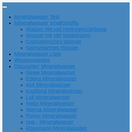
Mineralwasser Test
Mineralwasser Inhaltsstoffe
Wasser mit viel Hydrogencarbonat
Wasser mit viel Magnesium
Calciumreiches Wasser
Natriumarmes Wasser
Mineralwasser Liste
Wissenswertes
Discounter Mineralwasser
Rewe Mineralwasser
Edeka Mineralwasser
Aldi Mineralwasser
Kaufland Mineralwasser
Lidl Mineralwasser
Netto Mineralwasser
Norma Mineralwasser
Penny Mineralwasser
real,- Mineralwasser
Rossmann Mineralwasser