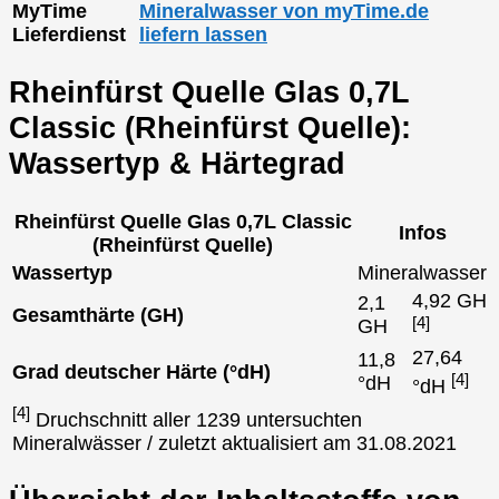
MyTime
Mineralwasser von myTime.de
Lieferdienst
liefern lassen
Rheinfürst Quelle Glas 0,7L
Classic (Rheinfürst Quelle):
Wassertyp & Härtegrad
Rheinfürst Quelle Glas 0,7L Classic
Infos
(Rheinfürst Quelle)
Wassertyp
Mineralwasser
4,92 GH
2,1
Gesamthärte (GH)
[4]
GH
27,64
11,8
Grad deutscher Härte (°dH)
[4]
°dH
°dH
[4]
Druchschnitt aller 1239 untersuchten
Mineralwässer / zuletzt aktualisiert am 31.08.2021