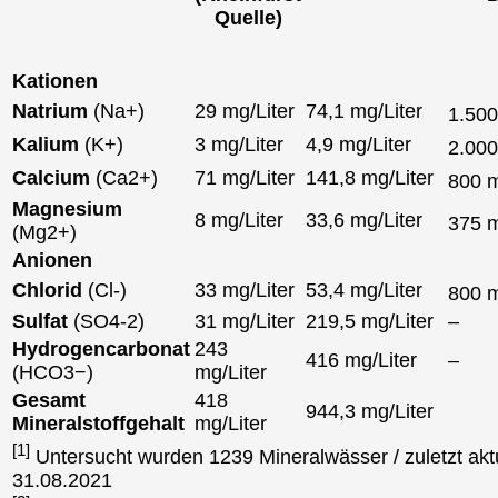
Quelle)
Kationen
Natrium
(Na+)
29 mg/Liter
74,1 mg/Liter
1.50
Kalium
(K+)
3 mg/Liter
4,9 mg/Liter
2.00
Calcium
(Ca2+)
71 mg/Liter
141,8 mg/Liter
800 
Magnesium
8 mg/Liter
33,6 mg/Liter
375 
(Mg2+)
Anionen
Chlorid
(Cl-)
33 mg/Liter
53,4 mg/Liter
800 
Sulfat
(SO4-2)
31 mg/Liter
219,5 mg/Liter
–
Hydrogencarbonat
243
416 mg/Liter
–
(HCO3−)
mg/Liter
Gesamt
418
944,3 mg/Liter
Mineralstoffgehalt
mg/Liter
[1]
Untersucht wurden 1239 Mineralwässer / zuletzt aktu
31.08.2021