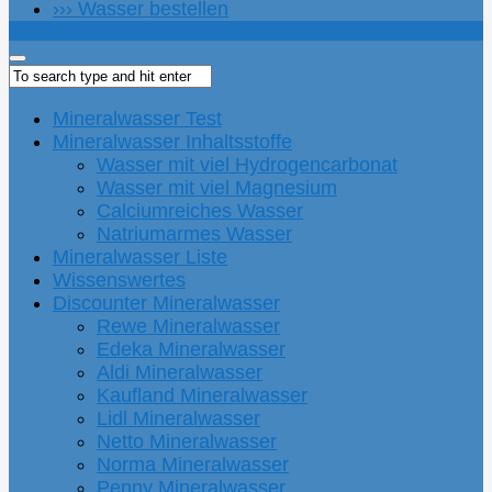
››› Wasser bestellen
Mineralwasser Test
Mineralwasser Inhaltsstoffe
Wasser mit viel Hydrogencarbonat
Wasser mit viel Magnesium
Calciumreiches Wasser
Natriumarmes Wasser
Mineralwasser Liste
Wissenswertes
Discounter Mineralwasser
Rewe Mineralwasser
Edeka Mineralwasser
Aldi Mineralwasser
Kaufland Mineralwasser
Lidl Mineralwasser
Netto Mineralwasser
Norma Mineralwasser
Penny Mineralwasser