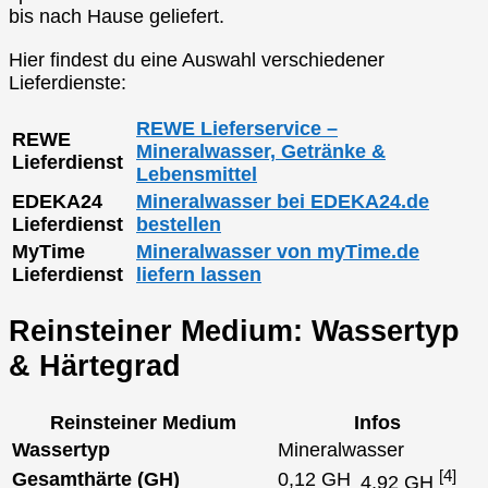
bis nach Hause geliefert.
Hier findest du eine Auswahl verschiedener
Lieferdienste:
REWE Lieferservice –
REWE
Mineralwasser, Getränke &
Lieferdienst
Lebensmittel
EDEKA24
Mineralwasser bei EDEKA24.de
Lieferdienst
bestellen
MyTime
Mineralwasser von myTime.de
Lieferdienst
liefern lassen
Reinsteiner Medium: Wassertyp
& Härtegrad
Reinsteiner Medium
Infos
Wassertyp
Mineralwasser
[4]
Gesamthärte (GH)
0,12 GH
4,92 GH