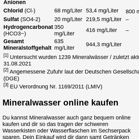
Anionen
Chlorid
(Cl-)
68 mg/Liter
53,4 mg/Liter
800
Sulfat
(SO4-2)
20 mg/Liter
219,5 mg/Liter
–
Hydrogencarbonat
350
416 mg/Liter
–
(HCO3−)
mg/Liter
Gesamt
635
944,3 mg/Liter
Mineralstoffgehalt
mg/Liter
[1]
Untersucht wurden 1239 Mineralwässer / zuletzt aktu
31.08.2021
[2]
Angemessene Zufuhr laut der Deutschen Gesellscha
(DGE)
[3]
EU Verordnung Nr. 1169/2011 (LMIV)
Mineralwasser online kaufen
Du kannst Mineralwasser auch ganz bequem online
kaufen und dir so das tragen der schweren
Wasserkisten oder Wasserflaschen im Sechserpack
sparen. Dein Einkauf wird dir dann samt Getränken