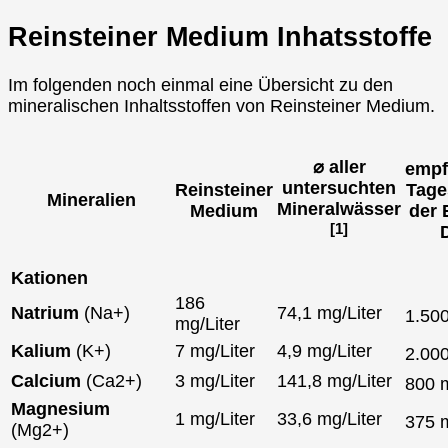
Reinsteiner Medium Inhatsstoffe
Im folgenden noch einmal eine Übersicht zu den
mineralischen Inhaltsstoffen von Reinsteiner Medium.
⌀ aller
empf
untersuchten
Reinsteiner
Tage
Mineralien
Mineralwässer
Medium
der 
[1]
Kationen
186
Natrium
(Na+)
74,1 mg/Liter
1.50
mg/Liter
Kalium
(K+)
7 mg/Liter
4,9 mg/Liter
2.00
Calcium
(Ca2+)
3 mg/Liter
141,8 mg/Liter
800
Magnesium
1 mg/Liter
33,6 mg/Liter
375
(Mg2+)