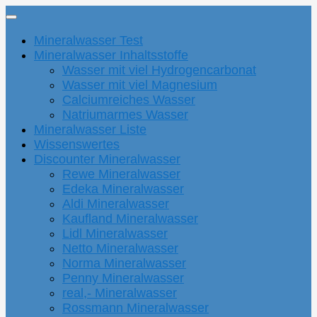
Mineralwasser Test
Mineralwasser Inhaltsstoffe
Wasser mit viel Hydrogencarbonat
Wasser mit viel Magnesium
Calciumreiches Wasser
Natriumarmes Wasser
Mineralwasser Liste
Wissenswertes
Discounter Mineralwasser
Rewe Mineralwasser
Edeka Mineralwasser
Aldi Mineralwasser
Kaufland Mineralwasser
Lidl Mineralwasser
Netto Mineralwasser
Norma Mineralwasser
Penny Mineralwasser
real,- Mineralwasser
Rossmann Mineralwasser