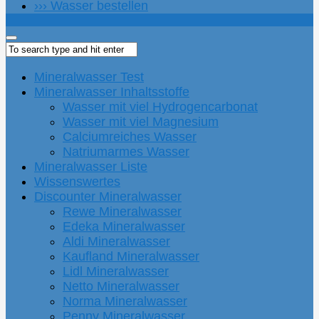
››› Wasser bestellen
Mineralwasser Test
Mineralwasser Inhaltsstoffe
Wasser mit viel Hydrogencarbonat
Wasser mit viel Magnesium
Calciumreiches Wasser
Natriumarmes Wasser
Mineralwasser Liste
Wissenswertes
Discounter Mineralwasser
Rewe Mineralwasser
Edeka Mineralwasser
Aldi Mineralwasser
Kaufland Mineralwasser
Lidl Mineralwasser
Netto Mineralwasser
Norma Mineralwasser
Penny Mineralwasser