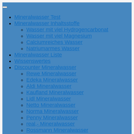
Mineralwasser Test
Mineralwasser Inhaltsstoffe
Wasser mit viel Hydrogencarbonat
Wasser mit viel Magnesium
Calciumreiches Wasser
Natriumarmes Wasser
Mineralwasser Liste
Wissenswertes
Discounter Mineralwasser
Rewe Mineralwasser
Edeka Mineralwasser
Aldi Mineralwasser
Kaufland Mineralwasser
Lidl Mineralwasser
Netto Mineralwasser
Norma Mineralwasser
Penny Mineralwasser
real,- Mineralwasser
Rossmann Mineralwasser