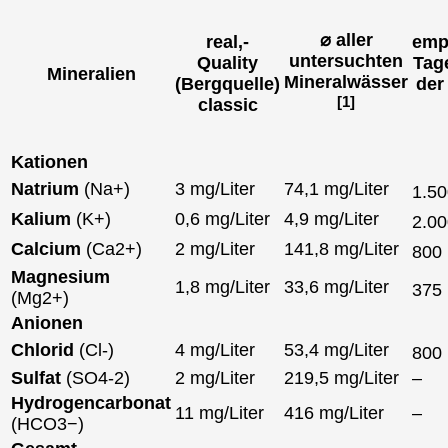
⌀ aller
real,-
emp
untersuchten
Quality
Tag
Mineralien
Mineralwässer
(Bergquelle)
der
[1]
classic
Kationen
Natrium
(Na+)
3 mg/Liter
74,1 mg/Liter
1.5
Kalium
(K+)
0,6 mg/Liter
4,9 mg/Liter
2.0
Calcium
(Ca2+)
2 mg/Liter
141,8 mg/Liter
800
Magnesium
1,8 mg/Liter
33,6 mg/Liter
375
(Mg2+)
Anionen
Chlorid
(Cl-)
4 mg/Liter
53,4 mg/Liter
800
Sulfat
(SO4-2)
2 mg/Liter
219,5 mg/Liter
–
Hydrogencarbonat
11 mg/Liter
416 mg/Liter
–
(HCO3−)