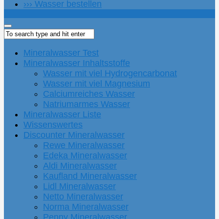
››› Wasser bestellen
Mineralwasser Test
Mineralwasser Inhaltsstoffe
Wasser mit viel Hydrogencarbonat
Wasser mit viel Magnesium
Calciumreiches Wasser
Natriumarmes Wasser
Mineralwasser Liste
Wissenswertes
Discounter Mineralwasser
Rewe Mineralwasser
Edeka Mineralwasser
Aldi Mineralwasser
Kaufland Mineralwasser
Lidl Mineralwasser
Netto Mineralwasser
Norma Mineralwasser
Penny Mineralwasser