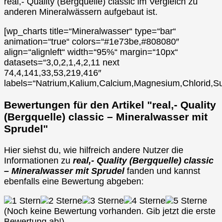
real,- Quality (Bergquelle) classic im Vergleich zu
anderen Mineralwässern aufgebaut ist.
[wp_charts title=“Mineralwasser“ type=“bar“
animation=“true“ colors=“#1e73be,#808080″
align=“alignleft“ width=“95%“ margin=“10px“
datasets=“3,0,2,1,4,2,11 next
74,4,141,33,53,219,416″
labels=“Natrium,Kalium,Calcium,Magnesium,Chlorid,Su
Bewertungen für den Artikel "real,- Quality
(Bergquelle) classic – Mineralwasser mit
Sprudel"
Hier siehst du, wie hilfreich andere Nutzer die
Informationen zu
real,- Quality (Bergquelle) classic
– Mineralwasser mit Sprudel
fanden und kannst
ebenfalls eine Bewertung abgeben:
(Noch keine Bewertung vorhanden. Gib jetzt die erste
Bewertung ab!)