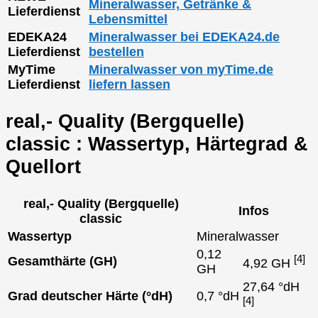
Mineralwasser, Getränke &
Lieferdienst
Lebensmittel
EDEKA24
Mineralwasser bei EDEKA24.de
Lieferdienst
bestellen
MyTime
Mineralwasser von myTime.de
Lieferdienst
liefern lassen
real,- Quality (Bergquelle)
classic : Wassertyp, Härtegrad &
Quellort
real,- Quality (Bergquelle)
Infos
classic
Wassertyp
Mineralwasser
0,12
[4]
Gesamthärte (GH)
4,92 GH
GH
27,64 °dH
Grad deutscher Härte (°dH)
0,7 °dH
[4]