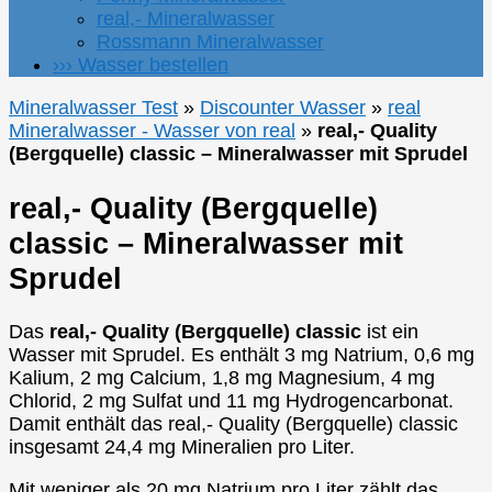
real,- Mineralwasser
Rossmann Mineralwasser
››› Wasser bestellen
Mineralwasser Test
»
Discounter Wasser
»
real
Mineralwasser - Wasser von real
»
real,- Quality
(Bergquelle) classic – Mineralwasser mit Sprudel
real,- Quality (Bergquelle)
classic – Mineralwasser mit
Sprudel
Das
real,- Quality (Bergquelle) classic
ist ein
Wasser mit Sprudel. Es enthält 3 mg Natrium, 0,6 mg
Kalium, 2 mg Calcium, 1,8 mg Magnesium, 4 mg
Chlorid, 2 mg Sulfat und 11 mg Hydrogencarbonat.
Damit enthält das real,- Quality (Bergquelle) classic
insgesamt 24,4 mg Mineralien pro Liter.
Mit weniger als 20 mg Natrium pro Liter zählt das