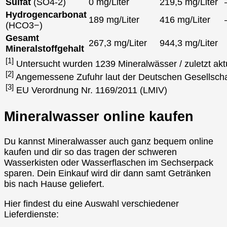
Sulfat
(SO4-2)
0 mg/Liter
219,5 mg/Liter
Hydrogencarbonat
189 mg/Liter
416 mg/Liter
(HCO3−)
Gesamt
267,3 mg/Liter
944,3 mg/Liter
Mineralstoffgehalt
[1]
Untersucht wurden 1239 Mineralwässer / zuletzt akt
[2]
Angemessene Zufuhr laut der Deutschen Gesellscha
[3]
EU Verordnung Nr. 1169/2011 (LMIV)
Mineralwasser online kaufen
Du kannst Mineralwasser auch ganz bequem online
kaufen und dir so das tragen der schweren
Wasserkisten oder Wasserflaschen im Sechserpack
sparen. Dein Einkauf wird dir dann samt Getränken
bis nach Hause geliefert.
Hier findest du eine Auswahl verschiedener
Lieferdienste: