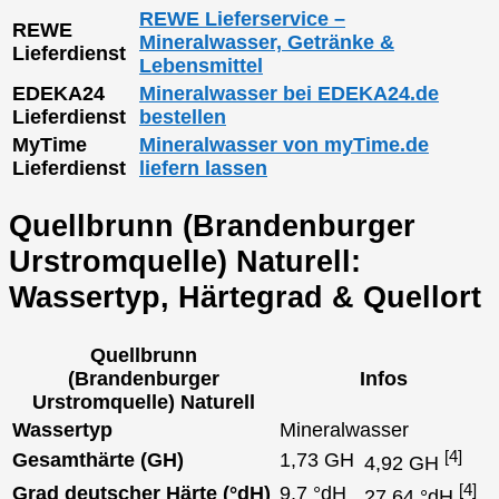
REWE Lieferservice –
REWE
Mineralwasser, Getränke &
Lieferdienst
Lebensmittel
EDEKA24
Mineralwasser bei EDEKA24.de
Lieferdienst
bestellen
MyTime
Mineralwasser von myTime.de
Lieferdienst
liefern lassen
Quellbrunn (Brandenburger
Urstromquelle) Naturell:
Wassertyp, Härtegrad & Quellort
Quellbrunn
(Brandenburger
Infos
Urstromquelle) Naturell
Wassertyp
Mineralwasser
[4]
Gesamthärte (GH)
1,73 GH
4,92 GH
[4]
Grad deutscher Härte (°dH)
9,7 °dH
27,64 °dH