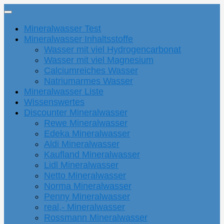
Mineralwasser Test
Mineralwasser Inhaltsstoffe
Wasser mit viel Hydrogencarbonat
Wasser mit viel Magnesium
Calciumreiches Wasser
Natriumarmes Wasser
Mineralwasser Liste
Wissenswertes
Discounter Mineralwasser
Rewe Mineralwasser
Edeka Mineralwasser
Aldi Mineralwasser
Kaufland Mineralwasser
Lidl Mineralwasser
Netto Mineralwasser
Norma Mineralwasser
Penny Mineralwasser
real,- Mineralwasser
Rossmann Mineralwasser