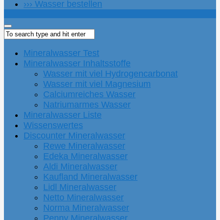
››› Wasser bestellen
Mineralwasser Test
Mineralwasser Inhaltsstoffe
Wasser mit viel Hydrogencarbonat
Wasser mit viel Magnesium
Calciumreiches Wasser
Natriumarmes Wasser
Mineralwasser Liste
Wissenswertes
Discounter Mineralwasser
Rewe Mineralwasser
Edeka Mineralwasser
Aldi Mineralwasser
Kaufland Mineralwasser
Lidl Mineralwasser
Netto Mineralwasser
Norma Mineralwasser
Penny Mineralwasser