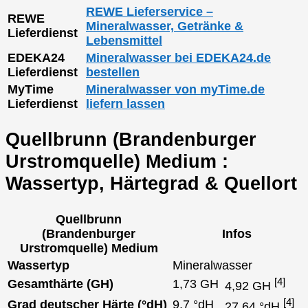
REWE Lieferservice –
REWE
Mineralwasser, Getränke &
Lieferdienst
Lebensmittel
EDEKA24
Mineralwasser bei EDEKA24.de
Lieferdienst
bestellen
MyTime
Mineralwasser von myTime.de
Lieferdienst
liefern lassen
Quellbrunn (Brandenburger
Urstromquelle) Medium :
Wassertyp, Härtegrad & Quellort
Quellbrunn
(Brandenburger
Infos
Urstromquelle) Medium
Wassertyp
Mineralwasser
[4]
Gesamthärte (GH)
1,73 GH
4,92 GH
[4]
Grad deutscher Härte (°dH)
9,7 °dH
27,64 °dH