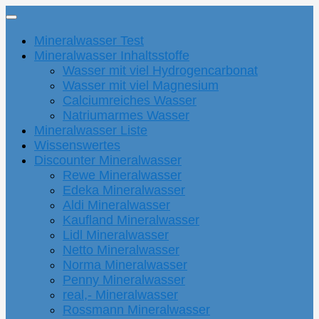
Mineralwasser Test
Mineralwasser Inhaltsstoffe
Wasser mit viel Hydrogencarbonat
Wasser mit viel Magnesium
Calciumreiches Wasser
Natriumarmes Wasser
Mineralwasser Liste
Wissenswertes
Discounter Mineralwasser
Rewe Mineralwasser
Edeka Mineralwasser
Aldi Mineralwasser
Kaufland Mineralwasser
Lidl Mineralwasser
Netto Mineralwasser
Norma Mineralwasser
Penny Mineralwasser
real,- Mineralwasser
Rossmann Mineralwasser