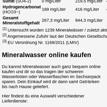
Sulfat
(SO4-2)
0 mg/Liter
219,5 mg/Liter
Hydrogencarbonat
189 mg/Liter
416 mg/Liter
(HCO3−)
Gesamt
267,3 mg/Liter
944,3 mg/Liter
Mineralstoffgehalt
[1]
Untersucht wurden 1239 Mineralwässer / zuletzt akt
[2]
Angemessene Zufuhr laut der Deutschen Gesellscha
[3]
EU Verordnung Nr. 1169/2011 (LMIV)
Mineralwasser online kaufen
Du kannst Mineralwasser auch ganz bequem online
kaufen und dir so das tragen der schweren
Wasserkisten oder Wasserflaschen im Sechserpack
sparen. Dein Einkauf wird dir dann samt Getränken
bis nach Hause geliefert.
Hier findest du eine Auswahl verschiedener
Lieferdienste: