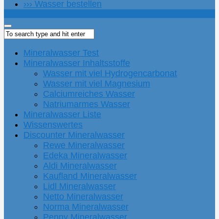
››› Wasser bestellen
Mineralwasser Test
Mineralwasser Inhaltsstoffe
Wasser mit viel Hydrogencarbonat
Wasser mit viel Magnesium
Calciumreiches Wasser
Natriumarmes Wasser
Mineralwasser Liste
Wissenswertes
Discounter Mineralwasser
Rewe Mineralwasser
Edeka Mineralwasser
Aldi Mineralwasser
Kaufland Mineralwasser
Lidl Mineralwasser
Netto Mineralwasser
Norma Mineralwasser
Penny Mineralwasser