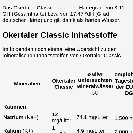
Das Okertaler Classic hat einen Härtegrad von 3,11
GH (Gesamthärte) bzw. von 17,47 °dH (Grad
deutscher Härte) und gilt damit als hartes Wasser.
Okertaler Classic Inhatsstoffe
Im folgenden noch einmal eine Übersicht zu den
mineralischen Inhaltsstoffen von Okertaler Classic.
⌀ aller
empfoh
untersuchten
Okertaler
Tagesb
Mineralien
Mineralwässer
Classic
der EU
[1]
DG
Kationen
12
Natrium
(Na+)
74,1 mg/Liter
1.500 
mg/Liter
1
Kalium
(K+)
4,9 mg/Liter
2.000 