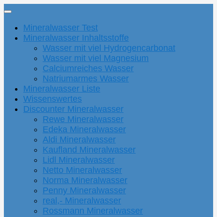
Mineralwasser Test
Mineralwasser Inhaltsstoffe
Wasser mit viel Hydrogencarbonat
Wasser mit viel Magnesium
Calciumreiches Wasser
Natriumarmes Wasser
Mineralwasser Liste
Wissenswertes
Discounter Mineralwasser
Rewe Mineralwasser
Edeka Mineralwasser
Aldi Mineralwasser
Kaufland Mineralwasser
Lidl Mineralwasser
Netto Mineralwasser
Norma Mineralwasser
Penny Mineralwasser
real,- Mineralwasser
Rossmann Mineralwasser