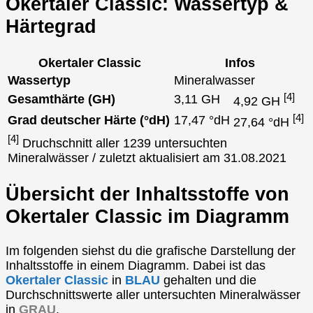
Okertaler Classic: Wassertyp &
Härtegrad
Okertaler Classic
Infos
Wassertyp
Mineralwasser
[4]
Gesamthärte (GH)
3,11 GH
4,92 GH
[4]
Grad deutscher Härte (°dH)
17,47 °dH
27,64 °dH
[4]
Druchschnitt aller 1239 untersuchten
Mineralwässer / zuletzt aktualisiert am 31.08.2021
Übersicht der Inhaltsstoffe von
Okertaler Classic im Diagramm
Im folgenden siehst du die grafische Darstellung der
Inhaltsstoffe in einem Diagramm. Dabei ist das
Okertaler Classic
in
BLAU
gehalten und die
Durchschnittswerte aller untersuchten Mineralwässer
in
GRAU
.