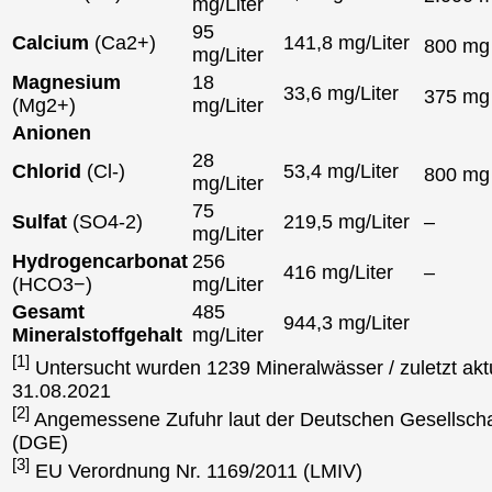
mg/Liter
95
Calcium
(Ca2+)
141,8 mg/Liter
800 m
mg/Liter
Magnesium
18
33,6 mg/Liter
375 m
(Mg2+)
mg/Liter
Anionen
28
Chlorid
(Cl-)
53,4 mg/Liter
800 m
mg/Liter
75
Sulfat
(SO4-2)
219,5 mg/Liter
–
mg/Liter
Hydrogencarbonat
256
416 mg/Liter
–
(HCO3−)
mg/Liter
Gesamt
485
944,3 mg/Liter
Mineralstoffgehalt
mg/Liter
[1]
Untersucht wurden 1239 Mineralwässer / zuletzt aktu
31.08.2021
[2]
Angemessene Zufuhr laut der Deutschen Gesellscha
(DGE)
[3]
EU Verordnung Nr. 1169/2011 (LMIV)