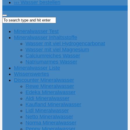
››› Wasser bestellen
Mineralwasser Test
Mineralwasser Inhaltsstoffe
Wasser mit viel Hydrogencarbonat
Wasser mit viel Magnesium
Calciumreiches Wasser
Natriumarmes Wasser
Mineralwasser Liste
Wissenswertes
Discounter Mineralwasser
Rewe Mineralwasser
Edeka Mineralwasser
Aldi Mineralwasser
Kaufland Mineralwasser
Lidl Mineralwasser
Netto Mineralwasser
Norma Mineralwasser
Penny Mineralwasser