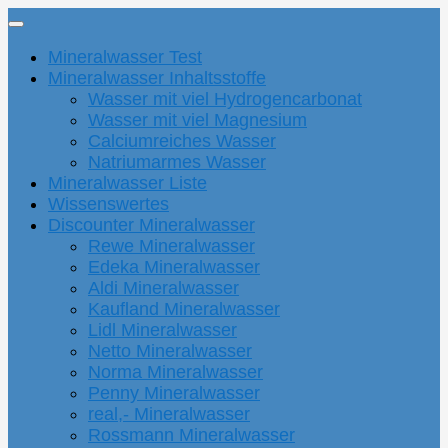
Mineralwasser Test
Mineralwasser Inhaltsstoffe
Wasser mit viel Hydrogencarbonat
Wasser mit viel Magnesium
Calciumreiches Wasser
Natriumarmes Wasser
Mineralwasser Liste
Wissenswertes
Discounter Mineralwasser
Rewe Mineralwasser
Edeka Mineralwasser
Aldi Mineralwasser
Kaufland Mineralwasser
Lidl Mineralwasser
Netto Mineralwasser
Norma Mineralwasser
Penny Mineralwasser
real,- Mineralwasser
Rossmann Mineralwasser