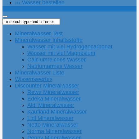
››› Wasser bestellen
Mineralwasser Test
Mineralwasser Inhaltsstoffe
Wasser mit viel Hydrogencarbonat
Wasser mit viel Magnesium
Calciumreiches Wasser
Natriumarmes Wasser
Mineralwasser Liste
Wissenswertes
Discounter Mineralwasser
Rewe Mineralwasser
Edeka Mineralwasser
Aldi Mineralwasser
Kaufland Mineralwasser
Lidl Mineralwasser
Netto Mineralwasser
Norma Mineralwasser
Penny Mineralwasser