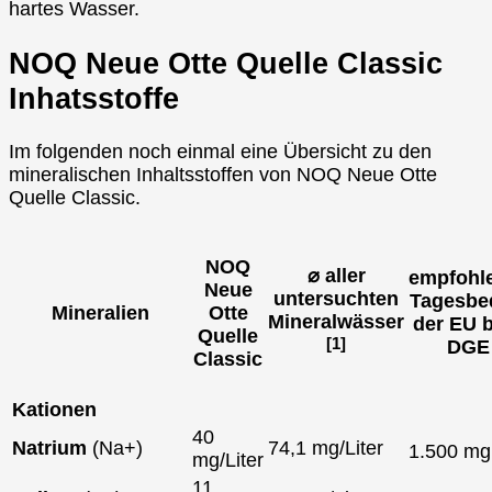
hartes Wasser.
NOQ Neue Otte Quelle Classic
Inhatsstoffe
Im folgenden noch einmal eine Übersicht zu den
mineralischen Inhaltsstoffen von NOQ Neue Otte
Quelle Classic.
NOQ
⌀ aller
empfohl
Neue
untersuchten
Tagesbe
Mineralien
Otte
Mineralwässer
der EU 
Quelle
[1]
DGE
Classic
Kationen
40
Natrium
(Na+)
74,1 mg/Liter
1.500 m
mg/Liter
11