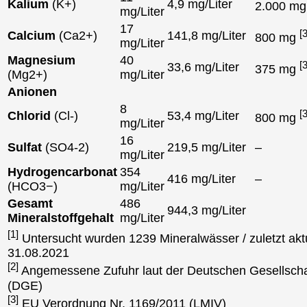
Kalium
(K+)
4,9 mg/Liter
2.000 m
mg/Liter
17
[3
Calcium
(Ca2+)
141,8 mg/Liter
800 mg
mg/Liter
Magnesium
40
[3
33,6 mg/Liter
375 mg
(Mg2+)
mg/Liter
Anionen
8
[3
Chlorid
(Cl-)
53,4 mg/Liter
800 mg
mg/Liter
16
Sulfat
(SO4-2)
219,5 mg/Liter
–
mg/Liter
Hydrogencarbonat
354
416 mg/Liter
–
(HCO3−)
mg/Liter
Gesamt
486
944,3 mg/Liter
Mineralstoffgehalt
mg/Liter
[1]
Untersucht wurden 1239 Mineralwässer / zuletzt aktu
31.08.2021
[2]
Angemessene Zufuhr laut der Deutschen Gesellscha
(DGE)
[3]
EU Verordnung Nr. 1169/2011 (LMIV)