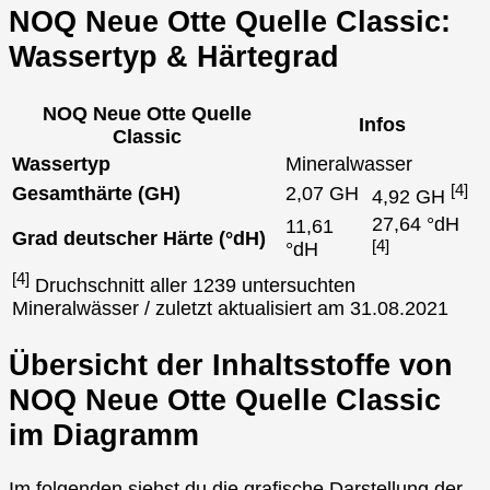
NOQ Neue Otte Quelle Classic:
Wassertyp & Härtegrad
NOQ Neue Otte Quelle
Infos
Classic
Wassertyp
Mineralwasser
[4]
Gesamthärte (GH)
2,07 GH
4,92 GH
27,64 °dH
11,61
Grad deutscher Härte (°dH)
[4]
°dH
[4]
Druchschnitt aller 1239 untersuchten
Mineralwässer / zuletzt aktualisiert am 31.08.2021
Übersicht der Inhaltsstoffe von
NOQ Neue Otte Quelle Classic
im Diagramm
Im folgenden siehst du die grafische Darstellung der