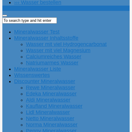
››› Wasser bestellen
Mineralwasser Test
Mineralwasser Inhaltsstoffe
Wasser mit viel Hydrogencarbonat
Wasser mit viel Magnesium
Calciumreiches Wasser
Natriumarmes Wasser
Mineralwasser Liste
Wissenswertes
Discounter Mineralwasser
Rewe Mineralwasser
Edeka Mineralwasser
Aldi Mineralwasser
Kaufland Mineralwasser
Lidl Mineralwasser
Netto Mineralwasser
Norma Mineralwasser
Penny Mineralwasser