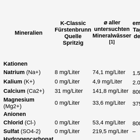
⌀ aller
K-Classic
em
untersuchten
Fürstenbrunn
Ta
Mineralien
Mineralwässer
Quelle
de
[1]
Spritzig
Kationen
Natrium
(Na+)
8 mg/Liter
74,1 mg/Liter
1.
Kalium
(K+)
0 mg/Liter
4,9 mg/Liter
2.
Calcium
(Ca2+)
31 mg/Liter
141,8 mg/Liter
80
Magnesium
0 mg/Liter
33,6 mg/Liter
37
(Mg2+)
Anionen
Chlorid
(Cl-)
0 mg/Liter
53,4 mg/Liter
80
Sulfat
(SO4-2)
0 mg/Liter
219,5 mg/Liter
–
Hydrogencarbonat