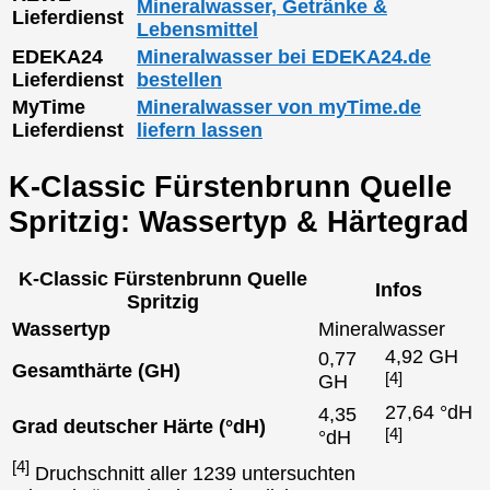
Mineralwasser, Getränke &
Lieferdienst
Lebensmittel
EDEKA24
Mineralwasser bei EDEKA24.de
Lieferdienst
bestellen
MyTime
Mineralwasser von myTime.de
Lieferdienst
liefern lassen
K-Classic Fürstenbrunn Quelle
Spritzig: Wassertyp & Härtegrad
K-Classic Fürstenbrunn Quelle
Infos
Spritzig
Wassertyp
Mineralwasser
4,92 GH
0,77
Gesamthärte (GH)
[4]
GH
27,64 °dH
4,35
Grad deutscher Härte (°dH)
[4]
°dH
[4]
Druchschnitt aller 1239 untersuchten