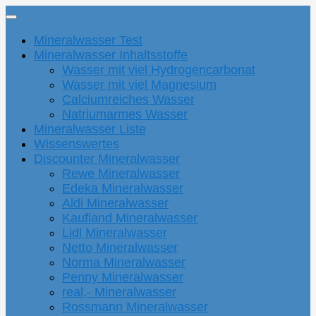
Mineralwasser Test
Mineralwasser Inhaltsstoffe
Wasser mit viel Hydrogencarbonat
Wasser mit viel Magnesium
Calciumreiches Wasser
Natriumarmes Wasser
Mineralwasser Liste
Wissenswertes
Discounter Mineralwasser
Rewe Mineralwasser
Edeka Mineralwasser
Aldi Mineralwasser
Kaufland Mineralwasser
Lidl Mineralwasser
Netto Mineralwasser
Norma Mineralwasser
Penny Mineralwasser
real,- Mineralwasser
Rossmann Mineralwasser