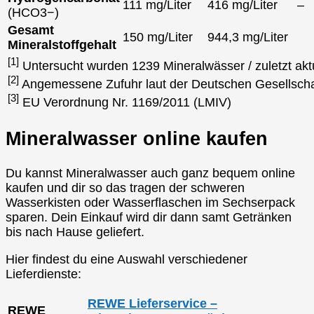
111 mg/Liter
416 mg/Liter
–
(HCO3−)
Gesamt
150 mg/Liter
944,3 mg/Liter
Mineralstoffgehalt
[1]
Untersucht wurden 1239 Mineralwässer / zuletzt akt
[2]
Angemessene Zufuhr laut der Deutschen Gesellscha
[3]
EU Verordnung Nr. 1169/2011 (LMIV)
Mineralwasser online kaufen
Du kannst Mineralwasser auch ganz bequem online
kaufen und dir so das tragen der schweren
Wasserkisten oder Wasserflaschen im Sechserpack
sparen. Dein Einkauf wird dir dann samt Getränken
bis nach Hause geliefert.
Hier findest du eine Auswahl verschiedener
Lieferdienste:
REWE Lieferservice –
REWE