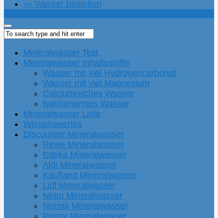
››› Wasser bestellen
Mineralwasser Test
Mineralwasser Inhaltsstoffe
Wasser mit viel Hydrogencarbonat
Wasser mit viel Magnesium
Calciumreiches Wasser
Natriumarmes Wasser
Mineralwasser Liste
Wissenswertes
Discounter Mineralwasser
Rewe Mineralwasser
Edeka Mineralwasser
Aldi Mineralwasser
Kaufland Mineralwasser
Lidl Mineralwasser
Netto Mineralwasser
Norma Mineralwasser
Penny Mineralwasser