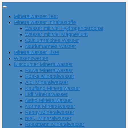
Mineralwasser Test
Mineralwasser Inhaltsstoffe
Wasser mit viel Hydrogencarbonat
Wasser mit viel Magnesium
Calciumreiches Wasser
Natriumarmes Wasser
Mineralwasser Liste
Wissenswertes
Discounter Mineralwasser
Rewe Mineralwasser
Edeka Mineralwasser
Aldi Mineralwasser
Kaufland Mineralwasser
Lidl Mineralwasser
Netto Mineralwasser
Norma Mineralwasser
Penny Mineralwasser
real,- Mineralwasser
Rossmann Mineralwasser