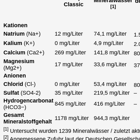
Mineralwässer
d
Classic
[1]
Kationen
Natrium
(Na+)
12 mg/Liter
74,1 mg/Liter
1.
Kalium
(K+)
0 mg/Liter
4,9 mg/Liter
2.
Calcium
(Ca2+)
269 mg/Liter
141,8 mg/Liter
8
Magnesium
17 mg/Liter
33,6 mg/Liter
3
(Mg2+)
Anionen
Chlorid
(Cl-)
0 mg/Liter
53,4 mg/Liter
8
Sulfat
(SO4-2)
35 mg/Liter
219,5 mg/Liter
–
Hydrogencarbonat
845 mg/Liter
416 mg/Liter
–
(HCO3−)
Gesamt
1178 mg/Liter
944,3 mg/Liter
Mineralstoffgehalt
[1]
Untersucht wurden 1239 Mineralwässer / zuletzt akt
[2]
Angemessene Zufuhr laut der Deutschen Gesellscha