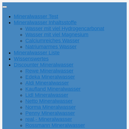
Mineralwasser Test
Mineralwasser Inhaltsstoffe
Wasser mit viel Hydrogencarbonat
Wasser mit viel Magnesium
Calciumreiches Wasser
Natriumarmes Wasser
Mineralwasser Liste
Wissenswertes
Discounter Mineralwasser
Rewe Mineralwasser
Edeka Mineralwasser
Aldi Mineralwasser
Kaufland Mineralwasser
Lidl Mineralwasser
Netto Mineralwasser
Norma Mineralwasser
Penny Mineralwasser
real,- Mineralwasser
Rossmann Mineralwasser