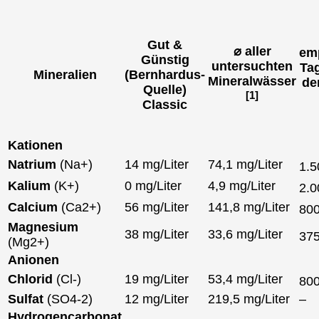
Gut &
⌀ aller
em
Günstig
untersuchten
Ta
Mineralien
(Bernhardus-
Mineralwässer
de
Quelle)
[1]
Classic
Kationen
Natrium
(Na+)
14 mg/Liter
74,1 mg/Liter
1.
Kalium
(K+)
0 mg/Liter
4,9 mg/Liter
2.
Calcium
(Ca2+)
56 mg/Liter
141,8 mg/Liter
80
Magnesium
38 mg/Liter
33,6 mg/Liter
37
(Mg2+)
Anionen
Chlorid
(Cl-)
19 mg/Liter
53,4 mg/Liter
80
Sulfat
(SO4-2)
12 mg/Liter
219,5 mg/Liter
–
Hydrogencarbonat