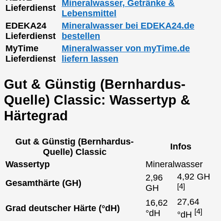
Mineralwasser, Getränke &
Lieferdienst
Lebensmittel
EDEKA24
Mineralwasser bei EDEKA24.de
Lieferdienst
bestellen
MyTime
Mineralwasser von myTime.de
Lieferdienst
liefern lassen
Gut & Günstig (Bernhardus-
Quelle) Classic: Wassertyp &
Härtegrad
Gut & Günstig (Bernhardus-
Infos
Quelle) Classic
Wassertyp
Mineralwasser
4,92 GH
2,96
Gesamthärte (GH)
[4]
GH
27,64
16,62
Grad deutscher Härte (°dH)
[4]
°dH
°dH