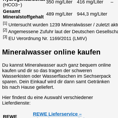
350 mg/Liter
416 mg/Liter
–
(HCO3−)
Gesamt
489 mg/Liter
944,3 mg/Liter
Mineralstoffgehalt
[1]
Untersucht wurden 1239 Mineralwässer / zuletzt akt
[2]
Angemessene Zufuhr laut der Deutschen Gesellscha
[3]
EU Verordnung Nr. 1169/2011 (LMIV)
Mineralwasser online kaufen
Du kannst Mineralwasser auch ganz bequem online
kaufen und dir so das tragen der schweren
Wasserkisten oder Wasserflaschen im Sechserpack
sparen. Dein Einkauf wird dir dann samt Getränken
bis nach Hause geliefert.
Hier findest du eine Auswahl verschiedener
Lieferdienste:
REWE Lieferservice –
REWE