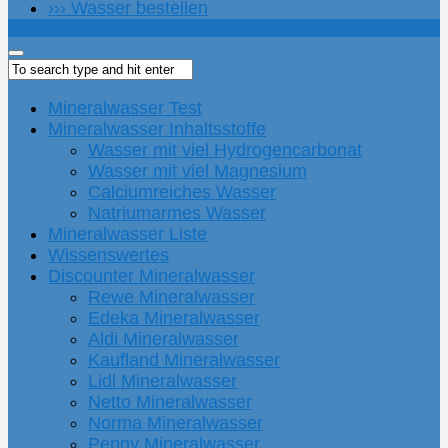
››› Wasser bestellen
Mineralwasser Test
Mineralwasser Inhaltsstoffe
Wasser mit viel Hydrogencarbonat
Wasser mit viel Magnesium
Calciumreiches Wasser
Natriumarmes Wasser
Mineralwasser Liste
Wissenswertes
Discounter Mineralwasser
Rewe Mineralwasser
Edeka Mineralwasser
Aldi Mineralwasser
Kaufland Mineralwasser
Lidl Mineralwasser
Netto Mineralwasser
Norma Mineralwasser
Penny Mineralwasser