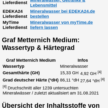
Mineralwasser, Getränke &
Lieferdienst
Lebensmittel
EDEKA24
Mineralwasser bei EDEKA24.de
Lieferdienst
bestellen
MyTime
Mineralwasser von myTime.de
Lieferdienst
liefern lassen
Graf Metternich Medium:
Wassertyp & Härtegrad
Graf Metternich Medium
Infos
Wassertyp
Mineralwasser
[4]
Gesamthärte (GH)
15,33 GH
4,92 GH
[4]
Grad deutscher Härte (°dH)
86,11 °dH
27,64 °dH
[4]
Druchschnitt aller 1239 untersuchten
Mineralwässer / zuletzt aktualisiert am 31.08.2021
Übersicht der Inhaltsstoffe von