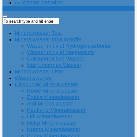
››› Wasser bestellen
Mineralwasser Test
Mineralwasser Inhaltsstoffe
Wasser mit viel Hydrogencarbonat
Wasser mit viel Magnesium
Calciumreiches Wasser
Natriumarmes Wasser
Mineralwasser Liste
Wissenswertes
Discounter Mineralwasser
Rewe Mineralwasser
Edeka Mineralwasser
Aldi Mineralwasser
Kaufland Mineralwasser
Lidl Mineralwasser
Netto Mineralwasser
Norma Mineralwasser
Penny Mineralwasser