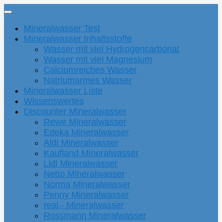
Mineralwasser Test
Mineralwasser Inhaltsstoffe
Wasser mit viel Hydrogencarbonat
Wasser mit viel Magnesium
Calciumreiches Wasser
Natriumarmes Wasser
Mineralwasser Liste
Wissenswertes
Discounter Mineralwasser
Rewe Mineralwasser
Edeka Mineralwasser
Aldi Mineralwasser
Kaufland Mineralwasser
Lidl Mineralwasser
Netto Mineralwasser
Norma Mineralwasser
Penny Mineralwasser
real,- Mineralwasser
Rossmann Mineralwasser