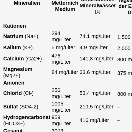
Mineralien
Metternich
Mineralwässer
der E
Medium
[1]
D
Kationen
294
Natrium
(Na+)
74,1 mg/Liter
1.500
mg/Liter
Kalium
(K+)
5 mg/Liter
4,9 mg/Liter
2.000
476
Calcium
(Ca2+)
141,8 mg/Liter
800 
mg/Liter
Magnesium
84 mg/Liter
33,6 mg/Liter
375 
(Mg2+)
Anionen
250
Chlorid
(Cl-)
53,4 mg/Liter
800 
mg/Liter
1005
Sulfat
(SO4-2)
219,5 mg/Liter
–
mg/Liter
Hydrogencarbonat
959
416 mg/Liter
–
(HCO3−)
mg/Liter
Gesamt
3073