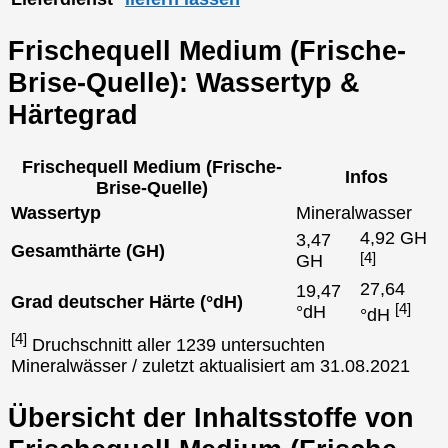
Frischequell Medium (Frische-
Brise-Quelle): Wassertyp &
Härtegrad
Frischequell Medium (Frische-
Infos
Brise-Quelle)
Wassertyp
Mineralwasser
4,92 GH
3,47
Gesamthärte (GH)
[4]
GH
27,64
19,47
Grad deutscher Härte (°dH)
[4]
°dH
°dH
[4]
Druchschnitt aller 1239 untersuchten
Mineralwässer / zuletzt aktualisiert am 31.08.2021
Übersicht der Inhaltsstoffe von