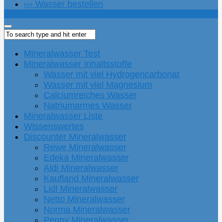
››› Wasser bestellen
Mineralwasser Test
Mineralwasser Inhaltsstoffe
Wasser mit viel Hydrogencarbonat
Wasser mit viel Magnesium
Calciumreiches Wasser
Natriumarmes Wasser
Mineralwasser Liste
Wissenswertes
Discounter Mineralwasser
Rewe Mineralwasser
Edeka Mineralwasser
Aldi Mineralwasser
Kaufland Mineralwasser
Lidl Mineralwasser
Netto Mineralwasser
Norma Mineralwasser
Penny Mineralwasser