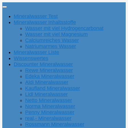
Mineralwasser Test
Mineralwasser Inhaltsstoffe
Wasser mit viel Hydrogencarbonat
Wasser mit viel Magnesium
Calciumreiches Wasser
Natriumarmes Wasser
Mineralwasser Liste
Wissenswertes
Discounter Mineralwasser
Rewe Mineralwasser
Edeka Mineralwasser
Aldi Mineralwasser
Kaufland Mineralwasser
Lidl Mineralwasser
Netto Mineralwasser
Norma Mineralwasser
Penny Mineralwasser
real,- Mineralwasser
Rossmann Mineralwasser