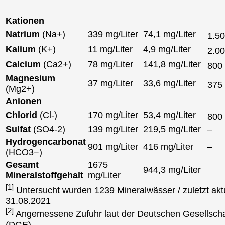
Kationen
Natrium
(Na+)
339 mg/Liter
74,1 mg/Liter
1.5
Kalium
(K+)
11 mg/Liter
4,9 mg/Liter
2.0
Calcium
(Ca2+)
78 mg/Liter
141,8 mg/Liter
800
Magnesium
37 mg/Liter
33,6 mg/Liter
375
(Mg2+)
Anionen
Chlorid
(Cl-)
170 mg/Liter
53,4 mg/Liter
800
Sulfat
(SO4-2)
139 mg/Liter
219,5 mg/Liter
–
Hydrogencarbonat
901 mg/Liter
416 mg/Liter
–
(HCO3−)
Gesamt
1675
944,3 mg/Liter
Mineralstoffgehalt
mg/Liter
[1]
Untersucht wurden 1239 Mineralwässer / zuletzt aktu
31.08.2021
[2]
Angemessene Zufuhr laut der Deutschen Gesellscha
(DGE)