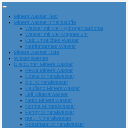
Mineralwasser Test
Mineralwasser Inhaltsstoffe
Wasser mit viel Hydrogencarbonat
Wasser mit viel Magnesium
Calciumreiches Wasser
Natriumarmes Wasser
Mineralwasser Liste
Wissenswertes
Discounter Mineralwasser
Rewe Mineralwasser
Edeka Mineralwasser
Aldi Mineralwasser
Kaufland Mineralwasser
Lidl Mineralwasser
Netto Mineralwasser
Norma Mineralwasser
Penny Mineralwasser
real,- Mineralwasser
Rossmann Mineralwasser