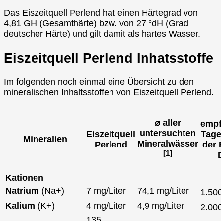
Das Eiszeitquell Perlend hat einen Härtegrad von
4,81 GH (Gesamthärte) bzw. von 27 °dH (Grad
deutscher Härte) und gilt damit als hartes Wasser.
Eiszeitquell Perlend Inhatsstoffe
Im folgenden noch einmal eine Übersicht zu den
mineralischen Inhaltsstoffen von Eiszeitquell Perlend.
⌀ aller
empf
untersuchten
Eiszeitquell
Tage
Mineralien
Mineralwässer
Perlend
der 
[1]
Kationen
Natrium
(Na+)
7 mg/Liter
74,1 mg/Liter
1.50
Kalium
(K+)
4 mg/Liter
4,9 mg/Liter
2.00
135