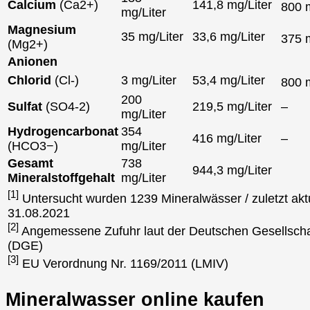
Calcium
(Ca2+)
141,8 mg/Liter
800
mg/Liter
Magnesium
35 mg/Liter
33,6 mg/Liter
375
(Mg2+)
Anionen
Chlorid
(Cl-)
3 mg/Liter
53,4 mg/Liter
800
200
Sulfat
(SO4-2)
219,5 mg/Liter
–
mg/Liter
Hydrogencarbonat
354
416 mg/Liter
–
(HCO3−)
mg/Liter
Gesamt
738
944,3 mg/Liter
Mineralstoffgehalt
mg/Liter
[1]
Untersucht wurden 1239 Mineralwässer / zuletzt aktu
31.08.2021
[2]
Angemessene Zufuhr laut der Deutschen Gesellscha
(DGE)
[3]
EU Verordnung Nr. 1169/2011 (LMIV)
Mineralwasser online kaufen