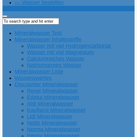
››› Wasser bestellen
Mineralwasser Test
Mineralwasser Inhaltsstoffe
Wasser mit viel Hydrogencarbonat
Wasser mit viel Magnesium
Calciumreiches Wasser
Natriumarmes Wasser
Mineralwasser Liste
Wissenswertes
Discounter Mineralwasser
Rewe Mineralwasser
Edeka Mineralwasser
Aldi Mineralwasser
Kaufland Mineralwasser
Lidl Mineralwasser
Netto Mineralwasser
Norma Mineralwasser
Penny Mineralwasser