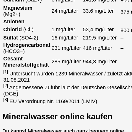
800
Magnesium
24 mg/Liter
33,6 mg/Liter
375
(Mg2+)
Anionen
Chlorid
(Cl-)
1 mg/Liter
53,4 mg/Liter
800
Sulfat
(SO4-2)
16 mg/Liter
219,5 mg/Liter
–
Hydrogencarbonat
231 mg/Liter
416 mg/Liter
–
(HCO3−)
Gesamt
285 mg/Liter
944,3 mg/Liter
Mineralstoffgehalt
[1]
Untersucht wurden 1239 Mineralwässer / zuletzt aktu
31.08.2021
[2]
Angemessene Zufuhr laut der Deutschen Gesellscha
(DGE)
[3]
EU Verordnung Nr. 1169/2011 (LMIV)
Mineralwasser online kaufen
Du kannst Mineralwasser auch ganz bequem online