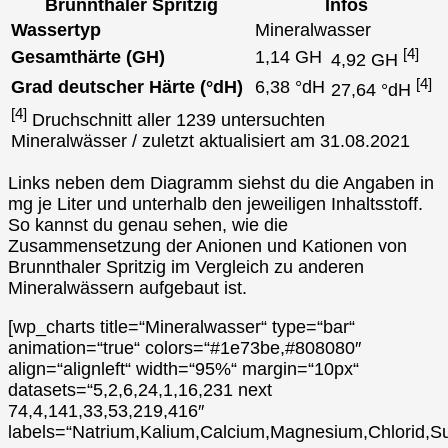
Brunnthaler Spritzig
Infos
Wassertyp
Mineralwasser
[4]
Gesamthärte (GH)
1,14 GH
4,92 GH
[4]
Grad deutscher Härte (°dH)
6,38 °dH
27,64 °dH
[4]
Druchschnitt aller 1239 untersuchten
Mineralwässer / zuletzt aktualisiert am 31.08.2021
Links neben dem Diagramm siehst du die Angaben in
mg je Liter und unterhalb den jeweiligen Inhaltsstoff.
So kannst du genau sehen, wie die
Zusammensetzung der Anionen und Kationen von
Brunnthaler Spritzig im Vergleich zu anderen
Mineralwässern aufgebaut ist.
[wp_charts title=“Mineralwasser“ type=“bar“
animation=“true“ colors=“#1e73be,#808080″
align=“alignleft“ width=“95%“ margin=“10px“
datasets=“5,2,6,24,1,16,231 next
74,4,141,33,53,219,416″
labels=“Natrium,Kalium,Calcium,Magnesium,Chlorid,Su