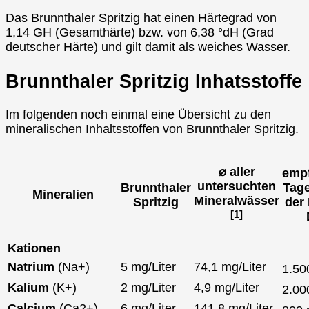
Das Brunnthaler Spritzig hat einen Härtegrad von
1,14 GH (Gesamthärte) bzw. von 6,38 °dH (Grad
deutscher Härte) und gilt damit als weiches Wasser.
Brunnthaler Spritzig Inhatsstoffe
Im folgenden noch einmal eine Übersicht zu den
mineralischen Inhaltsstoffen von Brunnthaler Spritzig.
⌀ aller
emp
untersuchten
Brunnthaler
Tag
Mineralien
Mineralwässer
Spritzig
der
[1]
Kationen
Natrium
(Na+)
5 mg/Liter
74,1 mg/Liter
1.5
Kalium
(K+)
2 mg/Liter
4,9 mg/Liter
2.0
Calcium
(Ca2+)
6 mg/Liter
141,8 mg/Liter