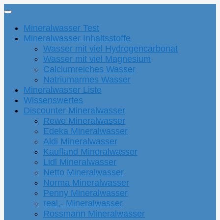
Mineralwasser Test
Mineralwasser Inhaltsstoffe
Wasser mit viel Hydrogencarbonat
Wasser mit viel Magnesium
Calciumreiches Wasser
Natriumarmes Wasser
Mineralwasser Liste
Wissenswertes
Discounter Mineralwasser
Rewe Mineralwasser
Edeka Mineralwasser
Aldi Mineralwasser
Kaufland Mineralwasser
Lidl Mineralwasser
Netto Mineralwasser
Norma Mineralwasser
Penny Mineralwasser
real,- Mineralwasser
Rossmann Mineralwasser