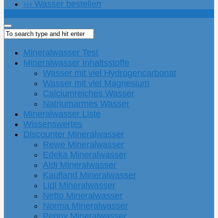
››› Wasser bestellen
Mineralwasser Test
Mineralwasser Inhaltsstoffe
Wasser mit viel Hydrogencarbonat
Wasser mit viel Magnesium
Calciumreiches Wasser
Natriumarmes Wasser
Mineralwasser Liste
Wissenswertes
Discounter Mineralwasser
Rewe Mineralwasser
Edeka Mineralwasser
Aldi Mineralwasser
Kaufland Mineralwasser
Lidl Mineralwasser
Netto Mineralwasser
Norma Mineralwasser
Penny Mineralwasser