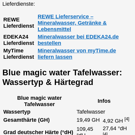
Lieferdienste:
REWE Lieferservice –
REWE
Mineralwasser, Getränke &
Lieferdienst
Lebensmittel
EDEKA24
Mineralwasser bei EDEKA24.de
Lieferdienst
bestellen
MyTime
Mineralwasser von myTime.de
Lieferdienst
liefern lassen
Blue magic water Tafelwasser:
Wassertyp & Härtegrad
Blue magic water
Infos
Tafelwasser
Wassertyp
Tafelwasser
[4]
Gesamthärte (GH)
19,49 GH
4,92 GH
27,64 °dH
109,45
Grad deutscher Härte (°dH)
[4]