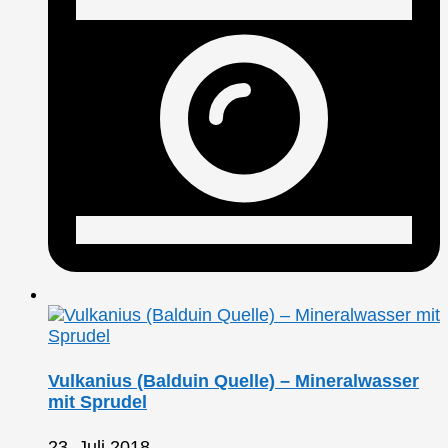
Vulkanius (Balduin Quelle) – Mineralwasser
mit Sprudel
23. Juli 2018