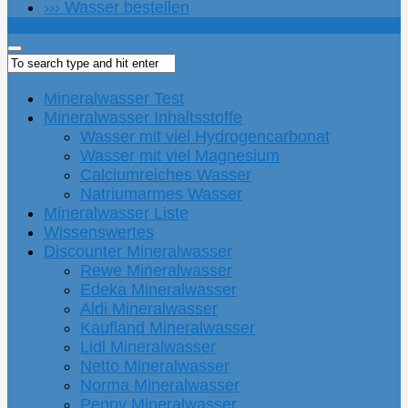
››› Wasser bestellen
Mineralwasser Test
Mineralwasser Inhaltsstoffe
Wasser mit viel Hydrogencarbonat
Wasser mit viel Magnesium
Calciumreiches Wasser
Natriumarmes Wasser
Mineralwasser Liste
Wissenswertes
Discounter Mineralwasser
Rewe Mineralwasser
Edeka Mineralwasser
Aldi Mineralwasser
Kaufland Mineralwasser
Lidl Mineralwasser
Netto Mineralwasser
Norma Mineralwasser
Penny Mineralwasser