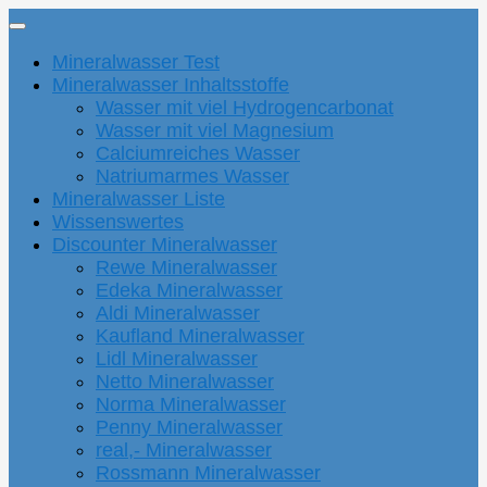
Mineralwasser Test
Mineralwasser Inhaltsstoffe
Wasser mit viel Hydrogencarbonat
Wasser mit viel Magnesium
Calciumreiches Wasser
Natriumarmes Wasser
Mineralwasser Liste
Wissenswertes
Discounter Mineralwasser
Rewe Mineralwasser
Edeka Mineralwasser
Aldi Mineralwasser
Kaufland Mineralwasser
Lidl Mineralwasser
Netto Mineralwasser
Norma Mineralwasser
Penny Mineralwasser
real,- Mineralwasser
Rossmann Mineralwasser