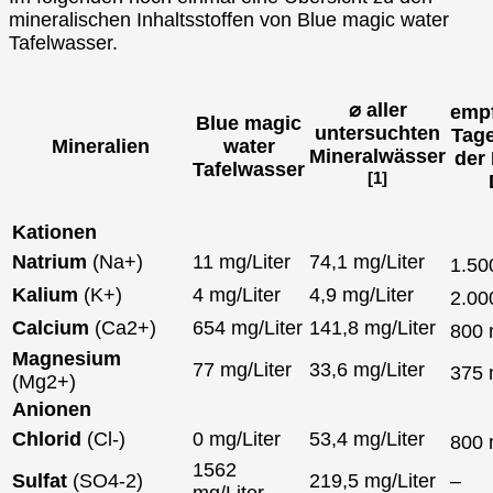
mineralischen Inhaltsstoffen von Blue magic water
Tafelwasser.
⌀ aller
emp
Blue magic
untersuchten
Tag
Mineralien
water
Mineralwässer
der
Tafelwasser
[1]
Kationen
Natrium
(Na+)
11 mg/Liter
74,1 mg/Liter
1.5
Kalium
(K+)
4 mg/Liter
4,9 mg/Liter
2.0
Calcium
(Ca2+)
654 mg/Liter
141,8 mg/Liter
800
Magnesium
77 mg/Liter
33,6 mg/Liter
375
(Mg2+)
Anionen
Chlorid
(Cl-)
0 mg/Liter
53,4 mg/Liter
800
1562
Sulfat
(SO4-2)
219,5 mg/Liter
–
mg/Liter