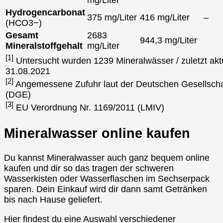
Hydrogencarbonat
375 mg/Liter
416 mg/Liter
–
(HCO3−)
Gesamt
2683
944,3 mg/Liter
Mineralstoffgehalt
mg/Liter
[1]
Untersucht wurden 1239 Mineralwässer / zuletzt aktu
31.08.2021
[2]
Angemessene Zufuhr laut der Deutschen Gesellscha
(DGE)
[3]
EU Verordnung Nr. 1169/2011 (LMIV)
Mineralwasser online kaufen
Du kannst Mineralwasser auch ganz bequem online
kaufen und dir so das tragen der schweren
Wasserkisten oder Wasserflaschen im Sechserpack
sparen. Dein Einkauf wird dir dann samt Getränken
bis nach Hause geliefert.
Hier findest du eine Auswahl verschiedener