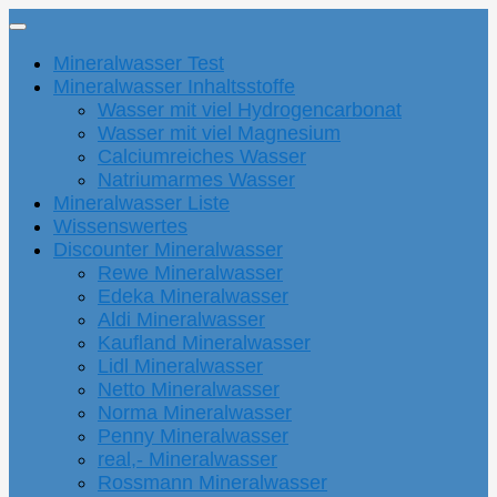
Mineralwasser Test
Mineralwasser Inhaltsstoffe
Wasser mit viel Hydrogencarbonat
Wasser mit viel Magnesium
Calciumreiches Wasser
Natriumarmes Wasser
Mineralwasser Liste
Wissenswertes
Discounter Mineralwasser
Rewe Mineralwasser
Edeka Mineralwasser
Aldi Mineralwasser
Kaufland Mineralwasser
Lidl Mineralwasser
Netto Mineralwasser
Norma Mineralwasser
Penny Mineralwasser
real,- Mineralwasser
Rossmann Mineralwasser