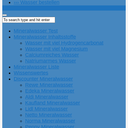
››› Wasser bestellen
Mineralwasser Test
Mineralwasser Inhaltsstoffe
Wasser mit viel Hydrogencarbonat
Wasser mit viel Magnesium
Calciumreiches Wasser
Natriumarmes Wasser
Mineralwasser Liste
Wissenswertes
Discounter Mineralwasser
Rewe Mineralwasser
Edeka Mineralwasser
Aldi Mineralwasser
Kaufland Mineralwasser
Lidl Mineralwasser
Netto Mineralwasser
Norma Mineralwasser
Penny Mineralwasser