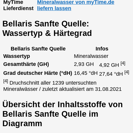
MyTime
Mineralwasser von myTime.de
Lieferdienst
liefern lassen
Bellaris Sanfte Quelle:
Wassertyp & Härtegrad
Bellaris Sanfte Quelle
Infos
Wassertyp
Mineralwasser
[4]
Gesamthärte (GH)
2,93 GH
4,92 GH
[4]
Grad deutscher Härte (°dH)
16,45 °dH
27,64 °dH
[4]
Druchschnitt aller 1239 untersuchten
Mineralwässer / zuletzt aktualisiert am 31.08.2021
Übersicht der Inhaltsstoffe von
Bellaris Sanfte Quelle im
Diagramm