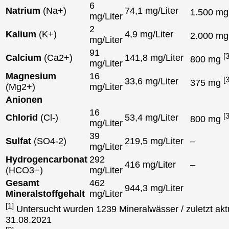
6
Natrium
(Na+)
74,1 mg/Liter
1.500 m
mg/Liter
2
Kalium
(K+)
4,9 mg/Liter
2.000 m
mg/Liter
91
[3
Calcium
(Ca2+)
141,8 mg/Liter
800 mg
mg/Liter
Magnesium
16
[3
33,6 mg/Liter
375 mg
(Mg2+)
mg/Liter
Anionen
16
[3
Chlorid
(Cl-)
53,4 mg/Liter
800 mg
mg/Liter
39
Sulfat
(SO4-2)
219,5 mg/Liter
–
mg/Liter
Hydrogencarbonat
292
416 mg/Liter
–
(HCO3−)
mg/Liter
Gesamt
462
944,3 mg/Liter
Mineralstoffgehalt
mg/Liter
[1]
Untersucht wurden 1239 Mineralwässer / zuletzt aktu
31.08.2021