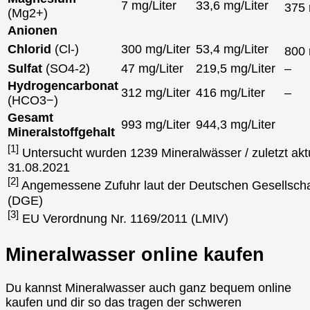
7 mg/Liter
33,6 mg/Liter
375
(Mg2+)
Anionen
Chlorid
(Cl-)
300 mg/Liter
53,4 mg/Liter
800
Sulfat
(SO4-2)
47 mg/Liter
219,5 mg/Liter
–
Hydrogencarbonat
312 mg/Liter
416 mg/Liter
–
(HCO3−)
Gesamt
993 mg/Liter
944,3 mg/Liter
Mineralstoffgehalt
[1]
Untersucht wurden 1239 Mineralwässer / zuletzt aktu
31.08.2021
[2]
Angemessene Zufuhr laut der Deutschen Gesellscha
(DGE)
[3]
EU Verordnung Nr. 1169/2011 (LMIV)
Mineralwasser online kaufen
Du kannst Mineralwasser auch ganz bequem online
kaufen und dir so das tragen der schweren