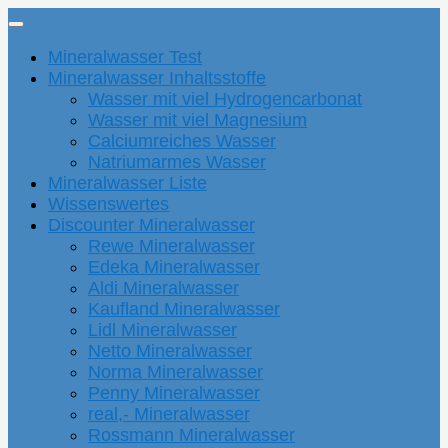
Mineralwasser Test
Mineralwasser Inhaltsstoffe
Wasser mit viel Hydrogencarbonat
Wasser mit viel Magnesium
Calciumreiches Wasser
Natriumarmes Wasser
Mineralwasser Liste
Wissenswertes
Discounter Mineralwasser
Rewe Mineralwasser
Edeka Mineralwasser
Aldi Mineralwasser
Kaufland Mineralwasser
Lidl Mineralwasser
Netto Mineralwasser
Norma Mineralwasser
Penny Mineralwasser
real,- Mineralwasser
Rossmann Mineralwasser