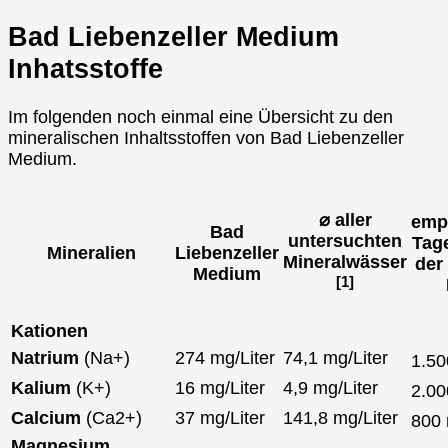
Bad Liebenzeller Medium
Inhatsstoffe
Im folgenden noch einmal eine Übersicht zu den
mineralischen Inhaltsstoffen von Bad Liebenzeller
Medium.
⌀ aller
emp
Bad
untersuchten
Tag
Mineralien
Liebenzeller
Mineralwässer
der
Medium
[1]
Kationen
Natrium
(Na+)
274 mg/Liter
74,1 mg/Liter
1.5
Kalium
(K+)
16 mg/Liter
4,9 mg/Liter
2.0
Calcium
(Ca2+)
37 mg/Liter
141,8 mg/Liter
800
Magnesium