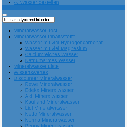
››› Wasser bestellen
Mineralwasser Test
Mineralwasser Inhaltsstoffe
Wasser mit viel Hydrogencarbonat
Wasser mit viel Magnesium
Calciumreiches Wasser
Natriumarmes Wasser
Mineralwasser Liste
Wissenswertes
Discounter Mineralwasser
Rewe Mineralwasser
Edeka Mineralwasser
Aldi Mineralwasser
Kaufland Mineralwasser
Lidl Mineralwasser
Netto Mineralwasser
Norma Mineralwasser
Penny Mineralwasser