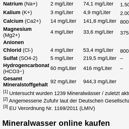
Natrium
(Na+)
2 mg/Liter
74,1 mg/Liter
1.5
Kalium
(K+)
3 mg/Liter
4,9 mg/Liter
2.0
Calcium
(Ca2+)
14 mg/Liter
141,8 mg/Liter
80
Magnesium
4 mg/Liter
33,6 mg/Liter
37
(Mg2+)
Anionen
Chlorid
(Cl-)
4 mg/Liter
53,4 mg/Liter
80
Sulfat
(SO4-2)
5 mg/Liter
219,5 mg/Liter
–
Hydrogencarbonat
60 mg/Liter
416 mg/Liter
–
(HCO3−)
Gesamt
92 mg/Liter
944,3 mg/Liter
Mineralstoffgehalt
[1]
Untersucht wurden 1239 Mineralwässer / zuletzt akt
[2]
Angemessene Zufuhr laut der Deutschen Gesellscha
[3]
EU Verordnung Nr. 1169/2011 (LMIV)
Mineralwasser online kaufen