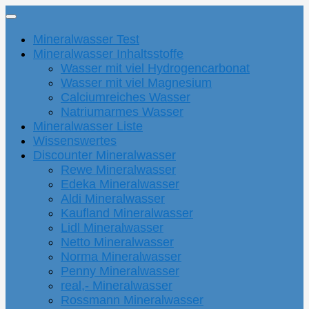
Mineralwasser Test
Mineralwasser Inhaltsstoffe
Wasser mit viel Hydrogencarbonat
Wasser mit viel Magnesium
Calciumreiches Wasser
Natriumarmes Wasser
Mineralwasser Liste
Wissenswertes
Discounter Mineralwasser
Rewe Mineralwasser
Edeka Mineralwasser
Aldi Mineralwasser
Kaufland Mineralwasser
Lidl Mineralwasser
Netto Mineralwasser
Norma Mineralwasser
Penny Mineralwasser
real,- Mineralwasser
Rossmann Mineralwasser