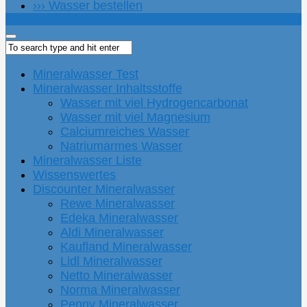
››› Wasser bestellen
Mineralwasser Test
Mineralwasser Inhaltsstoffe
Wasser mit viel Hydrogencarbonat
Wasser mit viel Magnesium
Calciumreiches Wasser
Natriumarmes Wasser
Mineralwasser Liste
Wissenswertes
Discounter Mineralwasser
Rewe Mineralwasser
Edeka Mineralwasser
Aldi Mineralwasser
Kaufland Mineralwasser
Lidl Mineralwasser
Netto Mineralwasser
Norma Mineralwasser
Penny Mineralwasser