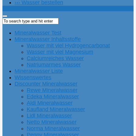
››› Wasser bestellen
Mineralwasser Test
Mineralwasser Inhaltsstoffe
Wasser mit viel Hydrogencarbonat
Wasser mit viel Magnesium
Calciumreiches Wasser
Natriumarmes Wasser
Mineralwasser Liste
Wissenswertes
Discounter Mineralwasser
Rewe Mineralwasser
Edeka Mineralwasser
Aldi Mineralwasser
Kaufland Mineralwasser
Lidl Mineralwasser
Netto Mineralwasser
Norma Mineralwasser
Penny Mineralwasser