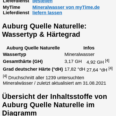
Lieferdienst
bestellen
MyTime
Mineralwasser von myTime.de
Lieferdienst
liefern lassen
Auburg Quelle Naturelle:
Wassertyp & Härtegrad
Auburg Quelle Naturelle
Infos
Wassertyp
Mineralwasser
[4]
Gesamthärte (GH)
3,17 GH
4,92 GH
[4]
Grad deutscher Härte (°dH)
17,82 °dH
27,64 °dH
[4]
Druchschnitt aller 1239 untersuchten
Mineralwässer / zuletzt aktualisiert am 31.08.2021
Übersicht der Inhaltsstoffe von
Auburg Quelle Naturelle im
Diagramm