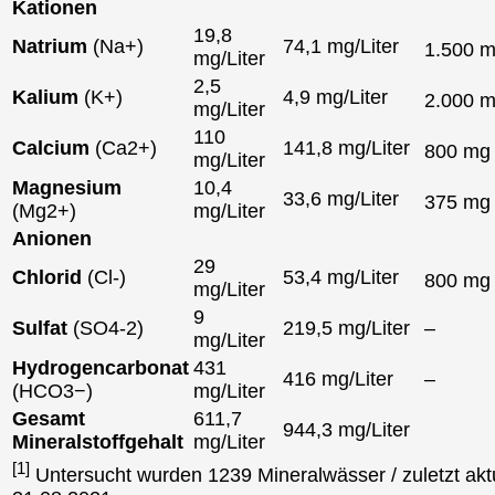
Kationen
19,8
Natrium
(Na+)
74,1 mg/Liter
1.500 
mg/Liter
2,5
Kalium
(K+)
4,9 mg/Liter
2.000 
mg/Liter
110
Calcium
(Ca2+)
141,8 mg/Liter
800 m
mg/Liter
Magnesium
10,4
33,6 mg/Liter
375 m
(Mg2+)
mg/Liter
Anionen
29
Chlorid
(Cl-)
53,4 mg/Liter
800 m
mg/Liter
9
Sulfat
(SO4-2)
219,5 mg/Liter
–
mg/Liter
Hydrogencarbonat
431
416 mg/Liter
–
(HCO3−)
mg/Liter
Gesamt
611,7
944,3 mg/Liter
Mineralstoffgehalt
mg/Liter
[1]
Untersucht wurden 1239 Mineralwässer / zuletzt aktu