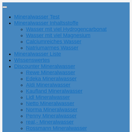
Mineralwasser Test
Mineralwasser Inhaltsstoffe
Wasser mit viel Hydrogencarbonat
Wasser mit viel Magnesium
Calciumreiches Wasser
Natriumarmes Wasser
Mineralwasser Liste
Wissenswertes
Discounter Mineralwasser
Rewe Mineralwasser
Edeka Mineralwasser
Aldi Mineralwasser
Kaufland Mineralwasser
Lidl Mineralwasser
Netto Mineralwasser
Norma Mineralwasser
Penny Mineralwasser
real,- Mineralwasser
Rossmann Mineralwasser