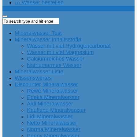
››› Wasser bestellen
Mineralwasser Test
Mineralwasser Inhaltsstoffe
Wasser mit viel Hydrogencarbonat
Wasser mit viel Magnesium
Calciumreiches Wasser
Natriumarmes Wasser
Mineralwasser Liste
Wissenswertes
Discounter Mineralwasser
Rewe Mineralwasser
Edeka Mineralwasser
Aldi Mineralwasser
Kaufland Mineralwasser
Lidl Mineralwasser
Netto Mineralwasser
Norma Mineralwasser
Penny Mineralwasser