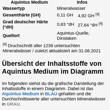
Aquintus Medium
Infos
Wassertyp
Mineralwasser
[4]
Gesamthärte (GH)
0,11 GH
4,92 GH
Grad deutscher Härte
[4]
0,63 °dH
27,64 °dH
(°dH)
Aquintus-Quelle,
Quellort
Dinslaken
[4]
Druchschnitt aller 1239 untersuchten
Mineralwässer / zuletzt aktualisiert am 31.08.2021
Übersicht der Inhaltsstoffe von
Aquintus Medium im Diagramm
Im folgenden siehst du die grafische Darstellung der
Inhaltsstoffe in einem Diagramm. Dabei ist das
Aquintus Medium
in
BLAU
gehalten und die
Durchschnittswerte aller untersuchten Mineralwässer
in
GRAU
.