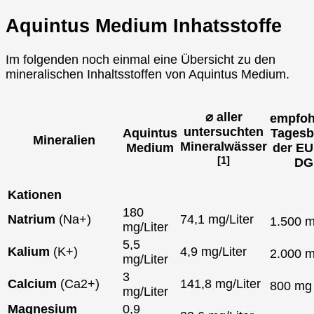
Aquintus Medium Inhatsstoffe
Im folgenden noch einmal eine Übersicht zu den
mineralischen Inhaltsstoffen von Aquintus Medium.
⌀ aller
empfoh
untersuchten
Aquintus
Tagesb
Mineralien
Mineralwässer
Medium
der EU
[1]
DG
Kationen
180
Natrium
(Na+)
74,1 mg/Liter
1.500 
mg/Liter
5,5
Kalium
(K+)
4,9 mg/Liter
2.000 
mg/Liter
3
Calcium
(Ca2+)
141,8 mg/Liter
800 m
mg/Liter
Magnesium
0,9