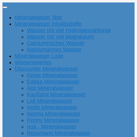
Mineralwasser Test
Mineralwasser Inhaltsstoffe
Wasser mit viel Hydrogencarbonat
Wasser mit viel Magnesium
Calciumreiches Wasser
Natriumarmes Wasser
Mineralwasser Liste
Wissenswertes
Discounter Mineralwasser
Rewe Mineralwasser
Edeka Mineralwasser
Aldi Mineralwasser
Kaufland Mineralwasser
Lidl Mineralwasser
Netto Mineralwasser
Norma Mineralwasser
Penny Mineralwasser
real,- Mineralwasser
Rossmann Mineralwasser