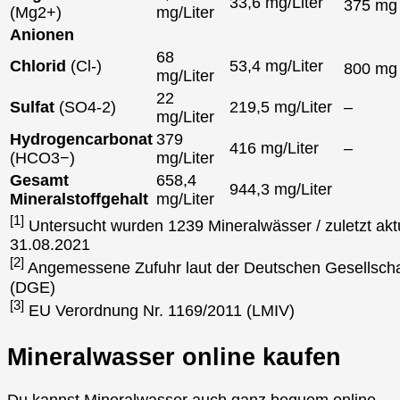
33,6 mg/Liter
375 m
(Mg2+)
mg/Liter
Anionen
68
Chlorid
(Cl-)
53,4 mg/Liter
800 m
mg/Liter
22
Sulfat
(SO4-2)
219,5 mg/Liter
–
mg/Liter
Hydrogencarbonat
379
416 mg/Liter
–
(HCO3−)
mg/Liter
Gesamt
658,4
944,3 mg/Liter
Mineralstoffgehalt
mg/Liter
[1]
Untersucht wurden 1239 Mineralwässer / zuletzt aktu
31.08.2021
[2]
Angemessene Zufuhr laut der Deutschen Gesellscha
(DGE)
[3]
EU Verordnung Nr. 1169/2011 (LMIV)
Mineralwasser online kaufen