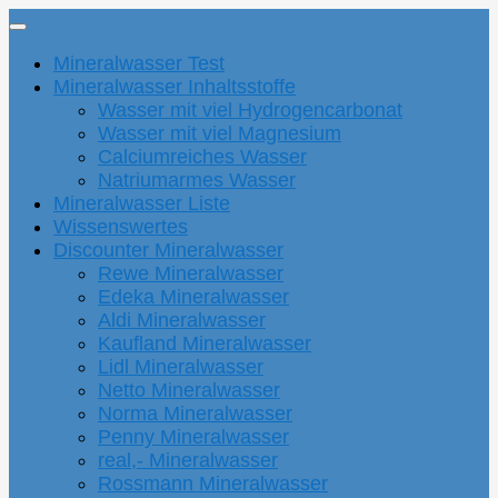
Mineralwasser Test
Mineralwasser Inhaltsstoffe
Wasser mit viel Hydrogencarbonat
Wasser mit viel Magnesium
Calciumreiches Wasser
Natriumarmes Wasser
Mineralwasser Liste
Wissenswertes
Discounter Mineralwasser
Rewe Mineralwasser
Edeka Mineralwasser
Aldi Mineralwasser
Kaufland Mineralwasser
Lidl Mineralwasser
Netto Mineralwasser
Norma Mineralwasser
Penny Mineralwasser
real,- Mineralwasser
Rossmann Mineralwasser