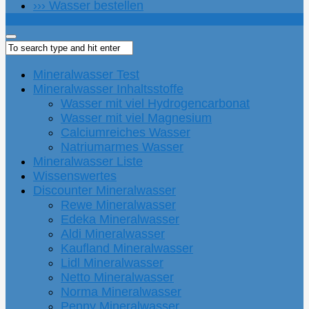
››› Wasser bestellen
Mineralwasser Test
Mineralwasser Inhaltsstoffe
Wasser mit viel Hydrogencarbonat
Wasser mit viel Magnesium
Calciumreiches Wasser
Natriumarmes Wasser
Mineralwasser Liste
Wissenswertes
Discounter Mineralwasser
Rewe Mineralwasser
Edeka Mineralwasser
Aldi Mineralwasser
Kaufland Mineralwasser
Lidl Mineralwasser
Netto Mineralwasser
Norma Mineralwasser
Penny Mineralwasser