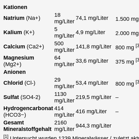
Kationen
18
Natrium
(Na+)
74,1 mg/Liter
1.500 m
mg/Liter
5
Kalium
(K+)
4,9 mg/Liter
2.000 m
mg/Liter
500
[3
Calcium
(Ca2+)
141,8 mg/Liter
800 mg
mg/Liter
Magnesium
64
[3
33,6 mg/Liter
375 mg
(Mg2+)
mg/Liter
Anionen
29
[3
Chlorid
(Cl-)
53,4 mg/Liter
800 mg
mg/Liter
1130
Sulfat
(SO4-2)
219,5 mg/Liter
–
mg/Liter
Hydrogencarbonat
414
416 mg/Liter
–
(HCO3−)
mg/Liter
Gesamt
2160
944,3 mg/Liter
Mineralstoffgehalt
mg/Liter
[1]
Untersucht wurden 1239 Mineralwässer / zuletzt aktu