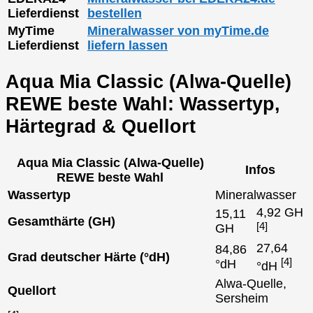
Lieferdienst
bestellen
MyTime
Mineralwasser von myTime.de
Lieferdienst
liefern lassen
Aqua Mia Classic (Alwa-Quelle)
REWE beste Wahl: Wassertyp,
Härtegrad & Quellort
Aqua Mia Classic (Alwa-Quelle)
Infos
REWE beste Wahl
Wassertyp
Mineralwasser
4,92 GH
15,11
Gesamthärte (GH)
[4]
GH
27,64
84,86
Grad deutscher Härte (°dH)
[4]
°dH
°dH
Alwa-Quelle,
Quellort
Sersheim