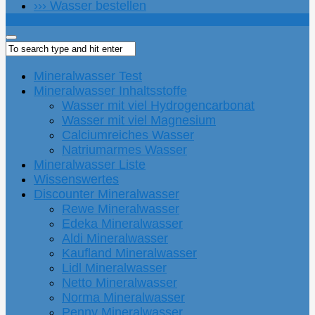
››› Wasser bestellen
Mineralwasser Test
Mineralwasser Inhaltsstoffe
Wasser mit viel Hydrogencarbonat
Wasser mit viel Magnesium
Calciumreiches Wasser
Natriumarmes Wasser
Mineralwasser Liste
Wissenswertes
Discounter Mineralwasser
Rewe Mineralwasser
Edeka Mineralwasser
Aldi Mineralwasser
Kaufland Mineralwasser
Lidl Mineralwasser
Netto Mineralwasser
Norma Mineralwasser
Penny Mineralwasser