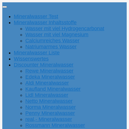
Mineralwasser Test
Mineralwasser Inhaltsstoffe
Wasser mit viel Hydrogencarbonat
Wasser mit viel Magnesium
Calciumreiches Wasser
Natriumarmes Wasser
Mineralwasser Liste
Wissenswertes
Discounter Mineralwasser
Rewe Mineralwasser
Edeka Mineralwasser
Aldi Mineralwasser
Kaufland Mineralwasser
Lidl Mineralwasser
Netto Mineralwasser
Norma Mineralwasser
Penny Mineralwasser
real,- Mineralwasser
Rossmann Mineralwasser