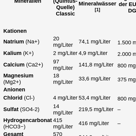
Mineralien
(Quintus-
Mineralwässer
der EU
Quelle)
[1]
DG
Classic
Kationen
20
Natrium
(Na+)
74,1 mg/Liter
1.500 
mg/Liter
Kalium
(K+)
2 mg/Liter
4,9 mg/Liter
2.000 
97
Calcium
(Ca2+)
141,8 mg/Liter
800 m
mg/Liter
Magnesium
18
33,6 mg/Liter
375 m
(Mg2+)
mg/Liter
Anionen
Chlorid
(Cl-)
4 mg/Liter
53,4 mg/Liter
800 m
14
Sulfat
(SO4-2)
219,5 mg/Liter
–
mg/Liter
Hydrogencarbonat
415
416 mg/Liter
–
(HCO3−)
mg/Liter
Gesamt
570