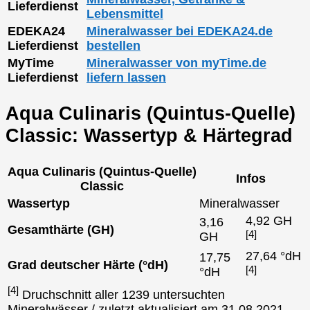
Lieferdienst
Lebensmittel
EDEKA24
Mineralwasser bei EDEKA24.de
Lieferdienst
bestellen
MyTime
Mineralwasser von myTime.de
Lieferdienst
liefern lassen
Aqua Culinaris (Quintus-Quelle)
Classic: Wassertyp & Härtegrad
Aqua Culinaris (Quintus-Quelle)
Infos
Classic
Wassertyp
Mineralwasser
4,92 GH
3,16
Gesamthärte (GH)
[4]
GH
27,64 °dH
17,75
Grad deutscher Härte (°dH)
[4]
°dH
[4]
Druchschnitt aller 1239 untersuchten
Mineralwässer / zuletzt aktualisiert am 31.08.2021