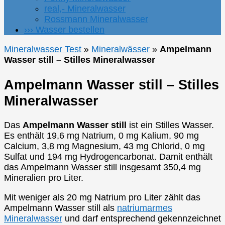
real,- Mineralwasser
Rossmann Mineralwasser
››› Wasser bestellen
Mineralwasser Test
»
Mineralwässer
»
Ampelmann
Wasser still – Stilles Mineralwasser
Ampelmann Wasser still – Stilles
Mineralwasser
Das
Ampelmann Wasser still
ist ein Stilles Wasser.
Es enthält 19,6 mg Natrium, 0 mg Kalium, 90 mg
Calcium, 3,8 mg Magnesium, 43 mg Chlorid, 0 mg
Sulfat und 194 mg Hydrogencarbonat. Damit enthält
das Ampelmann Wasser still insgesamt 350,4 mg
Mineralien pro Liter.
Mit weniger als 20 mg Natrium pro Liter zählt das
Ampelmann Wasser still als
natriumarmes
Mineralwasser
und darf entsprechend gekennzeichnet