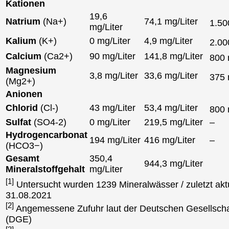
Kationen
19,6
Natrium
(Na+)
74,1 mg/Liter
1.5
mg/Liter
Kalium
(K+)
0 mg/Liter
4,9 mg/Liter
2.0
Calcium
(Ca2+)
90 mg/Liter
141,8 mg/Liter
800
Magnesium
3,8 mg/Liter
33,6 mg/Liter
375
(Mg2+)
Anionen
Chlorid
(Cl-)
43 mg/Liter
53,4 mg/Liter
800
Sulfat
(SO4-2)
0 mg/Liter
219,5 mg/Liter
–
Hydrogencarbonat
194 mg/Liter
416 mg/Liter
–
(HCO3−)
Gesamt
350,4
944,3 mg/Liter
Mineralstoffgehalt
mg/Liter
[1]
Untersucht wurden 1239 Mineralwässer / zuletzt aktu
31.08.2021
[2]
Angemessene Zufuhr laut der Deutschen Gesellscha
(DGE)