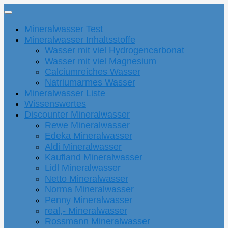
Mineralwasser Test
Mineralwasser Inhaltsstoffe
Wasser mit viel Hydrogencarbonat
Wasser mit viel Magnesium
Calciumreiches Wasser
Natriumarmes Wasser
Mineralwasser Liste
Wissenswertes
Discounter Mineralwasser
Rewe Mineralwasser
Edeka Mineralwasser
Aldi Mineralwasser
Kaufland Mineralwasser
Lidl Mineralwasser
Netto Mineralwasser
Norma Mineralwasser
Penny Mineralwasser
real,- Mineralwasser
Rossmann Mineralwasser