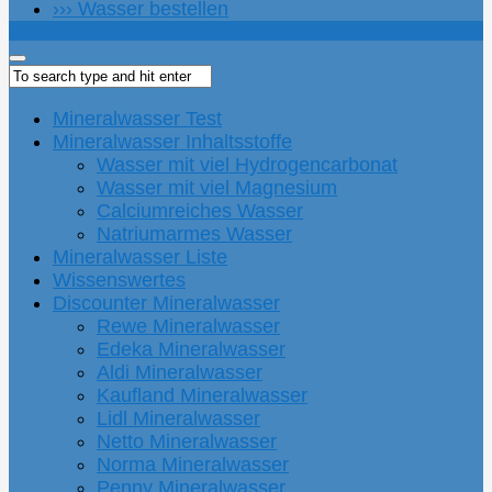
››› Wasser bestellen
Mineralwasser Test
Mineralwasser Inhaltsstoffe
Wasser mit viel Hydrogencarbonat
Wasser mit viel Magnesium
Calciumreiches Wasser
Natriumarmes Wasser
Mineralwasser Liste
Wissenswertes
Discounter Mineralwasser
Rewe Mineralwasser
Edeka Mineralwasser
Aldi Mineralwasser
Kaufland Mineralwasser
Lidl Mineralwasser
Netto Mineralwasser
Norma Mineralwasser
Penny Mineralwasser