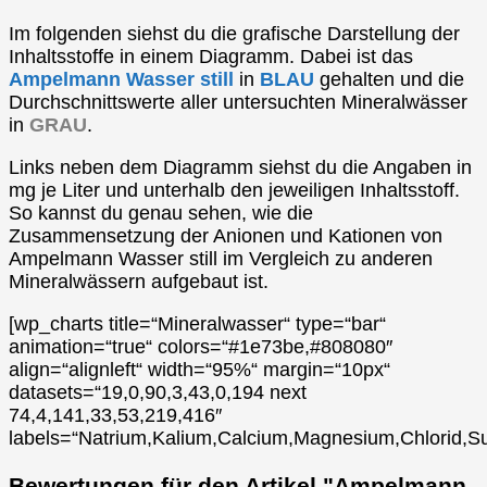
Im folgenden siehst du die grafische Darstellung der
Inhaltsstoffe in einem Diagramm. Dabei ist das
Ampelmann Wasser still
in
BLAU
gehalten und die
Durchschnittswerte aller untersuchten Mineralwässer
in
GRAU
.
Links neben dem Diagramm siehst du die Angaben in
mg je Liter und unterhalb den jeweiligen Inhaltsstoff.
So kannst du genau sehen, wie die
Zusammensetzung der Anionen und Kationen von
Ampelmann Wasser still im Vergleich zu anderen
Mineralwässern aufgebaut ist.
[wp_charts title=“Mineralwasser“ type=“bar“
animation=“true“ colors=“#1e73be,#808080″
align=“alignleft“ width=“95%“ margin=“10px“
datasets=“19,0,90,3,43,0,194 next
74,4,141,33,53,219,416″
labels=“Natrium,Kalium,Calcium,Magnesium,Chlorid,Su
Bewertungen für den Artikel "Ampelmann