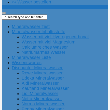
››› Wasser bestellen
Mineralwasser Test
Mineralwasser Inhaltsstoffe
Wasser mit viel Hydrogencarbonat
Wasser mit viel Magnesium
Calciumreiches Wasser
Natriumarmes Wasser
Mineralwasser Liste
Wissenswertes
Discounter Mineralwasser
Rewe Mineralwasser
Edeka Mineralwasser
Aldi Mineralwasser
Kaufland Mineralwasser
Lidl Mineralwasser
Netto Mineralwasser
Norma Mineralwasser
Penny Mineralwasser