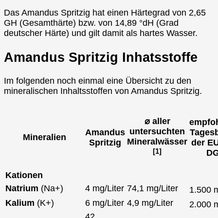
Das Amandus Spritzig hat einen Härtegrad von 2,65
GH (Gesamthärte) bzw. von 14,89 °dH (Grad
deutscher Härte) und gilt damit als hartes Wasser.
Amandus Spritzig Inhatsstoffe
Im folgenden noch einmal eine Übersicht zu den
mineralischen Inhaltsstoffen von Amandus Spritzig.
⌀ aller
empfoh
untersuchten
Amandus
Tagesb
Mineralien
Mineralwässer
Spritzig
der EU
[1]
D
Kationen
Natrium
(Na+)
4 mg/Liter
74,1 mg/Liter
1.500
Kalium
(K+)
6 mg/Liter
4,9 mg/Liter
2.000
42