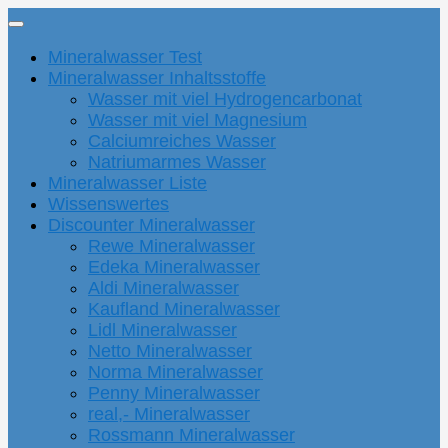
Mineralwasser Test
Mineralwasser Inhaltsstoffe
Wasser mit viel Hydrogencarbonat
Wasser mit viel Magnesium
Calciumreiches Wasser
Natriumarmes Wasser
Mineralwasser Liste
Wissenswertes
Discounter Mineralwasser
Rewe Mineralwasser
Edeka Mineralwasser
Aldi Mineralwasser
Kaufland Mineralwasser
Lidl Mineralwasser
Netto Mineralwasser
Norma Mineralwasser
Penny Mineralwasser
real,- Mineralwasser
Rossmann Mineralwasser