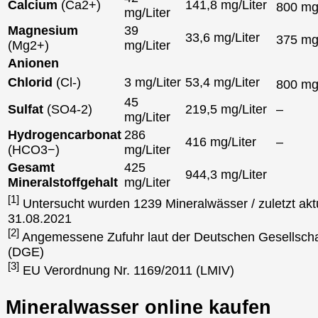
Calcium
(Ca2+)
141,8 mg/Liter
800 m
mg/Liter
Magnesium
39
33,6 mg/Liter
375 m
(Mg2+)
mg/Liter
Anionen
Chlorid
(Cl-)
3 mg/Liter
53,4 mg/Liter
800 m
45
Sulfat
(SO4-2)
219,5 mg/Liter
–
mg/Liter
Hydrogencarbonat
286
416 mg/Liter
–
(HCO3−)
mg/Liter
Gesamt
425
944,3 mg/Liter
Mineralstoffgehalt
mg/Liter
[1]
Untersucht wurden 1239 Mineralwässer / zuletzt aktu
31.08.2021
[2]
Angemessene Zufuhr laut der Deutschen Gesellscha
(DGE)
[3]
EU Verordnung Nr. 1169/2011 (LMIV)
Mineralwasser online kaufen