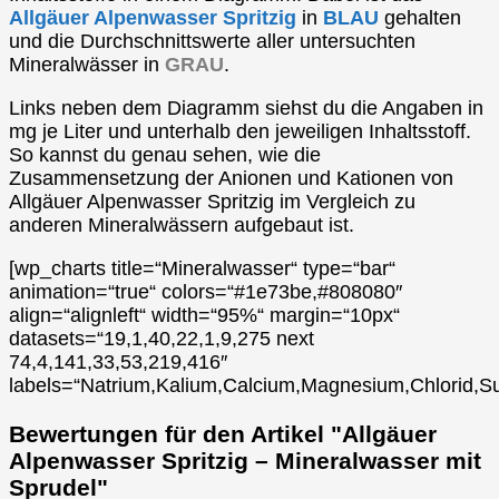
Allgäuer Alpenwasser Spritzig
in
BLAU
gehalten
und die Durchschnittswerte aller untersuchten
Mineralwässer in
GRAU
.
Links neben dem Diagramm siehst du die Angaben in
mg je Liter und unterhalb den jeweiligen Inhaltsstoff.
So kannst du genau sehen, wie die
Zusammensetzung der Anionen und Kationen von
Allgäuer Alpenwasser Spritzig im Vergleich zu
anderen Mineralwässern aufgebaut ist.
[wp_charts title=“Mineralwasser“ type=“bar“
animation=“true“ colors=“#1e73be,#808080″
align=“alignleft“ width=“95%“ margin=“10px“
datasets=“19,1,40,22,1,9,275 next
74,4,141,33,53,219,416″
labels=“Natrium,Kalium,Calcium,Magnesium,Chlorid,Su
Bewertungen für den Artikel "Allgäuer
Alpenwasser Spritzig – Mineralwasser mit
Sprudel"