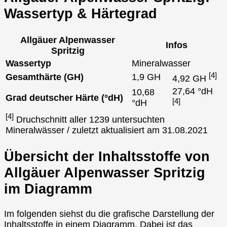
Wassertyp & Härtegrad
Allgäuer Alpenwasser
Infos
Spritzig
Wassertyp
Mineralwasser
[4]
Gesamthärte (GH)
1,9 GH
4,92 GH
27,64 °dH
10,68
Grad deutscher Härte (°dH)
[4]
°dH
[4]
Druchschnitt aller 1239 untersuchten
Mineralwässer / zuletzt aktualisiert am 31.08.2021
Übersicht der Inhaltsstoffe von
Allgäuer Alpenwasser Spritzig
im Diagramm
Im folgenden siehst du die grafische Darstellung der
Inhaltsstoffe in einem Diagramm. Dabei ist das