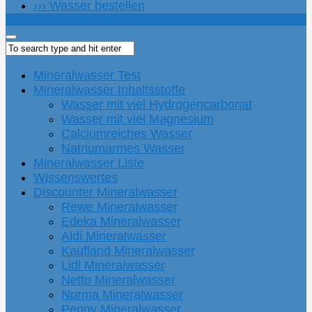
››› Wasser bestellen
Mineralwasser Test
Mineralwasser Inhaltsstoffe
Wasser mit viel Hydrogencarbonat
Wasser mit viel Magnesium
Calciumreiches Wasser
Natriumarmes Wasser
Mineralwasser Liste
Wissenswertes
Discounter Mineralwasser
Rewe Mineralwasser
Edeka Mineralwasser
Aldi Mineralwasser
Kaufland Mineralwasser
Lidl Mineralwasser
Netto Mineralwasser
Norma Mineralwasser
Penny Mineralwasser