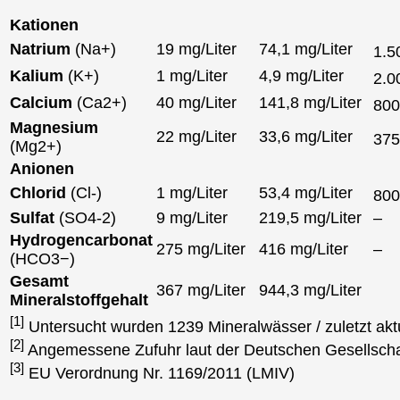
Kationen
Natrium
(Na+)
19 mg/Liter
74,1 mg/Liter
1.5
Kalium
(K+)
1 mg/Liter
4,9 mg/Liter
2.0
Calcium
(Ca2+)
40 mg/Liter
141,8 mg/Liter
80
Magnesium
22 mg/Liter
33,6 mg/Liter
37
(Mg2+)
Anionen
Chlorid
(Cl-)
1 mg/Liter
53,4 mg/Liter
80
Sulfat
(SO4-2)
9 mg/Liter
219,5 mg/Liter
–
Hydrogencarbonat
275 mg/Liter
416 mg/Liter
–
(HCO3−)
Gesamt
367 mg/Liter
944,3 mg/Liter
Mineralstoffgehalt
[1]
Untersucht wurden 1239 Mineralwässer / zuletzt akt
[2]
Angemessene Zufuhr laut der Deutschen Gesellscha
[3]
EU Verordnung Nr. 1169/2011 (LMIV)