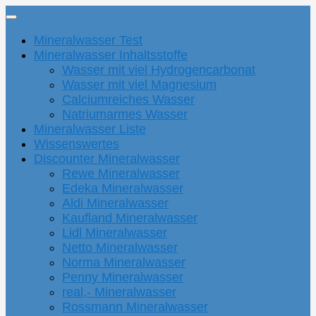
Mineralwasser Test
Mineralwasser Inhaltsstoffe
Wasser mit viel Hydrogencarbonat
Wasser mit viel Magnesium
Calciumreiches Wasser
Natriumarmes Wasser
Mineralwasser Liste
Wissenswertes
Discounter Mineralwasser
Rewe Mineralwasser
Edeka Mineralwasser
Aldi Mineralwasser
Kaufland Mineralwasser
Lidl Mineralwasser
Netto Mineralwasser
Norma Mineralwasser
Penny Mineralwasser
real,- Mineralwasser
Rossmann Mineralwasser